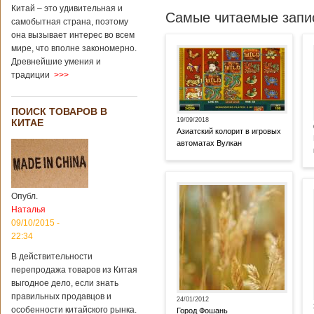
Китай – это удивительная и
Самые читаемые запис
самобытная страна, поэтому
она вызывает интерес во всем
мире, что вполне закономерно.
Древнейшие умения и
традиции
>>>
ПОИСК ТОВАРОВ В
19/09/2018
КИТАЕ
Азиатский колорит в игровых
автоматах Вулкан
Опубл.
Наталья
09/10/2015 -
22:34
В действительности
перепродажа товаров из Китая
выгодное дело, если знать
правильных продавцов и
24/01/2012
особенности китайского рынка.
Город Фошань