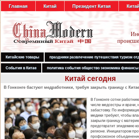
Главная
Китай
Президент Китая
Кита
Ин
происше
Китайские товары
праздники развлечение путешествия туризм от
События в Китае
политика события общество экономика финансы
Китай сегодня
В Гонконге бастуют медработники, требуя закрыть границу с Кита
В Гонконге сотни работник
числе медсестры и врачи, 
забастовку. По информаци
медики требуют, чтобы вл
закрыли границу с материк
предотвратит эпидемию ко
регионе. Инициатором про
профсоюзное объединени