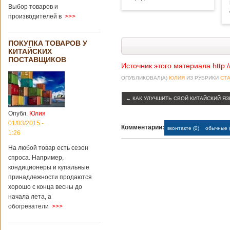
Выбор товаров и
производителей в
>>>
ПОКУПКА ТОВАРОВ У
КИТАЙСКИХ
ПОСТАВЩИКОВ
Источник этого материала http:
ОПУБЛИКОВАЛ(А)
ЮЛИЯ
ИЗ РУБРИКИ
СТА
←
КАК УЛУЧШИТЬ СВОЙ КИТАЙСКИЙ Я
Опубл.
Юлия
01/03/2015 -
Комментарии:
вконтакте (0)
обычные (
1:26
На любой товар есть сезон
спроса. Например,
кондиционеры и купальные
принадлежности продаются
хорошо с конца весны до
начала лета, а
обогреватели
>>>