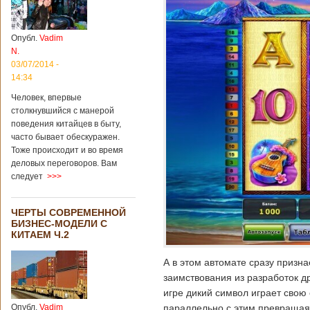
Опубл.
Vadim
N.
03/07/2014 -
14:34
Человек, впервые
столкнувшийся с манерой
поведения китайцев в быту,
часто бывает обескуражен.
Тоже происходит и во время
деловых переговоров. Вам
следует
>>>
ЧЕРТЫ СОВРЕМЕННОЙ
БИЗНЕС-МОДЕЛИ С
КИТАЕМ Ч.2
А в этом автомате сразу призн
заимствования из разработок 
игре дикий символ играет свою
Опубл.
Vadim
параллельно с этим превращая