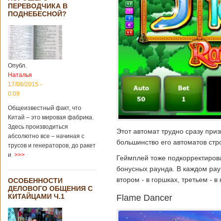
ПЕРЕВОДЧИКА В
ПОДНЕБЕСНОЙ?
Опубл.
Наталья
17/08/2015 -
0:09
Общеизвестный факт, что
Китай – это мировая фабрика.
Здесь производиться
Этот автомат трудно сразу приз
абсолютно все – начиная с
большинство его автоматов стро
трусов и генераторов, до ракет
и
>>>
Геймплей тоже подкорректиров
бонусных раунда. В каждом рау
втором - в горшках, третьем - в
ОСОБЕННОСТИ
ДЕЛОВОГО ОБЩЕНИЯ С
КИТАЙЦАМИ Ч.1
Flame Dancer