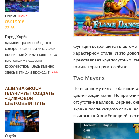
Опубл.
Юлия
08/01/2018 -
23:26
Город Харбин –
административный центр
функции встречаются в автомат
северо-восточной китайской
характерном стиле. И это дово
провинции Хэйлунцзян – стал
представляет круглосуточно, та
настоящим ледовым
королевством. Ведь именно
гаминаторы прямо сейчас.
здесь в эти дни проходит
>>>
Two Mayans
ALIBABA GROUP
По внешнему виду – обычный ав
ПЛАНИРУЕТ СОЗДАТЬ
цивилизации майя. Но при ближ
«ЦИФРОВОЙ
отсутствие вайлдов. Вернее, он
ШЁЛКОВЫЙ ПУТЬ»
экране после каждого спина, есл
выигрышной комбинацией, если
Опубл.