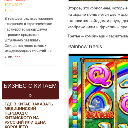
19/04/2017 -
Второе, это фриспины, которые
18:38
на экране появляется две маск
В текущем году всесторонние
становится вайлдом и раунд дли
отношения и стратегическое
изображениям и фриспины пре
партнерство между двумя
странами продолжат
Третье – комбинации засчитыва
углублённо развивать.
Rainbow Reels
Ожидается много важных
международных событий. Об
этом
>>>
БИЗНЕС С КИТАЕМ
»
ГДЕ В КИТАЕ ЗАКАЗАТЬ
МЕДИЦИНСКИЙ
ПЕРЕВОД С
КИТАЙСКОГО НА
РУССКИЙ ИЛИ ЦЕНА
ХОРОШЕГО