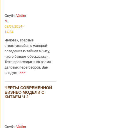
более 8
квадратных
километров.
Опубл.
Vadim
Сообщается, что
N.
рудник состоит из
03/07/2014 -
функциональных
14:34
зон для
Подробнее...
Человек, впервые
Опубликовано
столкнувшийся с манерой
12/02/2019 - 10:40
Удивительные
поведения китайцев в быту,
для туристов
вещи в Китае
часто бывает обескуражен.
Традиции и
Тоже происходит и во время
образ жизни
жителей Китая
деловых переговоров. Вам
существенно
следует
>>>
отличаются от
европейского быта.
Мы собрали для
ЧЕРТЫ СОВРЕМЕННОЙ
вас информацию о
БИЗНЕС-МОДЕЛИ С
вещах, которые
КИТАЕМ Ч.2
больше всего
удивляют туристов
в Поднебесной.
Металлодетекторы
в метрополитене В
Пекине или
Опубл.
Vadim