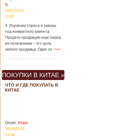
Шанхае терактов
N.
не было, да и весь
02/07/2014 -
Китай в этом
15:07
отношении
считается
4. Изучение спроса и заказы
благополучным
под конкретного клиента.
государством. Но в
Продать продукцию еще перед
метрополитене
ее получением – это цель
Шанхая или
любого продавца. Одно из
>>>
Подробнее...
Опубликовано
23/09/2018 - 13:07
В Китае
появился на
свет ребенок
В Китае спустя 4
ПОКУПКИ В КИТАЕ »
через 4 года
года после смерти
после смерти
родителей на свет
ЧТО И ГДЕ ПОКУПАТЬ В
родителей
появился их
КИТАЕ
ребенок. Выносила
малыша
суррогатная мать.
Перед смертью
супруги
заморозили
Опубл.
Юлия
несколько
30/08/2018 -
эмбрионов, так как
13:08
планировали