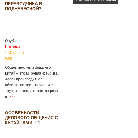
Опубликовано
ПЕРЕВОДЧИКА В
21/02/2019 - 22:26
В Китае найден
ПОДНЕБЕСНОЙ?
древний
крупный
Китайским
бирюзовый
археологам
рудник
удалось
обнаружить
крупнейший рудник
Опубл.
по добыче бирюзы
Наталья
на территории
17/08/2015 -
Синьцзян-
0:09
Уйгурского
автономного
Общеизвестный факт, что
района, что на
Китай – это мировая фабрика.
северо-западе
Здесь производиться
Китая. Об этом
абсолютно все – начиная с
сообщает
агентство Синьхуа,
трусов и генераторов, до ракет
ссылаясь на
и
>>>
Синьцзянский
институт
археологии и
ОСОБЕННОСТИ
культурных
ДЕЛОВОГО ОБЩЕНИЯ С
реликвий. Площадь
КИТАЙЦАМИ Ч.1
участка, на
котором добывали
бирюзу, составляет