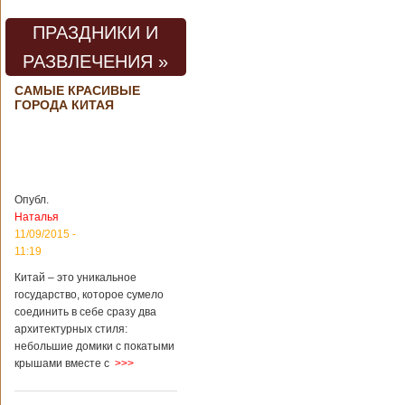
предприятии
произошла
ПРАЗДНИКИ И
трагедия. Как
пишет ТАСС,
РАЗВЛЕЧЕНИЯ »
ссылаясь на
информационное
САМЫЕ КРАСИВЫЕ
агентство Синьхуа,
ГОРОДА КИТАЯ
происходило все в
одном из цехов
предприятия, во
время проведения
там сварочных
работ. По
Опубл.
предварительной
Наталья
информации,
11/09/2015 -
травмы получили
четыре человека,
11:19
погибли шесть
Китай – это уникальное
человек.
государство, которое сумело
Обстоятельства
происшествия
соединить в себе сразу два
Подробнее...
архитектурных стиля:
Опубликовано
небольшие домики с покатыми
28/03/2018 - 1:14
Билеты на
крышами вместе с
>>>
туристические
объекты в
Руководство
Китае могут
КНР