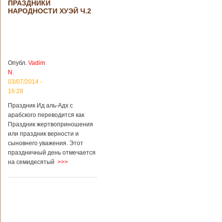
ПРАЗДНИКИ
стать дешевле
рассматривает
НАРОДНОСТИ ХУЭЙ Ч.2
возможность
снижения
стоимости входных
билетов на
большую часть
туристических
Опубл.
Vadim
объектов Китая.
N.
Пишет об этом
03/07/2014 -
издание South
16:28
China Morning Post.
Как сказано в
Праздник Ид аль-Адх с
сообщении,
арабского переводится как
решение снизить
Праздник жертвоприношения
размер оплаты –
это результат
или праздник верности и
недовольства
сыновнего уважения. Этот
туристов. Также это
праздничный день отмечается
должно
на семидесятый
>>>
поспособствовать
росту внутреннего
туризма с участием
семей, имеющих
средний достаток.
Как рассказал
представитель