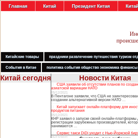
Главная
Китай
Президент Китая
Кита
Ин
происше
Китайские товары
праздники развлечение путешествия туризм от
События в Китае
политика события общество экономика финансы
Китай сегодня
Новости Китая
США заявили об отсутствии планов по созда
В Гонконге
азиатской вариации НАТО
бастуют
05/12/2021
В Пентагоне заявили, что США не заинтересова
медработники,
создании альтернативной версии НАТО …
требуя закрыть
Китай запускает онлайн-платформу для ино
границу с
продуктов питания
Китаем
05/12/2021
КНР заявил о запуске своей онлайн-платформы 
регистрации зарубежных производителей, кото
занимаются …
В Гонконге сотни
Сервис такси DiDi уходит с Нью-Йоркской би
работников
05/12/2021