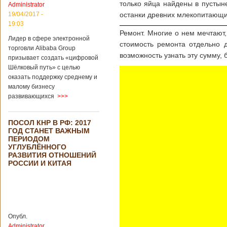
только яйца найдены в пустын
Administrator
подряд. Объем
торговли между
19/04/2017 -
останки древних млекопитающи
Германией и
19:03
Китаем достиг
Ремонт. Многие о нем мечтают,
Лидер в сфере электронной
199,3 миллиарда
стоимость ремонта отдельно 
евро. Как
торговли Alibaba Group
возможность узнать эту сумму, 
свидетельствуют
призывает создать «цифровой
опубликованные
Шёлковый путь» с целью
данные, в прошлом
оказать поддержку среднему и
году размер
малому бизнесу
импорта из Китая
развивающихся
>>>
Подробнее...
Опубликовано
21/02/2019 - 22:30
Китай и Россия
ПОСОЛ КНР В РФ: 2017
собираются
ГОД СТАНЕТ ВАЖНЫМ
разрабатывать
ПЕРИОДОМ
тяжелый
УГЛУБЛЁННОГО
вертолет
РАЗВИТИЯ ОТНОШЕНИЙ
РОССИИ И КИТАЯ
В ближайшее
время между
Китаем и Россией
планируется
Опубл.
подписание
Administrator