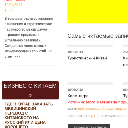
контракта на
19/04/2017 -
разработку
18:38
тяжелого
вертолета. Такое
В текущем году всесторонние
заявление сделала
отношения и стратегическое
директор по
партнерство между двумя
региональной
Самые читаемые запис
странами продолжат
политике и
углублённо развивать.
международному
Ожидается много важных
сотрудничеству
международных событий. Об
государственной
10/05/2013
26/
этом
>>>
корпорации
Туристический Китай
Ки
«Ростех» Виктор
пи
Кладов
журналистам в
ходе
аэрокосмической
БИЗНЕС С КИТАЕМ
выставки Aero
10/05/2012
06/
India-2019, которая
»
Холм тигра
Ту
проходит в
Бангалоре в
Источник этого материала http:
ГДЕ В КИТАЕ ЗАКАЗАТЬ
Индии. Контракт
МЕДИЦИНСКИЙ
МЕТКИ
ВИРТУАЛЬНОЕ ПУТЕШЕСТВИЕ
,
ОТ
между Китаем и
ПЕРЕВОД С
Россией на
ОПУБЛИКОВАЛ(А)
LEE
ИЗ РУБРИКИ
СОБЫ
КИТАЙСКОГО НА
разработку,
РУССКИЙ ИЛИ ЦЕНА
Подробнее...
ХОРОШЕГО
←
ДЛИННАЯ РЕКА ЯНЦЗЫ