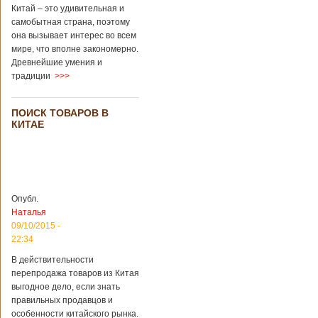
завести детей при
Китай – это удивительная и
помощи
самобытная страна, поэтому
суррогатной
она вызывает интерес во всем
матери. Эмбрионы
мире, что вполне закономерно.
хранились в
клинике в жидком
Древнейшие умения и
азоте при
традиции
>>>
температуре -196
градусов. Бабушки
и дедушки
ПОИСК ТОВАРОВ В
новорожденного
КИТАЕ
долгое время
судились
Подробнее...
Опубликовано
13/04/2018 - 21:25
В Китае на
кладбище
Опубл.
проводят
На кладбище
Наталья
виртуальные
Бабаошань в Китае
09/10/2015 -
экскурсии в
в Пекине начали
22:34
загробный мир
использовать
технологии
В действительности
виртуальной
перепродажа товаров из Китая
реальности с
выгодное дело, если знать
целью поддержать
правильных продавцов и
близких и родных
особенности китайского рынка.
усопших. Для этого