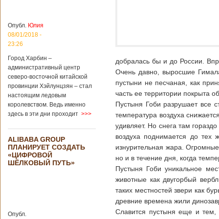
больницы Гонконга
Подробнее...
Опубликовано
04/02/2020 - 15:45
Третий год
Опубл.
Юлия
подряд Китай
08/01/2018 -
становится
23:26
самым
Город Харбин –
крупным
добралась бы и до России. Впр
административный центр
торговым
Очень давно, выросшие Гимал
северо-восточной китайской
партнером
пустыни не песчаная, как прин
провинции Хэйлунцзян – стал
Германии
часть ее территории покрыта о
настоящим ледовым
Как
Пустыня Гоби разрушает все с
королевством. Ведь именно
свидетельствуют
здесь в эти дни проходит
>>>
температура воздуха снижается
данные, которые
были
удивляет. Но снега там горазд
обнародованы
воздуха поднимается до тех 
ALIBABA GROUP
Федеральным
ПЛАНИРУЕТ СОЗДАТЬ
изнурительная жара. Огромные
статистическим
«ЦИФРОВОЙ
ведомством
но и в течение дня, когда темп
ШЁЛКОВЫЙ ПУТЬ»
Германии, в 2018
Пустыня Гоби уникальное мес
году статус самого
животные как двугорбый верб
крупного торгового
таких местностей звери как бу
партнера страны
остается за
древние времена жили динозав
Китаем, причем это
Славится пустыня еще и тем,
Опубл.
уже третий год