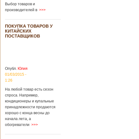
во время
Выбор товаров и
проведения дня
производителей в
>>>
открытых дверей
публике был
показан симулятор
ПОКУПКА ТОВАРОВ У
смерти. По мнению
КИТАЙСКИХ
сотрудников
ПОСТАВЩИКОВ
кладбища, такие
переживания
помогут ценить
больше жизнь.
Большинство
посетителей
Опубл.
Юлия
кладбища считают
01/03/2015 -
такую идею
1:26
странной,
Подробнее...
На любой товар есть сезон
Опубликовано
спроса. Например,
11/04/2018 - 21:48
Из-за взрыва на
кондиционеры и купальные
заводе в Китае
принадлежности продаются
погибли люди
В Китае на
хорошо с конца весны до
территории города
начала лета, а
Цзаочжун в
восточной
обогреватели
>>>
провинции
Шаньдун на