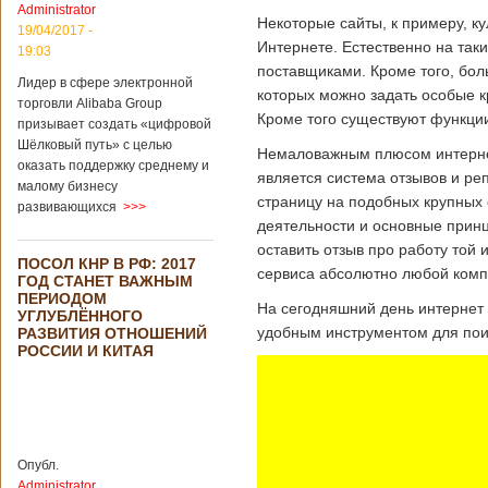
свидетельствуют
Administrator
Некоторые сайты, к примеру, к
опубликованные
19/04/2017 -
данные, в прошлом
Интернете. Естественно на таки
19:03
году размер
поставщиками. Кроме того, бол
импорта из Китая
Лидер в сфере электронной
которых можно задать особые кр
Подробнее...
торговли Alibaba Group
Опубликовано
Кроме того существуют функции
призывает создать «цифровой
21/02/2019 - 22:30
Китай и Россия
Шёлковый путь» с целью
собираются
Немаловажным плюсом интернет 
оказать поддержку среднему и
разрабатывать
В ближайшее
является система отзывов и ре
малому бизнесу
тяжелый
время между
страницу на подобных крупных 
вертолет
развивающихся
>>>
Китаем и Россией
деятельности и основные прин
планируется
подписание
оставить отзыв про работу той 
ПОСОЛ КНР В РФ: 2017
контракта на
сервиса абсолютно любой комп
ГОД СТАНЕТ ВАЖНЫМ
разработку
ПЕРИОДОМ
тяжелого
На сегодняшний день интернет 
УГЛУБЛЁННОГО
вертолета. Такое
удобным инструментом для поис
РАЗВИТИЯ ОТНОШЕНИЙ
заявление сделала
РОССИИ И КИТАЯ
директор по
региональной
политике и
международному
сотрудничеству
государственной
Опубл.
корпорации
Administrator
«Ростех» Виктор