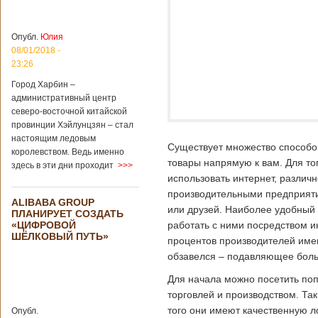
крупным
торговым
Опубл.
Юлия
партнером
Германии
08/01/2018 -
23:26
Как
свидетельствуют
Город Харбин –
данные, которые
административный центр
были
северо-восточной китайской
обнародованы
провинции Хэйлунцзян – стал
Федеральным
настоящим ледовым
статистическим
Существует множество способо
королевством. Ведь именно
ведомством
товары напрямую к вам. Для то
Германии, в 2018
здесь в эти дни проходит
>>>
году статус самого
использовать интернет, различ
крупного торгового
производительными предприяти
партнера страны
ALIBABA GROUP
или друзей. Наиболее удобный 
ПЛАНИРУЕТ СОЗДАТЬ
остается за
«ЦИФРОВОЙ
работать с ними посредством и
Китаем, причем это
ШЁЛКОВЫЙ ПУТЬ»
уже третий год
процентов производителей имею
подряд. Объем
обзавелся – подавляющее бол
торговли между
Германией и
Для начала можно посетить по
Китаем достиг
торговлей и производством. Т
199,3 миллиарда
того они имеют качественную л
евро. Как
Опубл.