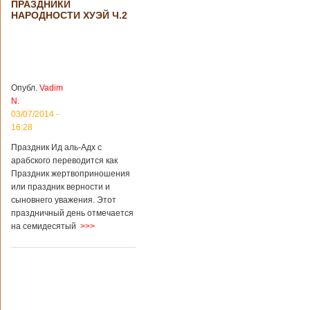
сообщении,
ПРАЗДНИКИ
решение снизить
НАРОДНОСТИ ХУЭЙ Ч.2
размер оплаты –
это результат
недовольства
туристов. Также это
должно
поспособствовать
Опубл.
Vadim
росту внутреннего
N.
туризма с участием
03/07/2014 -
семей, имеющих
16:28
средний достаток.
Как рассказал
Праздник Ид аль-Адх с
представитель
арабского переводится как
Подробнее...
Праздник жертвоприношения
Опубликовано
24/03/2018 - 4:51
Китай хочет
или праздник верности и
продавать
сыновнего уважения. Этот
возвращаемые
Китай
праздничный день отмечается
спутники
планирует начать
на семидесятый
>>>
коммерческое
продвижение
технологии
возвращаемых
спутников.
Заказчики могут
купить такие