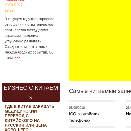
Кладов
19/04/2017 -
журналистам в
18:38
ходе
В текущем году всесторонние
аэрокосмической
выставки Aero
отношения и стратегическое
India-2019, которая
партнерство между двумя
проходит в
странами продолжат
Бангалоре в
углублённо развивать.
Индии. Контракт
Ожидается много важных
между Китаем и
международных событий. Об
Россией на
этом
>>>
разработку,
Подробнее...
Опубликовано
21/02/2019 - 22:26
В Китае найден
древний
крупный
Китайским
БИЗНЕС С КИТАЕМ
бирюзовый
археологам
Самые читаемые запис
рудник
удалось
»
обнаружить
крупнейший рудник
ГДЕ В КИТАЕ ЗАКАЗАТЬ
03/08/2010
23/
по добыче бирюзы
МЕДИЦИНСКИЙ
ICQ в китайских
Но
на территории
ПЕРЕВОД С
Синьцзян-
телефонах
КИТАЙСКОГО НА
Уйгурского
РУССКИЙ ИЛИ ЦЕНА
автономного
ХОРОШЕГО