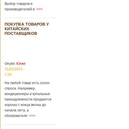
Выбор товаров и
кладбища считают
производителей в
>>>
такую идею
странной,
Подробнее...
Опубликовано
ПОКУПКА ТОВАРОВ У
11/04/2018 - 21:48
Из-за взрыва на
КИТАЙСКИХ
заводе в Китае
ПОСТАВЩИКОВ
погибли люди
В Китае на
территории города
Цзаочжун в
восточной
провинции
Шаньдун на
Опубл.
Юлия
предприятии
01/03/2015 -
произошла
1:26
трагедия. Как
пишет ТАСС,
На любой товар есть сезон
ссылаясь на
спроса. Например,
информационное
кондиционеры и купальные
агентство Синьхуа,
принадлежности продаются
происходило все в
хорошо с конца весны до
одном из цехов
начала лета, а
предприятия, во
обогреватели
>>>
время проведения
там сварочных
работ. По