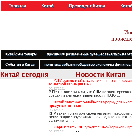
Главная
Китай
Президент Китая
Кита
Ин
происше
Китайские товары
праздники развлечение путешествия туризм от
События в Китае
политика события общество экономика финансы
Китай сегодня
Новости Китая
США заявили об отсутствии планов по созда
В Гонконге
азиатской вариации НАТО
бастуют
05/12/2021
В Пентагоне заявили, что США не заинтересова
медработники,
В Гонконге
создании альтернативной версии НАТО …
требуя закрыть
сотни работников
Китай запускает онлайн-платформу для ино
границу с
медицины, в том
продуктов питания
Китаем
числе медсестры и
05/12/2021
КНР заявил о запуске своей онлайн-платформы 
врачи, начали в
регистрации зарубежных производителей, кото
понедельник
занимаются …
забастовку. По
Сервис такси DiDi уходит с Нью-Йоркской би
информации от
05/12/2021