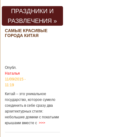
предварительной
информации,
ПРАЗДНИКИ И
травмы получили
четыре человека,
РАЗВЛЕЧЕНИЯ »
погибли шесть
человек.
САМЫЕ КРАСИВЫЕ
Обстоятельства
ГОРОДА КИТАЯ
происшествия
Подробнее...
Опубликовано
28/03/2018 - 1:14
Билеты на
туристические
объекты в
Руководство
Опубл.
Китае могут
КНР
Наталья
стать дешевле
рассматривает
11/09/2015 -
возможность
11:19
снижения
стоимости входных
Китай – это уникальное
билетов на
государство, которое сумело
большую часть
соединить в себе сразу два
туристических
архитектурных стиля:
объектов Китая.
Пишет об этом
небольшие домики с покатыми
издание South
крышами вместе с
>>>
China Morning Post.
Как сказано в