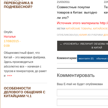
района, что на
21/03/2011
22/
ПЕРЕВОДЧИКА В
северо-западе
ПОДНЕБЕСНОЙ?
Совместные покупки
Те
Китая. Об этом
товаров в Китае: выгодно
ка
сообщает
ли это?
агентство Синьхуа,
ссылаясь на
Источник этого материала http:
Синьцзянский
МЕТКИ
КИТАЙСКИЕ ТОВАРЫ
,
КИТАЙСКОЕ
институт
Опубл.
археологии и
ОПУБЛИКОВАЛ(А)
ЮЛИЯ
ИЗ РУБРИКИ
ДО
Наталья
культурных
17/08/2015 -
реликвий. Площадь
←
«РОСНЕФТЬ» УВЕЛИЧИТ ОБЪЕМЫ Н
0:09
участка, на
В КИТАЙ
котором добывали
Общеизвестный факт, что
бирюзу, составляет
Китай – это мировая фабрика.
Комментарии:
вконтакте (0)
обычные (
более 8
Здесь производиться
квадратных
абсолютно все – начиная с
километров.
трусов и генераторов, до ракет
Сообщается, что
Комментировать
и
>>>
рудник состоит из
функциональных
зон для
Baш E-mail не будет опубликован
ОСОБЕННОСТИ
Подробнее...
Опубликовано
ДЕЛОВОГО ОБЩЕНИЯ С
12/02/2019 - 10:40
Удивительные
КИТАЙЦАМИ Ч.1
для туристов
вещи в Китае
Традиции и