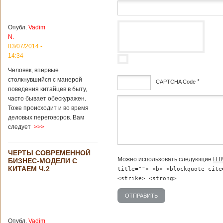
образ жизни
жителей Китая
существенно
отличаются от
Опубл.
Vadim
европейского быта.
N.
Мы собрали для
03/07/2014 -
вас информацию о
14:34
вещах, которые
больше всего
Человек, впервые
удивляют туристов
столкнувшийся с манерой
*
CAPTCHA Code
в Поднебесной.
поведения китайцев в быту,
Металлодетекторы
часто бывает обескуражен.
дсф
в метрополитене В
Тоже происходит и во время
Пекине или
деловых переговоров. Вам
Шанхае терактов
следует
>>>
не было, да и весь
Китай в этом
отношении
ЧЕРТЫ СОВРЕМЕННОЙ
считается
Можно использовать следующие
HT
БИЗНЕС-МОДЕЛИ С
благополучным
КИТАЕМ Ч.2
title=""> <b> <blockquote cite
государством. Но в
метрополитене
<strike> <strong>
Шанхая или
Подробнее...
Опубликовано
23/09/2018 - 13:07
В Китае
появился на
Опубл.
Vadim