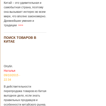
Подробнее...
Китай – это удивительная и
Опубликовано
самобытная страна, поэтому
13/04/2018 - 21:25
В Китае на
она вызывает интерес во всем
кладбище
проводят
мире, что вполне закономерно.
На кладбище
виртуальные
Древнейшие умения и
Бабаошань в Китае
экскурсии в
в Пекине начали
традиции
>>>
загробный мир
использовать
технологии
виртуальной
ПОИСК ТОВАРОВ В
КИТАЕ
реальности с
целью поддержать
близких и родных
усопших. Для этого
во время
проведения дня
открытых дверей
Опубл.
публике был
Наталья
показан симулятор
09/10/2015 -
смерти. По мнению
22:34
сотрудников
кладбища, такие
В действительности
переживания
перепродажа товаров из Китая
помогут ценить
выгодное дело, если знать
больше жизнь.
правильных продавцов и
Большинство
особенности китайского рынка.
посетителей