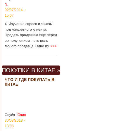
свет ребенок
В Китае спустя 4
N.
через 4 года
года после смерти
02/07/2014 -
после смерти
родителей на свет
15:07
родителей
появился их
ребенок. Выносила
4. Изучение спроса и заказы
малыша
под конкретного клиента.
суррогатная мать.
Продать продукцию еще перед
Перед смертью
ее получением – это цель
супруги
любого продавца. Одно из
>>>
заморозили
несколько
эмбрионов, так как
планировали
завести детей при
ПОКУПКИ В КИТАЕ »
помощи
суррогатной
ЧТО И ГДЕ ПОКУПАТЬ В
матери. Эмбрионы
КИТАЕ
хранились в
клинике в жидком
азоте при
температуре -196
градусов. Бабушки
и дедушки
Опубл.
Юлия
новорожденного
30/08/2018 -
долгое время
13:08
судились