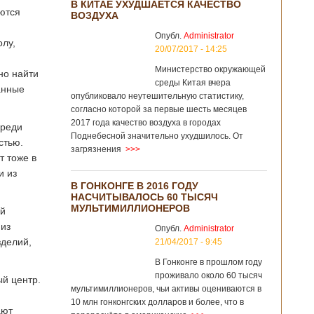
В КИТАЕ УХУДШАЕТСЯ КАЧЕСТВО
ются
ВОЗДУХА
Опубл.
Administrator
олу,
20/07/2017 - 14:25
Министерство окружающей
но найти
среды Китая вчера
анные
опубликовало неутешительную статистику,
согласно которой за первые шесть месяцев
2017 года качество воздуха в городах
Среди
Поднебесной значительно ухудшилось. От
стью.
загрязнения
>>>
т тоже в
и из
В ГОНКОНГЕ В 2016 ГОДУ
НАСЧИТЫВАЛОСЬ 60 ТЫСЯЧ
МУЛЬТИМИЛЛИОНЕРОВ
ый
 из
Опубл.
Administrator
зделий,
21/04/2017 - 9:45
В Гонконге в прошлом году
проживало около 60 тысяч
ый центр.
мультимиллионеров, чьи активы оцениваются в
10 млн гонконгских долларов и более, что в
ают