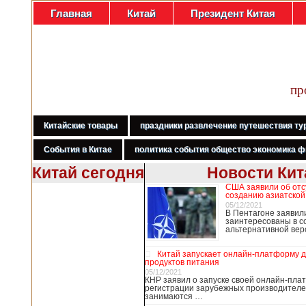
Главная
Китай
Президент Китая
пр
Китайские товары
праздники развлечение путешествия ту
События в Китае
политика события общество экономика ф
Китай сегодня
Новости Кит
США заявили об отс
В Гонконге
созданию азиатской
бастуют
05/12/2021
В Пентагоне заявил
медработники,
заинтересованы в с
требуя закрыть
альтернативной ве
границу с
Китаем
Китай запускает онлайн-платформу 
продуктов питания
05/12/2021
КНР заявил о запуске своей онлайн-пл
регистрации зарубежных производителе
В Гонконге сотни
занимаются …
работников