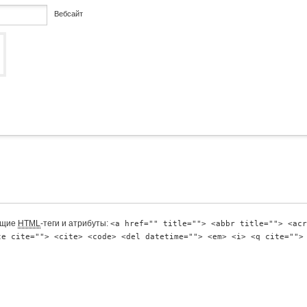
Вебсайт
ющие
HTML
-теги и атрибуты:
<a href="" title=""> <abbr title=""> <acr
te cite=""> <cite> <code> <del datetime=""> <em> <i> <q cite="">