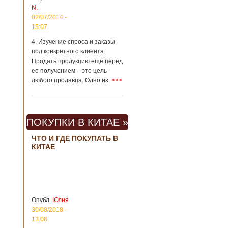
N.
метрополитене
Шанхая или
02/07/2014 -
Подробнее...
15:07
Опубликовано
23/09/2018 - 13:07
В Китае
4. Изучение спроса и заказы
появился на
под конкретного клиента.
свет ребенок
В Китае спустя 4
Продать продукцию еще перед
через 4 года
года после смерти
ее получением – это цель
после смерти
родителей на свет
любого продавца. Одно из
>>>
родителей
появился их
ребенок. Выносила
малыша
суррогатная мать.
ПОКУПКИ В КИТАЕ »
Перед смертью
супруги
заморозили
ЧТО И ГДЕ ПОКУПАТЬ В
КИТАЕ
несколько
эмбрионов, так как
планировали
завести детей при
помощи
суррогатной
матери. Эмбрионы
Опубл.
Юлия
хранились в
30/08/2018 -
клинике в жидком
13:08
азоте при