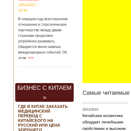
региональной
19/04/2017 -
политике и
18:38
международному
сотрудничеству
В текущем году всесторонние
государственной
отношения и стратегическое
корпорации
партнерство между двумя
«Ростех» Виктор
Кладов
странами продолжат
журналистам в
углублённо развивать.
ходе
Ожидается много важных
аэрокосмической
международных событий. Об
выставки Aero
этом
>>>
India-2019, которая
проходит в
Бангалоре в
Индии. Контракт
между Китаем и
Россией на
БИЗНЕС С КИТАЕМ
разработку,
Самые читаемые 
Подробнее...
»
Опубликовано
21/02/2019 - 22:26
В Китае найден
ГДЕ В КИТАЕ ЗАКАЗАТЬ
древний
20/12/2010
МЕДИЦИНСКИЙ
крупный
Китайским
Китайская косметика
ПЕРЕВОД С
бирюзовый
археологам
КИТАЙСКОГО НА
обладает лечебными
рудник
удалось
РУССКИЙ ИЛИ ЦЕНА
свойствами и высоким
ХОРОШЕГО
обнаружить