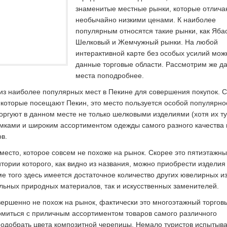
знаменитые местные рынки, которые отлича
необычайно низкими ценами. К наиболее
популярным относятся такие рынки, как Яба
Шелковый и Жемчужный рынки. На любой
интерактивной карте без особых усилий мож
данные торговые области. Рассмотрим же д
места поподробнее.
из наиболее популярных мест в Пекине для совершения покупок. 
 которые посещают Пекин, это место пользуется особой популярно
оргуют в данном месте не только шелковыми изделиями (хотя их ту
сумками и широким ассортиментом одежды самого разного качества 
в.
место, которое совсем не похоже на рынок. Скорее это пятиэтажн
итории которого, как видно из названия, можно приобрести изделия
е того здесь имеется достаточное количество других ювелирных и
льных природных материалов, так и искусственных заменителей.
вершенно не похож на рынок, фактически это многоэтажный торгов
омиться с приличным ассортиментом товаров самого различного
 подобрать цвета композитной черепицы. Немало туристов испытыв