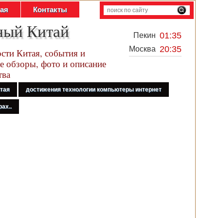
тая
Контакты
ный Китай
01:35
Пекин
20:35
Москва
сти Китая, события и
е обзоры, фото и описание
тва
итая
достижения технологии компьютеры интернет
ах..