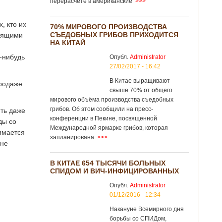
перерасчёте в американские
>>>
, кто их
70% МИРОВОГО ПРОИЗВОДСТВА
СЪЕДОБНЫХ ГРИБОВ ПРИХОДИТСЯ
отящими
НА КИТАЙ
-нибудь
Опубл.
Administrator
27/02/2017 - 16:42
В Китае выращивают
продаже
свыше 70% от общего
мирового объёма производства съедобных
грибов. Об этом сообщили на пресс-
ить даже
конференции в Пекине, посвященной
ды со
Международной ярмарке грибов, которая
нимается
запланирована
>>>
 не
В КИТАЕ 654 ТЫСЯЧИ БОЛЬНЫХ
СПИДОМ И ВИЧ-ИНФИЦИРОВАННЫХ
Опубл.
Administrator
01/12/2016 - 12:34
Накануне Всемирного дня
борьбы со СПИДом,