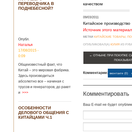
ПЕРЕВОДЧИКА В
качеством
крупнейший рудник
ПОДНЕБЕСНОЙ?
по добыче бирюзы
на территории
09/03/2011
Синьцзян-
Китайское производство
Уйгурского
автономного
Источник этого материал
района, что на
МЕТКИ
КИТАЙСКИЕ ТОВАРЫ
,
ПО
северо-западе
Опубл.
Китая. Об этом
Наталья
ОПУБЛИКОВАЛ(А)
ЮЛИЯ
ИЗ РУ
сообщает
17/08/2015 -
агентство Синьхуа,
←
ОТНЫНЕ ПРИ ПОКУПКЕ С
0:09
ссылаясь на
ПОКАЗЫВАТ
Синьцзянский
Общеизвестный факт, что
институт
Китай – это мировая фабрика.
Комментарии:
вконтакте (0)
археологии и
Здесь производиться
культурных
абсолютно все – начиная с
реликвий. Площадь
трусов и генераторов, до ракет
участка, на
и
>>>
Комментировать
котором добывали
бирюзу, составляет
более 8
Baш E-mail не будет опубли
ОСОБЕННОСТИ
квадратных
ДЕЛОВОГО ОБЩЕНИЯ С
километров.
КИТАЙЦАМИ Ч.1
Сообщается, что
рудник состоит из
функциональных