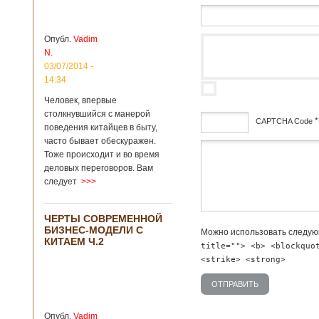
зон для
Подробнее...
Опубликовано
12/02/2019 - 10:40
Удивительные
Опубл.
Vadim
для туристов
N.
вещи в Китае
Традиции и
03/07/2014 -
образ жизни
14:34
жителей Китая
Человек, впервые
существенно
отличаются от
столкнувшийся с манерой
*
CAPTCHA Code
европейского быта.
поведения китайцев в быту,
Мы собрали для
часто бывает обескуражен.
вас информацию о
дсф
Тоже происходит и во время
вещах, которые
деловых переговоров. Вам
больше всего
следует
>>>
удивляют туристов
в Поднебесной.
Металлодетекторы
ЧЕРТЫ СОВРЕМЕННОЙ
в метрополитене В
БИЗНЕС-МОДЕЛИ С
Можно использовать следу
Пекине или
КИТАЕМ Ч.2
Шанхае терактов
title=""> <b> <blockquo
не было, да и весь
<strike> <strong>
Китай в этом
отношении
считается
благополучным
Опубл.
Vadim
государством. Но в