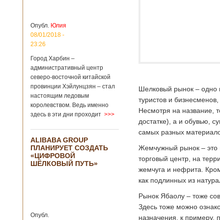
больницы Гонконга
Подробнее...
Опубликовано
04/02/2020 - 15:45
Третий год
Опубл.
Юлия
подряд Китай
08/01/2018 -
становится
23:26
самым
Город Харбин –
крупным
административный центр
торговым
северо-восточной китайской
партнером
провинции Хэйлунцзян – стал
Германии
Шелковый рынок – одно 
настоящим ледовым
туристов и бизнесменов,
Как
королевством. Ведь именно
свидетельствуют
Несмотря на название, т
здесь в эти дни проходит
>>>
данные, которые
достатке), а и обувью, 
были
самых разных материало
обнародованы
ALIBABA GROUP
Федеральным
ПЛАНИРУЕТ СОЗДАТЬ
Жемчужный рынок – это 
статистическим
«ЦИФРОВОЙ
ведомством
торговый центр, на терр
ШЁЛКОВЫЙ ПУТЬ»
Германии, в 2018
жемчуга и нефрита. Кром
году статус самого
как подлинных из натура
крупного торгового
партнера страны
Рынок Ябаолу – тоже со
остается за
Здесь тоже можно ознак
Китаем, причем это
Опубл.
уже третий год
назначения, к примеру,