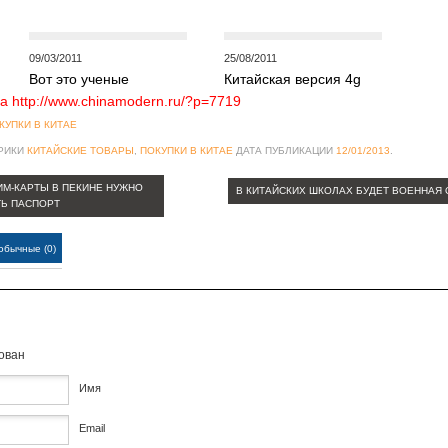
09/03/2011
25/08/2011
Вот это ученые
Китайская версия 4g
а http://www.chinamodern.ru/?p=7719
КУПКИ В КИТАЕ
БРИКИ
КИТАЙСКИЕ ТОВАРЫ
,
ПОКУПКИ В КИТАЕ
ДАТА ПУБЛИКАЦИИ
12/01/2013
.
ИМ-КАРТЫ В ПЕКИНЕ НУЖНО
В КИТАЙСКИХ ШКОЛАХ БУДЕТ ВОЕННАЯ
Ь ПАСПОРТ
обычные (0)
кован
Имя
Email