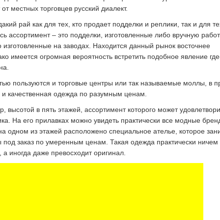
 от местных торговцев русский диалект.
кий рай как для тех, кто продает подделки и реплики, так и для тех
есь ассортимент – это подделки, изготовленные либо вручную раб
о изготовленные на заводах. Находится данный рынок восточнее
ко имеется огромная вероятность встретить подобное явление где
на.
ью пользуются и торговые центры или так называемые моллы, в 
 и качественная одежда по разумным ценам.
тр, высотой в пять этажей, ассортимент которого может удовлетвор
ка. На его прилавках можно увидеть практически все модные брен
 на одном из этажей расположено специальное ателье, которое за
под заказ по умеренным ценам. Такая одежда практически ничем
, а иногда даже превосходит оригинал.