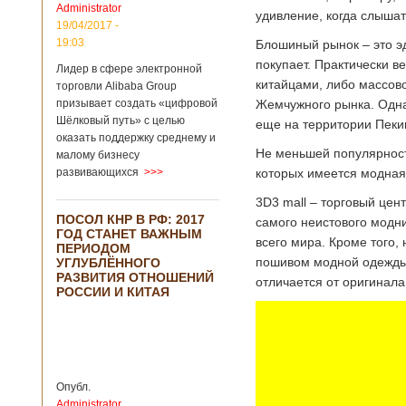
Administrator
подряд. Объем
удивление, когда слышат
торговли между
19/04/2017 -
Германией и
19:03
Блошиный рынок – это эда
Китаем достиг
покупает. Практически в
Лидер в сфере электронной
199,3 миллиарда
китайцами, либо массов
евро. Как
торговли Alibaba Group
свидетельствуют
призывает создать «цифровой
Жемчужного рынка. Одна
опубликованные
Шёлковый путь» с целью
еще на территории Пеки
данные, в прошлом
оказать поддержку среднему и
году размер
Не меньшей популярност
малому бизнесу
импорта из Китая
развивающихся
>>>
которых имеется модная
Подробнее...
Опубликовано
3D3 mall – торговый цен
21/02/2019 - 22:30
Китай и Россия
ПОСОЛ КНР В РФ: 2017
собираются
самого неистового модни
ГОД СТАНЕТ ВАЖНЫМ
разрабатывать
В ближайшее
всего мира. Кроме того,
ПЕРИОДОМ
тяжелый
время между
пошивом модной одежды 
УГЛУБЛЁННОГО
вертолет
Китаем и Россией
РАЗВИТИЯ ОТНОШЕНИЙ
отличается от оригинала
планируется
РОССИИ И КИТАЯ
подписание
контракта на
разработку
тяжелого
вертолета. Такое
заявление сделала
Опубл.
директор по
Administrator