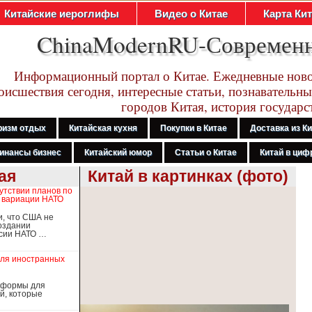
Китайские иероглифы
Видео о Китае
Карта Ки
ChinaModernRU-Современ
Информационный портал о Китае. Ежедневные ново
оисшествия сегодня, интересные статьи, познавательны
городов Китая, история государс
ризм отдых
Китайская кухня
Покупки в Китае
Доставка из К
инансы бизнес
Китайский юмор
Статьи о Китае
Китай в цифр
ая
Китай в картинках (фото)
утствии планов по
 вариации НАТО
и, что США не
оздании
рсии НАТО …
для иностранных
атформы для
й, которые