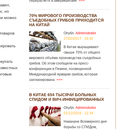
перерасчёте в американские
>>>
авил,
х, но
70% МИРОВОГО ПРОИЗВОДСТВА
ции можно
СЪЕДОБНЫХ ГРИБОВ ПРИХОДИТСЯ
НА КИТАЙ
 товаров
Опубл.
Administrator
27/02/2017 - 16:42
пировать
В Китае выращивают
свыше 70% от общего
мирового объёма производства съедобных
окупать
грибов. Об этом сообщили на пресс-
известных
конференции в Пекине, посвященной
рговые
Международной ярмарке грибов, которая
запланирована
>>>
В КИТАЕ 654 ТЫСЯЧИ БОЛЬНЫХ
СПИДОМ И ВИЧ-ИНФИЦИРОВАННЫХ
Опубл.
Administrator
01/12/2016 - 12:34
Накануне Всемирного дня
борьбы со СПИДом,