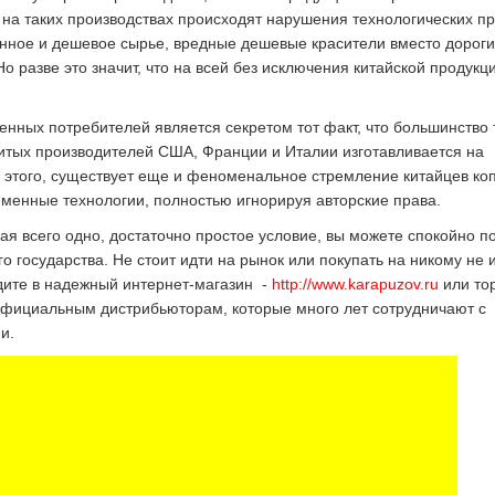
на таких производствах происходят нарушения технологических пр
енное и дешевое сырье, вредные дешевые красители вместо дороги
о разве это значит, что на всей без исключения китайской продук
енных потребителей является секретом тот факт, что большинство
итых производителей США, Франции и Италии изготавливается на
 этого, существует еще и феноменальное стремление китайцев ко
еменные технологии, полностью игнорируя авторские права.
я всего одно, достаточно простое условие, вы можете спокойно п
го государства. Не стоит идти на рынок или покупать на никому не 
одите в надежный интернет-магазин -
http://www.karapuzov.ru
или то
официальным дистрибьюторам, которые много лет сотрудничают с
и.