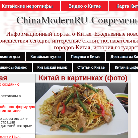
Китайские иероглифы
Видео о Китае
Карта Ки
ChinaModernRU-Современ
Информационный портал о Китае. Ежедневные ново
оисшествия сегодня, интересные статьи, познавательны
городов Китая, история государс
ризм отдых
Китайская кухня
Покупки в Китае
Доставка из К
инансы бизнес
Китайский юмор
Статьи о Китае
Китай в цифр
ая
Китай в картинках (фото)
о созданию
ересованы в
…
лайн-платформу для
тов питания
е своей онлайн-
истрации
дителей, которые
ходит с Нью-