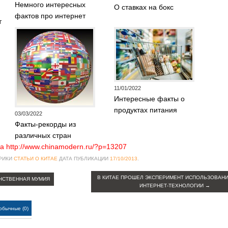
Немного интересных
О ставках на бокс
фактов про интернет
т
11/01/2022
Интересные факты о
продуктах питания
03/03/2022
Факты-рекорды из
различных стран
а http://www.chinamodern.ru/?p=13207
БРИКИ
СТАТЬИ О КИТАЕ
ДАТА ПУБЛИКАЦИИ
17/10/2013
.
В КИТАЕ ПРОШЕЛ ЭКСПЕРИМЕНТ ИСПОЛЬЗОВАН
НСТВЕННАЯ МУМИЯ
ИНТЕРНЕТ-ТЕХНОЛОГИИ
→
обычные (0)