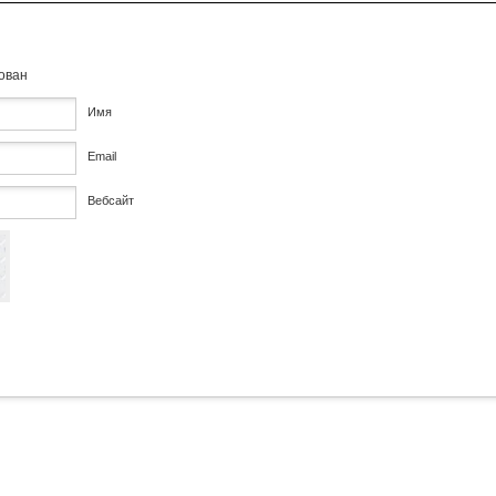
кован
Имя
Email
Вебсайт