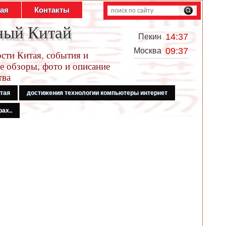
тая
Контакты
ный Китай
14:37
Пекин
09:37
Москва
сти Китая, события и
е обзоры, фото и описание
тва
итая
достижения технологии компьютеры интернет
ах..