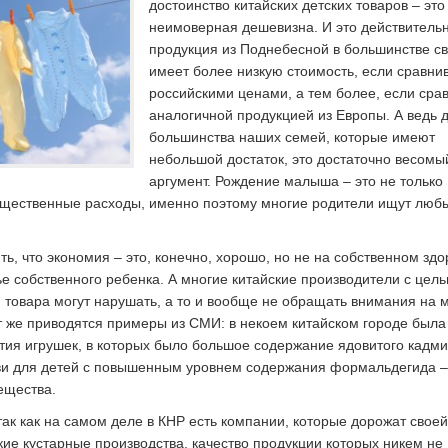
достоинство китайских детских товаров – это
неимоверная дешевизна.
И это действительн
продукция из Поднебесной в большинстве с
имеет более низкую стоимость, если сравнив
российскими ценами, а тем более, если срав
аналогичной продукцией из Европы. А ведь 
большинства наших семей, которые имеют
небольшой достаток, это достаточно весомы
аргумент. Рождение малыша – это не только
существенные расходы, именно поэтому многие родители ищут люб
ть, что экономия – это, конечно, хорошо, но не на собственном здо
ье собственного ребенка. А многие китайские производители с цел
 товара могут нарушать, а то и вообще не обращать внимания на 
т же приводятся примеры из СМИ: в некоем китайском городе была
тия игрушек, в которых было большое содержание ядовитого кадми
ви для детей с повышенным уровнем содержания формальдегида –
ещества.
 так как на самом деле в КНР есть компании, которые дорожат своей
кие кустарные производства, качество продукции которых никем не