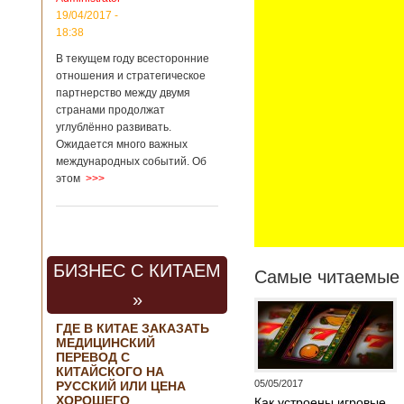
контракта на
19/04/2017 -
разработку
18:38
тяжелого
вертолета. Такое
В текущем году всесторонние
заявление сделала
отношения и стратегическое
директор по
партнерство между двумя
региональной
странами продолжат
политике и
углублённо развивать.
международному
Ожидается много важных
сотрудничеству
международных событий. Об
государственной
этом
>>>
корпорации
«Ростех» Виктор
Кладов
журналистам в
ходе
аэрокосмической
БИЗНЕС С КИТАЕМ
выставки Aero
Самые читаемые 
India-2019, которая
»
проходит в
Бангалоре в
ГДЕ В КИТАЕ ЗАКАЗАТЬ
Индии. Контракт
МЕДИЦИНСКИЙ
между Китаем и
ПЕРЕВОД С
Россией на
КИТАЙСКОГО НА
разработку,
05/05/2017
РУССКИЙ ИЛИ ЦЕНА
Подробнее...
ХОРОШЕГО
Как устроены игровые