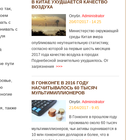
В КИТАЕ УХУДШАЕТСЯ КАЧЕСТВО
ВОЗДУХА
о так,
воем
Опубл.
Administrator
ать с
20/07/2017 - 14:25
нивать с
Министерство окружающей
для
среды Китая вчера
опубликовало неутешительную статистику,
согласно которой за первые шесть месяцев
й
2017 года качество воздуха в городах
Поднебесной значительно ухудшилось. От
ые пути
загрязнения
>>>
ровье,
В ГОНКОНГЕ В 2016 ГОДУ
ью
НАСЧИТЫВАЛОСЬ 60 ТЫСЯЧ
МУЛЬТИМИЛЛИОНЕРОВ
многие
Опубл.
Administrator
я, также
21/04/2017 - 9:45
В Гонконге в прошлом году
проживало около 60 тысяч
мультимиллионеров, чьи активы оцениваются в
10 млн гонконгских долларов и более, что в