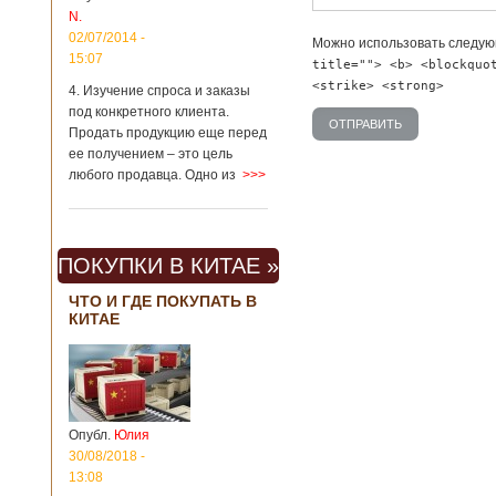
Китая существенно
N.
отличаются от
02/07/2014 -
Можно использовать следу
европейского быта.
15:07
title=""> <b> <blockquo
Мы собрали для
<strike> <strong>
вас информацию о
4. Изучение спроса и заказы
вещах, которые
под конкретного клиента.
больше всего
Продать продукцию еще перед
удивляют туристов
ее получением – это цель
в Поднебесной.
любого продавца. Одно из
>>>
Металлодетекторы
в метрополитене В
Пекине или
Шанхае терактов
не было, да и весь
ПОКУПКИ В КИТАЕ »
Китай в этом
отношении
ЧТО И ГДЕ ПОКУПАТЬ В
считается
КИТАЕ
благополучным
государством. Но в
метрополитене
Шанхая или
Подробнее...
Опубликовано
Опубл.
Юлия
23/09/2018 - 13:07
В Китае
появился на
30/08/2018 -
свет ребенок
13:08