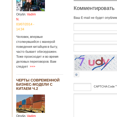
институт
археологии и
Комментировать
культурных
Опубл.
Vadim
реликвий. Площадь
Baш E-mail не будет опубли
N.
участка, на
котором добывали
03/07/2014 -
бирюзу, составляет
14:34
более 8
Человек, впервые
квадратных
столкнувшийся с манерой
километров.
Сообщается, что
поведения китайцев в быту,
рудник состоит из
часто бывает обескуражен.
функциональных
Тоже происходит и во время
зон для
деловых переговоров. Вам
Подробнее...
следует
>>>
Опубликовано
12/02/2019 - 10:40
Удивительные
для туристов
ЧЕРТЫ СОВРЕМЕННОЙ
вещи в Китае
БИЗНЕС-МОДЕЛИ С
*
CAPTCHA Code
КИТАЕМ Ч.2
дсф
Традиции и образ
жизни жителей
Опубл.
Vadim