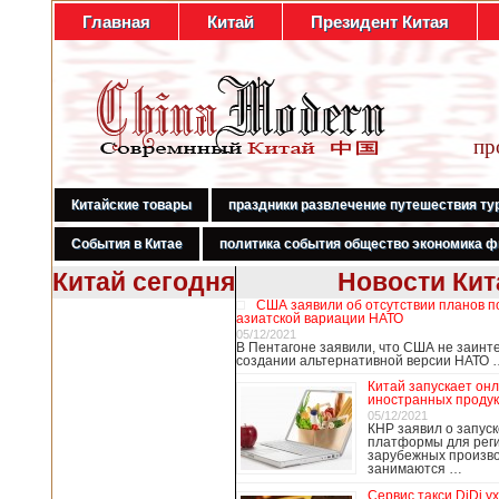
Главная
Китай
Президент Китая
пр
Китайские товары
праздники развлечение путешествия ту
События в Китае
политика события общество экономика ф
Китай сегодня
Новости Кит
США заявили об отсутствии планов п
В Гонконге
азиатской вариации НАТО
бастуют
05/12/2021
В Пентагоне заявили, что США не заинт
медработники,
создании альтернативной версии НАТО 
требуя закрыть
Китай запускает он
границу с
иностранных продук
Китаем
05/12/2021
КНР заявил о запуск
платформы для рег
зарубежных произво
занимаются …
В Гонконге сотни
работников
Сервис такси DiDi у