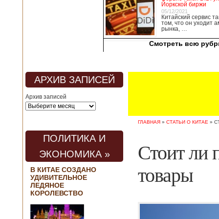
Йоркской биржи
медицины, в том
05/12/2021
числе медсестры и
Китайский сервис та
том, что он уходит 
врачи, начали в
рынка, …
понедельник
забастовку. По
Смотреть всю рубр
информации от
местных СМИ,
медики требуют,
чтобы власти
АРХИВ ЗАПИСЕЙ
полностью
закрыли границу с
Архив записей
материковым
Китаем, что
предотвратит
ГЛАВНАЯ
»
СТАТЬИ О КИТАЕ
»
С
эпидемию
короонавируса в
ПОЛИТИКА И
регионе.
Стоит ли 
Инициатором
ЭКОНОМИКА »
протеста стало
новое
товары
В КИТАЕ СОЗДАНО
профсоюзное
УДИВИТЕЛЬНОЕ
объединение
ЛЕДЯНОЕ
медицинских
КОРОЛЕВСТВО
работников. По
мнению
активистов,