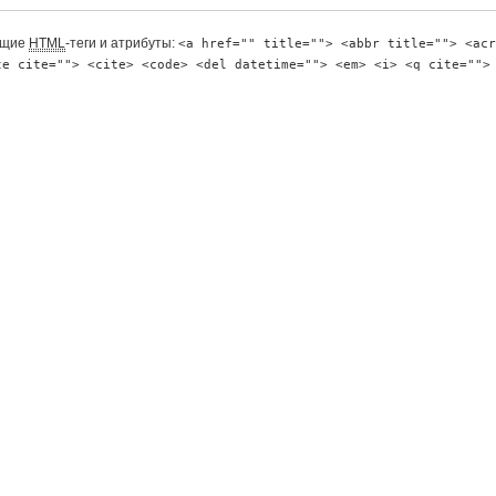
ющие
HTML
-теги и атрибуты:
<a href="" title=""> <abbr title=""> <acr
te cite=""> <cite> <code> <del datetime=""> <em> <i> <q cite="">