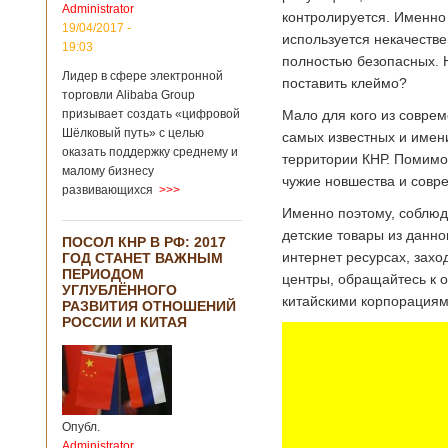
Administrator
подряд. Объем
контролируется. Именно 
торговли между
19/04/2017 -
используется некачеств
Германией и
19:03
полностью безопасных. Н
Китаем достиг
Лидер в сфере электронной
199,3 миллиарда
поставить клеймо?
евро. Как
торговли Alibaba Group
свидетельствуют
призывает создать «цифровой
Мало для кого из соврем
опубликованные
Шёлковый путь» с целью
самых известных и имен
данные, в прошлом
оказать поддержку среднему и
территории КНР. Помимо
году размер
малому бизнесу
импорта из Китая
чужие новшества и совр
развивающихся
>>>
Подробнее...
Опубликовано
Именно поэтому, соблюда
21/02/2019 - 22:30
Китай и Россия
детские товары из данно
ПОСОЛ КНР В РФ: 2017
собираются
интернет ресурсах, зах
ГОД СТАНЕТ ВАЖНЫМ
разрабатывать
ПЕРИОДОМ
тяжелый
центры, обращайтесь к 
УГЛУБЛЁННОГО
вертолет
китайскими корпорациям
РАЗВИТИЯ ОТНОШЕНИЙ
РОССИИ И КИТАЯ
В ближайшее
время между
Китаем и Россией
планируется
Опубл.
подписание
Administrator