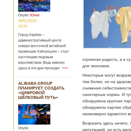
больницы Гонконга
Подробнее...
Опубликовано
04/02/2020 - 15:45
Третий год
Опубл.
Юлия
подряд Китай
08/01/2018 -
становится
23:26
самым
Город Харбин –
крупным
административный центр
торговым
северо-восточной китайской
партнером
провинции Хэйлунцзян – стал
Германии
настоящим ледовым
огромная радость, а и 
Как
королевством. Ведь именно
свидетельствуют
для экономии.
здесь в эти дни проходит
>>>
данные, которые
были
Некоторые могут возрази
обнародованы
тем более, не на здоров
ALIBABA GROUP
Федеральным
ПЛАНИРУЕТ СОЗДАТЬ
снижения себестоимости
статистическим
«ЦИФРОВОЙ
ведомством
санитарные нормы. И ту
ШЁЛКОВЫЙ ПУТЬ»
Германии, в 2018
обнаружена крупная пар
году статус самого
обнаружили партию обу
крупного торгового
неимоверно ядовитого в
партнера страны
остается за
Возразить здесь нечего,
Китаем, причем это
Опубл.
уже третий год
репутацией, но есть мел