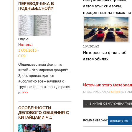
Опубликовано
ПЕРЕВОДЧИКА В
21/02/2019 - 22:26
В Китае найден
автоматы: символы,
ПОДНЕБЕСНОЙ?
древний
процент выплат, джек-по
крупный
бирюзовый
рудник
Опубл.
Наталья
10/02/2022
Китайским
17/08/2015 -
Интересные факты об
археологам
0:09
автомобилях
удалось
обнаружить
Общеизвестный факт, что
крупнейший рудник
Китай – это мировая фабрика.
по добыче бирюзы
Здесь производиться
на территории
абсолютно все – начиная с
Синьцзян-
Источник этого материал
трусов и генераторов, до ракет
Уйгурского
ОПУБЛИКОВАЛ(А)
ЮЛИЯ
ИЗ РУ
и
>>>
автономного
района, что на
←
В КИТАЕ ОБНАРУЖЕНА ТАИ
северо-западе
ОСОБЕННОСТИ
Китая. Об этом
ДЕЛОВОГО ОБЩЕНИЯ С
сообщает
КИТАЙЦАМИ Ч.1
агентство Синьхуа,
Комментарии:
вконтакте (0)
ссылаясь на
Синьцзянский