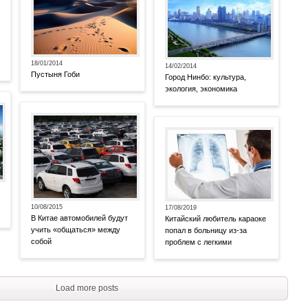
18/01/2014
14/02/2014
Пустыня Гоби
Город Нинбо: культура,
экология, экономика
10/08/2015
17/08/2019
В Китае автомобилей будут
Китайский любитель караоке
учить «общаться» между
попал в больницу из-за
собой
проблем с легкими
Load more posts