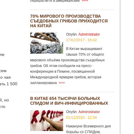
перерасчёте в американские
>>>
70% МИРОВОГО ПРОИЗВОДСТВА
СЪЕДОБНЫХ ГРИБОВ ПРИХОДИТСЯ
НА КИТАЙ
Опубл.
Administrator
27/02/2017 - 16:42
В Китае выращивают
сле
свыше 70% от общего
мирового объёма производства съедобных
грибов. Об этом сообщили на пресс-
всем
конференции в Пекине, посвященной
го чая
Международной ярмарке грибов, которая
запланирована
>>>
ать 1 500
В КИТАЕ 654 ТЫСЯЧИ БОЛЬНЫХ
й, но
СПИДОМ И ВИЧ-ИНФИЦИРОВАННЫХ
сто
Опубл.
Administrator
01/12/2016 - 12:34
Накануне Всемирного дня
борьбы со СПИДом,