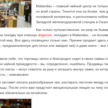
Maliandao – главный чайный центр не только
но всей страны. Тянется она на более, чем д
половиной километра, и расположена поблиз
Западной железнодорожной станции в Сюан
Как только путешественник, ни разу не быва
 на поездку при помощи
dogecoin
, попадает в Maliandao, - он мгнов
ругой мир. Все здесь посвящено только чаю. Причем продают здесь 
о, предназначенную для питья или заварки чая) и даже книги – все 
вили себе, что торговцы чинно и благородно сидят в своих лавках 
ми чайной премудрости – вы, определенно, ошиблись. Продавцы т
то наглы – могут схватить за руку и затащить внутрь лавки, из кото
сть, - невозможно.
е заставят нюхать разнообразные чаи, растирать листочки между 
льцы. После этого вам предстоит эмоциональная лекция на тему п
чем обязательно на китайском.