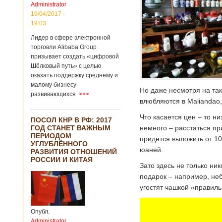
Administrator
19/04/2017 -
19:03
Лидер в сфере электронной
торговли Alibaba Group
призывает создать «цифровой
Шёлковый путь» с целью
оказать поддержку среднему и
малому бизнесу
Но даже несмотря на та
развивающихся
>>>
влюбляются в Maliandao,
Что касается цен – то ни
ПОСОЛ КНР В РФ: 2017
немного – расстаться пр
ГОД СТАНЕТ ВАЖНЫМ
ПЕРИОДОМ
придется выложить от 10
УГЛУБЛЁННОГО
юаней.
РАЗВИТИЯ ОТНОШЕНИЙ
РОССИИ И КИТАЯ
Зато здесь не только ни
подарок – например, неб
угостят чашкой «правиль
Опубл.
Administrator