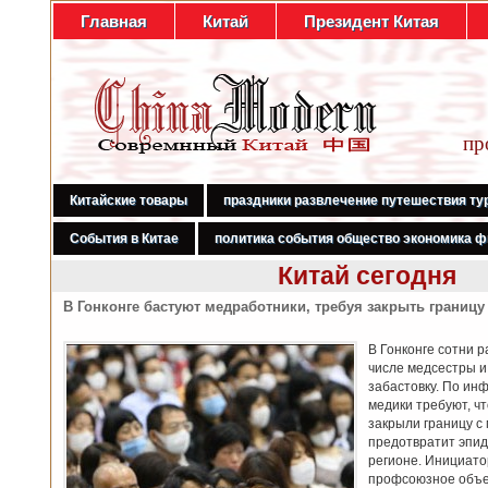
Главная
Китай
Президент Китая
пр
Китайские товары
праздники развлечение путешествия ту
События в Китае
политика события общество экономика ф
Китай сегодня
В Гонконге бастуют медработники, требуя закрыть границу
В Гонконге сотни 
числе медсестры и
забастовку. По ин
медики требуют, ч
закрыли границу с
предотвратит эпид
регионе. Инициато
профсоюзное объе