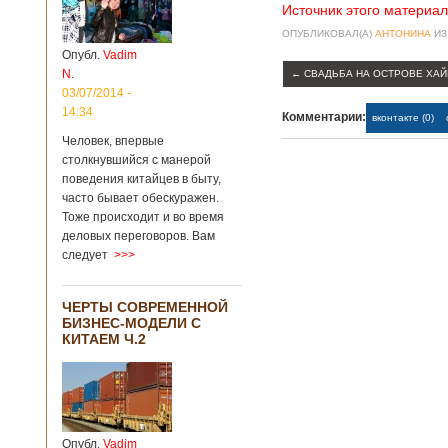
Источник этого материал
ОПУБЛИКОВАЛ(А)
АНТОНИНА
ИЗ
Опубл.
Vadim
N.
←
СВАДЬБА НА ОСТРОВЕ ХА
03/07/2014 -
14:34
Комментарии:
вконтакте (0)
Человек, впервые
столкнувшийся с манерой
поведения китайцев в быту,
часто бывает обескуражен.
Тоже происходит и во время
деловых переговоров. Вам
следует
>>>
ЧЕРТЫ СОВРЕМЕННОЙ
БИЗНЕС-МОДЕЛИ С
КИТАЕМ Ч.2
Опубл.
Vadim