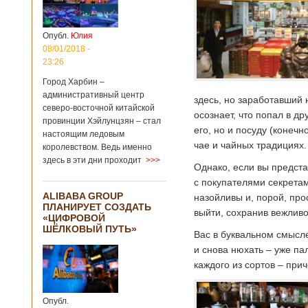
Опубл.
Юлия
08/01/2018 -
23:26
Город Харбин –
административный центр
здесь, но заработавший
северо-восточной китайской
осознает, что попал в д
провинции Хэйлунцзян – стал
его, но и посуду (конечн
настоящим ледовым
чае и чайных традициях.
королевством. Ведь именно
здесь в эти дни проходит
>>>
Однако, если вы предста
с покупателями секрета
ALIBABA GROUP
назойливы и, порой, прос
ПЛАНИРУЕТ СОЗДАТЬ
выйти, сохранив вежливо
«ЦИФРОВОЙ
ШЁЛКОВЫЙ ПУТЬ»
Вас в буквальном смысл
и снова нюхать – уже па
каждого из сортов – при
Опубл.