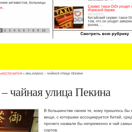
ению активистов, больницы
Сервис такси DiDi уходит 
...
Йоркской биржи
05/12/2021
Китайский сервис такси Di
том, что он уходит америк
рынка, …
1
2
3
4
5
6
7
8
9
10
Опубликовано 21/02/2019 - 22:30
Смотреть всю рубрику
ЬНОСТИ КИТАЯ
»
MALIANDAO – ЧАЙНАЯ УЛИЦА ПЕКИНА
 – чайная улица Пекина
В большинстве своем те, кому пришлось бы 
вещи, с которыми ассоциируется Китай, сре
прочего назвали бы непременно и чай самы
сортов.