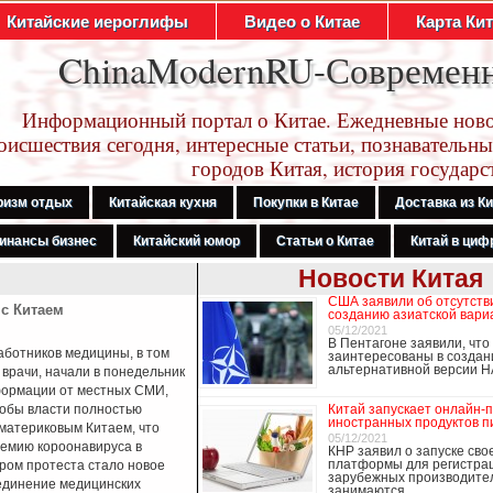
Китайские иероглифы
Видео о Китае
Карта Ки
ChinaModernRU-Современ
Информационный портал о Китае. Ежедневные ново
оисшествия сегодня, интересные статьи, познавательны
городов Китая, история государс
ризм отдых
Китайская кухня
Покупки в Китае
Доставка из К
инансы бизнес
Китайский юмор
Статьи о Китае
Китай в цифр
Новости Китая
США заявили об отсутств
 с Китаем
Третий год подряд Китай становится
созданию азиатской вар
Германии
05/12/2021
В Пентагоне заявили, чт
работников медицины, в том
заинтересованы в создан
альтернативной версии 
 врачи, начали в понедельник
формации от местных СМИ,
тобы власти полностью
Китай запускает онлайн-
иностранных продуктов п
 материковым Китаем, что
05/12/2021
емию короонавируса в
КНР заявил о запуске сво
платформы для регистра
ром протеста стало новое
зарубежных производите
динение медицинских
занимаются …