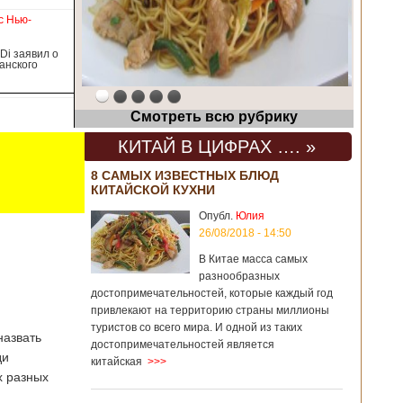
прошлом году размер импорта из Китая
с Нью-
Подробнее...
Di заявил о
анского
Опубликовано 21/02/2
Смотреть всю рубрику
КИТАЙ В ЦИФРАХ …. »
8 САМЫХ ИЗВЕСТНЫХ БЛЮД
КИТАЙСКОЙ КУХНИ
Опубл.
Юлия
26/08/2018 - 14:50
В Китае масса самых
разнообразных
достопримечательностей, которые каждый год
привлекают на территорию страны миллионы
туристов со всего мира. И одной из таких
назвать
достопримечательностей является
ди
китайская
>>>
х разных