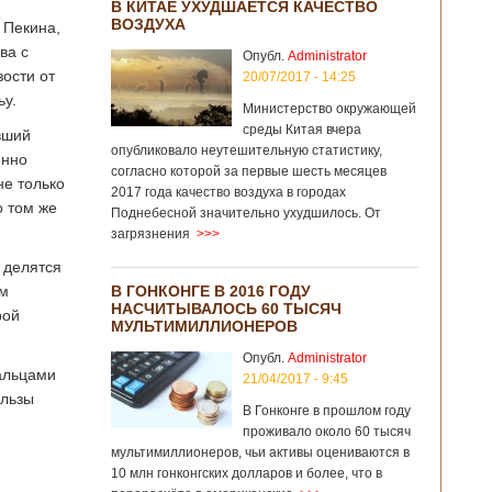
В КИТАЕ УХУДШАЕТСЯ КАЧЕСТВО
ВОЗДУХА
 Пекина,
ва с
Опубл.
Administrator
ости от
20/07/2017 - 14:25
ьу.
Министерство окружающей
среды Китая вчера
вший
опубликовало неутешительную статистику,
енно
согласно которой за первые шесть месяцев
не только
2017 года качество воздуха в городах
о том же
Поднебесной значительно ухудшилось. От
загрязнения
>>>
и делятся
ам
В ГОНКОНГЕ В 2016 ГОДУ
НАСЧИТЫВАЛОСЬ 60 ТЫСЯЧ
рой
МУЛЬТИМИЛЛИОНЕРОВ
Опубл.
Administrator
пальцами
21/04/2017 - 9:45
ользы
В Гонконге в прошлом году
проживало около 60 тысяч
мультимиллионеров, чьи активы оцениваются в
10 млн гонконгских долларов и более, что в