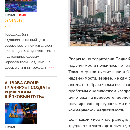
больницы Гонконга
Подробнее...
Опубликовано
04/02/2020 - 15:45
Третий год
Опубл.
Юлия
подряд Китай
08/01/2018 -
становится
23:26
самым
Город Харбин –
крупным
административный центр
торговым
северо-восточной китайской
партнером
провинции Хэйлунцзян – стал
Германии
настоящим ледовым
Впервые на территории Поднеб
Как
королевством. Ведь именно
свидетельствуют
недвижимости появились не так
здесь в эти дни проходит
>>>
данные, которые
Такие меры китайские власти б
были
недвижимости, вернее, не сам 
обнародованы
ALIBABA GROUP
Федеральным
адекватно. Практически все зн
ПЛАНИРУЕТ СОЗДАТЬ
статистическим
проблемы с количеством квадра
«ЦИФРОВОЙ
ведомством
ШЁЛКОВЫЙ ПУТЬ»
ажиотажа на приобретение жиль
Германии, в 2018
году статус самого
оккупирован перекупщиками и 
крупного торгового
коммерческой недвижимости.
партнера страны
остается за
Если какой-либо иностранец пл
Китаем, причем это
трудности в законодательстве,
Опубл.
уже третий год