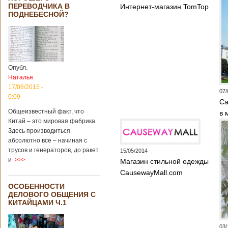
Опубликовано
ПЕРЕВОДЧИКА В
Интернет-магазин TomTop
21/02/2019 - 22:26
В Китае найден
ПОДНЕБЕСНОЙ?
древний
крупный
бирюзовый
рудник
Опубл.
Наталья
Китайским
17/08/2015 -
07/
археологам
0:09
Са
удалось
обнаружить
Общеизвестный факт, что
в 
крупнейший рудник
Китай – это мировая фабрика.
по добыче бирюзы
Здесь производиться
на территории
абсолютно все – начиная с
Синьцзян-
трусов и генераторов, до ракет
15/05/2014
Уйгурского
и
>>>
Магазин стильной одежды
автономного
района, что на
CausewayMall.com
северо-западе
ОСОБЕННОСТИ
Китая. Об этом
ДЕЛОВОГО ОБЩЕНИЯ С
сообщает
КИТАЙЦАМИ Ч.1
агентство Синьхуа,
ссылаясь на
Синьцзянский
03/