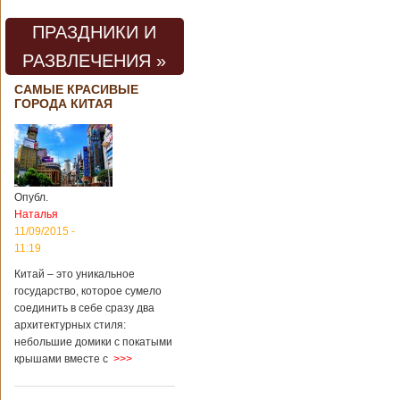
проведения дня
открытых дверей
ПРАЗДНИКИ И
публике был
показан симулятор
РАЗВЛЕЧЕНИЯ »
смерти. По мнению
сотрудников
САМЫЕ КРАСИВЫЕ
кладбища, такие
ГОРОДА КИТАЯ
переживания
помогут ценить
больше жизнь.
Большинство
посетителей
кладбища считают
Опубл.
такую идею
Наталья
странной,
11/09/2015 -
Подробнее...
11:19
Опубликовано
11/04/2018 - 21:48
Из-за взрыва на
Китай – это уникальное
заводе в Китае
государство, которое сумело
погибли люди
соединить в себе сразу два
архитектурных стиля:
небольшие домики с покатыми
крышами вместе с
>>>
В Китае на