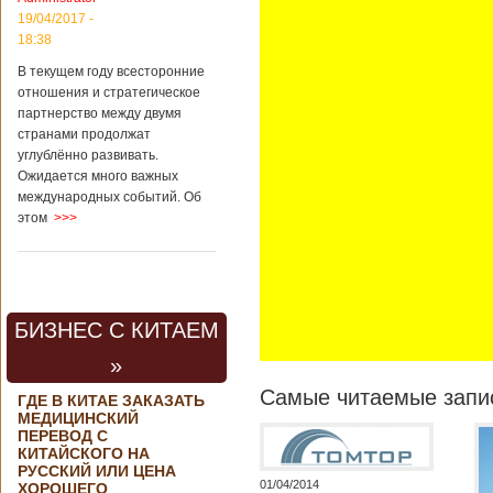
контракта на
19/04/2017 -
разработку
18:38
тяжелого
вертолета. Такое
В текущем году всесторонние
заявление сделала
отношения и стратегическое
директор по
партнерство между двумя
региональной
странами продолжат
политике и
углублённо развивать.
международному
Ожидается много важных
сотрудничеству
международных событий. Об
государственной
этом
>>>
корпорации
«Ростех» Виктор
Кладов
журналистам в
ходе
аэрокосмической
БИЗНЕС С КИТАЕМ
выставки Aero
India-2019, которая
»
проходит в
Бангалоре в
Самые читаемые запис
ГДЕ В КИТАЕ ЗАКАЗАТЬ
Индии. Контракт
МЕДИЦИНСКИЙ
между Китаем и
ПЕРЕВОД С
Россией на
КИТАЙСКОГО НА
разработку,
РУССКИЙ ИЛИ ЦЕНА
Подробнее...
01/04/2014
ХОРОШЕГО