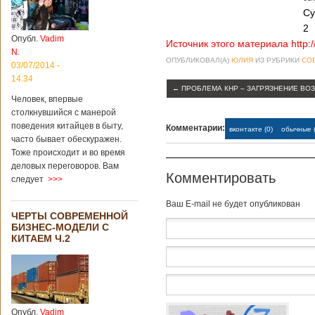
институт
Су
археологии и
2
культурных
Опубл.
Vadim
реликвий. Площадь
Источник этого материала http:
N.
участка, на
ОПУБЛИКОВАЛ(А)
ЮЛИЯ
ИЗ РУБРИКИ
СО
котором добывали
03/07/2014 -
бирюзу, составляет
14:34
более 8
←
ПРОБЛЕМА КНР – ЗАГРЯЗНЕНИЕ ВО
Человек, впервые
квадратных
столкнувшийся с манерой
километров.
Сообщается, что
поведения китайцев в быту,
Комментарии:
вконтакте (0)
обычные (
рудник состоит из
часто бывает обескуражен.
функциональных
Тоже происходит и во время
зон для
деловых переговоров. Вам
Подробнее...
Комментировать
следует
>>>
Опубликовано
12/02/2019 - 10:40
Удивительные
Baш E-mail не будет опубликован
для туристов
ЧЕРТЫ СОВРЕМЕННОЙ
вещи в Китае
БИЗНЕС-МОДЕЛИ С
КИТАЕМ Ч.2
Традиции и образ
жизни жителей
Опубл.
Vadim