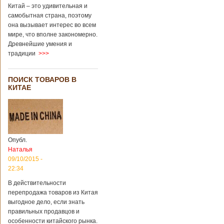
через 4 года
Китай – это удивительная и
после смерти
самобытная страна, поэтому
родителей
она вызывает интерес во всем
мире, что вполне закономерно.
Древнейшие умения и
В Китае спустя 4
традиции
>>>
года после смерти
родителей на свет
появился их
ПОИСК ТОВАРОВ В
ребенок. Выносила
КИТАЕ
малыша
суррогатная мать.
Перед смертью
супруги
заморозили
несколько
Опубл.
эмбрионов, так как
Наталья
планировали
09/10/2015 -
завести детей при
помощи
22:34
суррогатной
В действительности
матери. Эмбрионы
перепродажа товаров из Китая
хранились в
клинике в жидком
выгодное дело, если знать
азоте при
правильных продавцов и
температуре -196
особенности китайского рынка.