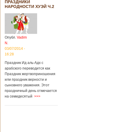
ПРАЗДНИКИ
территории города
НАРОДНОСТИ ХУЭЙ Ч.2
Цзаочжун в
восточной
провинции
Шаньдун на
предприятии
произошла
Опубл.
Vadim
трагедия. Как
N.
пишет ТАСС,
ссылаясь на
03/07/2014 -
информационное
16:28
агентство Синьхуа,
Праздник Ид аль-Адх с
происходило все в
одном из цехов
арабского переводится как
предприятия, во
Праздник жертвоприношения
время проведения
или праздник верности и
там сварочных
сыновнего уважения. Этот
работ. По
праздничный день отмечается
предварительной
на семидесятый
>>>
информации,
травмы получили
четыре человека,
погибли шесть
человек.
Обстоятельства
происшествия