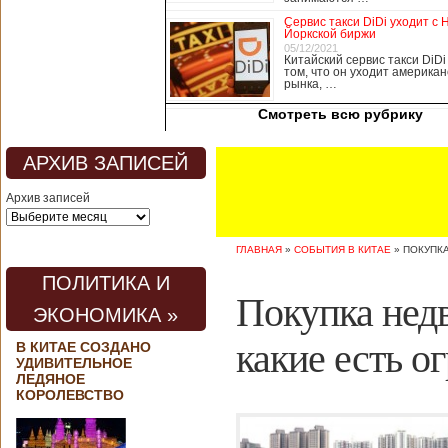
медицины, в том
Сервис такси DiDi уходит с 
числе медсестры и
Йоркской биржи
врачи, начали в
05/12/2021
Китайский сервис такси DiDi
понедельник
том, что он уходит американ
забастовку. По
рынка, …
информации от
Смотреть всю рубрику
местных СМИ,
медики требуют,
чтобы власти
АРХИВ ЗАПИСЕЙ
полностью
закрыли границу с
Архив записей
материковым
Китаем, что
предотвратит
ГЛАВНАЯ
»
СОБЫТИЯ В КИТАЕ
»
ПОКУПКА
эпидемию
короонавируса в
ПОЛИТИКА И
регионе.
Покупка нед
Инициатором
ЭКОНОМИКА »
протеста стало
новое
какие есть о
В КИТАЕ СОЗДАНО
профсоюзное
УДИВИТЕЛЬНОЕ
объединение
ЛЕДЯНОЕ
медицинских
КОРОЛЕВСТВО
работников. По
мнению
активистов,