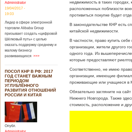
недвижимость в таких городах, 
Administrator
подряд. Объем
торговли между
19/04/2017 -
расположенных поблизости воен
Германией и
19:03
противиться покупке будет отд
Китаем достиг
Лидер в сфере электронной
199,3 миллиарда
В законодательстве КНР есть с
евро. Как
торговли Alibaba Group
китайской недвижимости.
свидетельствуют
призывает создать «цифровой
опубликованные
Шёлковый путь» с целью
В частности, право купить себ
данные, в прошлом
оказать поддержку среднему и
организации, жители другого г
году размер
малому бизнесу
импорта из Китая
одного года. Из вышеперечисле
развивающихся
>>>
Подробнее...
которые предоставляют риелтор
Опубликовано
21/02/2019 - 22:30
Китай и Россия
Соответственно, не имею право
ПОСОЛ КНР В РФ: 2017
собираются
организации, имеющие филиалы
ГОД СТАНЕТ ВАЖНЫМ
разрабатывать
ПЕРИОДОМ
тяжелый
проживающие или учащиеся в К
УГЛУБЛЁННОГО
вертолет
РАЗВИТИЯ ОТНОШЕНИЙ
Обязательно загляните на сайт
РОССИИ И КИТАЯ
Нижнего Новгорода. Также здес
стоимость, расположение и дру
В ближайшее
время между
Китаем и Россией
планируется
Опубл.
подписание
Administrator