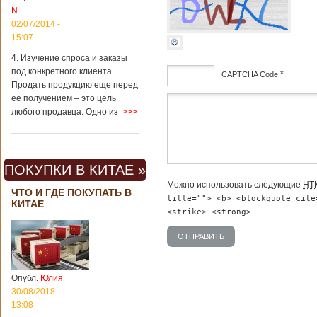
Китая существенно
N.
отличаются от
02/07/2014 -
европейского быта.
15:07
Мы собрали для
вас информацию о
4. Изучение спроса и заказы
вещах, которые
под конкретного клиента.
*
CAPTCHA Code
больше всего
Продать продукцию еще перед
удивляют туристов
ее получением – это цель
дсф
в Поднебесной.
любого продавца. Одно из
>>>
Металлодетекторы
в метрополитене В
Пекине или
Шанхае терактов
не было, да и весь
ПОКУПКИ В КИТАЕ »
Китай в этом
Можно использовать следующие
HT
отношении
ЧТО И ГДЕ ПОКУПАТЬ В
title=""> <b> <blockquote cite
считается
КИТАЕ
благополучным
<strike> <strong>
государством. Но в
метрополитене
Шанхая или
Подробнее...
Опубликовано
Опубл.
Юлия
23/09/2018 - 13:07
В Китае
появился на
30/08/2018 -
свет ребенок
13:08