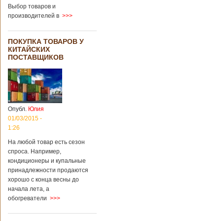
градусов. Бабушки
Выбор товаров и
и дедушки
производителей в
>>>
новорожденного
долгое время
судились
ПОКУПКА ТОВАРОВ У
Подробнее...
КИТАЙСКИХ
Опубликовано
ПОСТАВЩИКОВ
13/04/2018 - 21:25
В Китае на
кладбище
проводят
виртуальные
экскурсии в
загробный мир
Опубл.
Юлия
01/03/2015 -
1:26
На кладбище
Бабаошань в Китае
На любой товар есть сезон
в Пекине начали
спроса. Например,
использовать
кондиционеры и купальные
технологии
принадлежности продаются
виртуальной
хорошо с конца весны до
реальности с
начала лета, а
целью поддержать
обогреватели
>>>
близких и родных
усопших. Для этого
во время