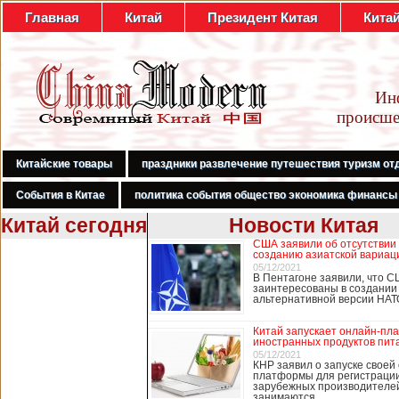
Главная
Китай
Президент Китая
Кита
Ин
происше
Китайские товары
праздники развлечение путешествия туризм от
События в Китае
политика события общество экономика финансы
Китай сегодня
Новости Китая
США заявили об отсутствии
В Гонконге
созданию азиатской вариац
бастуют
05/12/2021
В Пентагоне заявили, что С
медработники,
заинтересованы в создании
требуя закрыть
альтернативной версии НА
границу с
Китаем
Китай запускает онлайн-пл
иностранных продуктов пит
05/12/2021
КНР заявил о запуске своей
платформы для регистраци
В Гонконге сотни
зарубежных производителей
работников
занимаются …