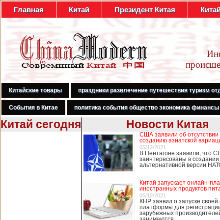
Главная
Китай
Президент Китая
Кита
Ин
происше
Китайские товары
праздники развлечение путешествия туризм от
События в Китае
политика события общество экономика финансы
Китай сегодня
Новости Китая
США заявили об отсутствии
В Гонконге
созданию азиатской вариац
бастуют
05/12/2021
В Пентагоне заявили, что С
медработники,
заинтересованы в создании
требуя закрыть
альтернативной версии НА
границу с
Китаем
Китай запускает онлайн-пл
иностранных продуктов пит
05/12/2021
КНР заявил о запуске своей
платформы для регистраци
В Гонконге сотни
зарубежных производителей
работников
занимаются …