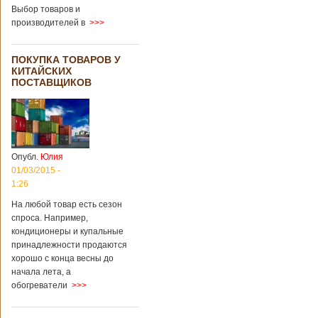
13/04/2018 - 21:25
В Китае на
Выбор товаров и
кладбище
производителей в
>>>
проводят
виртуальные
экскурсии в
ПОКУПКА ТОВАРОВ У
загробный мир
КИТАЙСКИХ
ПОСТАВЩИКОВ
На кладбище
Бабаошань в Китае
в Пекине начали
использовать
Опубл.
Юлия
технологии
01/03/2015 -
виртуальной
1:26
реальности с
целью поддержать
На любой товар есть сезон
близких и родных
спроса. Например,
усопших. Для этого
кондиционеры и купальные
во время
принадлежности продаются
проведения дня
открытых дверей
хорошо с конца весны до
публике был
начала лета, а
показан симулятор
обогреватели
>>>
смерти. По мнению
сотрудников
кладбища, такие