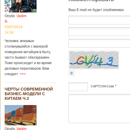
более 8
квадратных
Baш E-mail не будет опубликован
километров.
Опубл.
Vadim
Сообщается, что
N.
рудник состоит из
03/07/2014 -
функциональных
14:34
зон для
Подробнее...
Человек, впервые
Опубликовано
столкнувшийся с манерой
12/02/2019 - 10:40
Удивительные
поведения китайцев в быту,
для туристов
вещи в Китае
часто бывает обескуражен.
Тоже происходит и во время
деловых переговоров. Вам
следует
>>>
*
CAPTCHA Code
ЧЕРТЫ СОВРЕМЕННОЙ
Традиции и образ
БИЗНЕС-МОДЕЛИ С
жизни жителей
дсф
КИТАЕМ Ч.2
Китая существенно
отличаются от
европейского быта.
Мы собрали для
вас информацию о
вещах, которые
Опубл.
Vadim