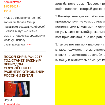
свидетельствуют
Administrator
хотя бы некоторые. Первое, к п
опубликованные
19/04/2017 -
данные, в прошлом
себе человека, который доскона
19:03
году размер
2.Китайцы никогда не работают н
импорта из Китая
Лидер в сфере электронной
Подробнее...
производители не «заморачива
торговли Alibaba Group
Опубликовано
постоянными клиентами, и если 
21/02/2019 - 22:30
Китай и Россия
призывает создать «цифровой
собираются
Шёлковый путь» с целью
не услышите от китайца сколько
разрабатывать
оказать поддержку среднему и
вам приемлемой, она все равно 
тяжелый
малому бизнесу
вертолет
3.Так же нет никаких шансов на
развивающихся
>>>
китаец подумает, что вы ругаете
в каких-то моментах расслабите
ПОСОЛ КНР В РФ: 2017
китайцу и окажетесь обманутым
ГОД СТАНЕТ ВАЖНЫМ
В ближайшее
ПЕРИОДОМ
время между
УГЛУБЛЁННОГО
Китаем и Россией
РАЗВИТИЯ ОТНОШЕНИЙ
планируется
РОССИИ И КИТАЯ
подписание
контракта на
разработку
тяжелого
вертолета. Такое
заявление сделала
Опубл.
директор по
Administrator