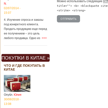
больше всего
Можно использовать следующие
HT
N.
удивляют туристов
title=""> <b> <blockquote cite
02/07/2014 -
в Поднебесной.
<strike> <strong>
Металлодетекторы
15:07
в метрополитене В
4. Изучение спроса и заказы
Пекине или
под конкретного клиента.
Шанхае терактов
не было, да и весь
Продать продукцию еще перед
Китай в этом
ее получением – это цель
отношении
любого продавца. Одно из
>>>
считается
благополучным
государством. Но в
метрополитене
ПОКУПКИ В КИТАЕ »
Шанхая или
Подробнее...
Опубликовано
ЧТО И ГДЕ ПОКУПАТЬ В
23/09/2018 - 13:07
В Китае
КИТАЕ
появился на
свет ребенок
через 4 года
после смерти
родителей
Опубл.
Юлия
30/08/2018 -
13:08
В Китае спустя 4