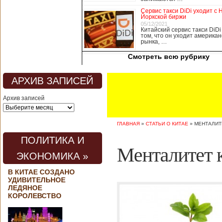
медицины, в том
Сервис такси DiDi уходит с 
числе медсестры и
Йоркской биржи
врачи, начали в
05/12/2021
Китайский сервис такси DiDi
понедельник
том, что он уходит американ
забастовку. По
рынка, …
информации от
Смотреть всю рубрику
местных СМИ,
медики требуют,
чтобы власти
АРХИВ ЗАПИСЕЙ
полностью
закрыли границу с
Архив записей
материковым
Китаем, что
предотвратит
ГЛАВНАЯ
»
СТАТЬИ О КИТАЕ
»
МЕНТАЛИТ
эпидемию
короонавируса в
ПОЛИТИКА И
регионе.
Менталитет 
Инициатором
ЭКОНОМИКА »
протеста стало
новое
В КИТАЕ СОЗДАНО
профсоюзное
УДИВИТЕЛЬНОЕ
объединение
ЛЕДЯНОЕ
медицинских
КОРОЛЕВСТВО
работников. По
мнению
активистов,