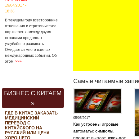
региональной
19/04/2017 -
политике и
18:38
международному
сотрудничеству
В текущем году всесторонние
государственной
отношения и стратегическое
корпорации
партнерство между двумя
«Ростех» Виктор
Кладов
странами продолжат
журналистам в
углублённо развивать.
ходе
Ожидается много важных
аэрокосмической
международных событий. Об
выставки Aero
этом
>>>
India-2019, которая
проходит в
Бангалоре в
Самые читаемые запис
Индии. Контракт
между Китаем и
Россией на
БИЗНЕС С КИТАЕМ
разработку,
Подробнее...
»
Опубликовано
21/02/2019 - 22:26
В Китае найден
ГДЕ В КИТАЕ ЗАКАЗАТЬ
древний
МЕДИЦИНСКИЙ
05/05/2017
крупный
ПЕРЕВОД С
Как устроены игровые
бирюзовый
КИТАЙСКОГО НА
автоматы: символы,
рудник
РУССКИЙ ИЛИ ЦЕНА
ХОРОШЕГО
процент выплат, джек-пот