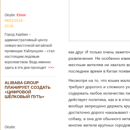
больницы Гонконга
Подробнее...
Опубликовано
04/02/2020 - 15:45
Третий год
Опубл.
Юлия
подряд Китай
08/01/2018 -
становится
23:26
самым
Город Харбин –
крупным
административный центр
торговым
северо-восточной китайской
партнером
провинции Хэйлунцзян – стал
Германии
как друг. И только очень зажит
настоящим ледовым
развлечения. Не особенно изме
Как
королевством. Ведь именно
свидетельствуют
местным жителям не хватало во
здесь в эти дни проходит
>>>
данные, которые
последнее время в Китае появи
были
обнародованы
Несмотря на то, что кошек мал
ALIBABA GROUP
Федеральным
требуют дорогого и сложного ух
ПЛАНИРУЕТ СОЗДАТЬ
статистическим
«ЦИФРОВОЙ
содержать любое количество пи
ведомством
ШЁЛКОВЫЙ ПУТЬ»
Германии, в 2018
действует политика, как и в от
году статус самого
вообще запрещено держать круп
крупного торгового
достаточно дорого наказывают 
партнера страны
остается за
собаку, а она для обычного ки
Китаем, причем это
многие жители крупных городов
Опубл.
уже третий год