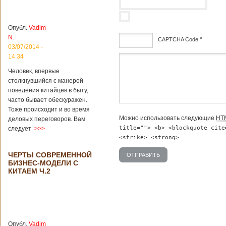
институт
археологии и
культурных
Опубл.
Vadim
реликвий. Площадь
N.
участка, на
*
CAPTCHA Code
котором добывали
03/07/2014 -
бирюзу, составляет
14:34
дсф
более 8
Человек, впервые
квадратных
столкнувшийся с манерой
километров.
Сообщается, что
поведения китайцев в быту,
рудник состоит из
часто бывает обескуражен.
функциональных
Тоже происходит и во время
зон для
Можно использовать следующие
HT
деловых переговоров. Вам
Подробнее...
title=""> <b> <blockquote cite
следует
>>>
Опубликовано
12/02/2019 - 10:40
Удивительные
<strike> <strong>
для туристов
ЧЕРТЫ СОВРЕМЕННОЙ
вещи в Китае
Традиции и
БИЗНЕС-МОДЕЛИ С
образ жизни
КИТАЕМ Ч.2
жителей Китая
существенно
отличаются от
европейского быта.
Мы собрали для
вас информацию о
Опубл.
Vadim