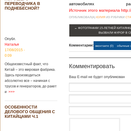
Опубликовано
ПЕРЕВОДЧИКА В
автомобилях
ра
21/02/2019 - 22:26
В Китае найден
ПОДНЕБЕСНОЙ?
древний
Источник этого материала http:
крупный
ОПУБЛИКОВАЛ(А)
ЮЛИЯ
ИЗ РУБРИКИ
СТА
бирюзовый
рудник
←
ФОТОГРАФИИ 15-ЛЕТНЕЙ КИТАЯНК
ВЫЗВАЛИ ФУРОР В С
Опубл.
Наталья
Комментарии:
вконтакте (0)
обычные (
Китайским
17/08/2015 -
археологам
0:09
удалось
обнаружить
Общеизвестный факт, что
Комментировать
крупнейший рудник
Китай – это мировая фабрика.
по добыче бирюзы
Здесь производиться
Baш E-mail не будет опубликован
на территории
абсолютно все – начиная с
Синьцзян-
трусов и генераторов, до ракет
Уйгурского
и
>>>
автономного
района, что на
северо-западе
ОСОБЕННОСТИ
Китая. Об этом
ДЕЛОВОГО ОБЩЕНИЯ С
сообщает
КИТАЙЦАМИ Ч.1
агентство Синьхуа,
ссылаясь на
Синьцзянский