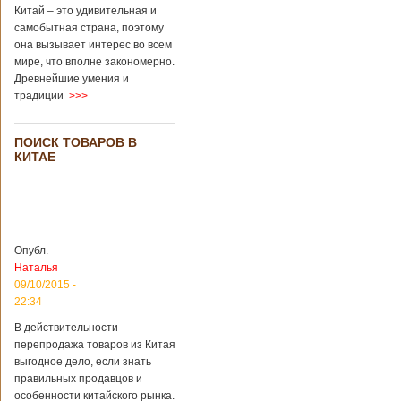
Перед смертью
Китай – это удивительная и
супруги
самобытная страна, поэтому
заморозили
она вызывает интерес во всем
несколько
мире, что вполне закономерно.
эмбрионов, так как
Древнейшие умения и
планировали
традиции
>>>
завести детей при
помощи
суррогатной
ПОИСК ТОВАРОВ В
матери. Эмбрионы
КИТАЕ
хранились в
клинике в жидком
азоте при
температуре -196
градусов. Бабушки
и дедушки
Опубл.
новорожденного
Наталья
долгое время
судились
09/10/2015 -
Подробнее...
22:34
Опубликовано
13/04/2018 - 21:25
В Китае на
В действительности
кладбище
перепродажа товаров из Китая
проводят
На кладбище
выгодное дело, если знать
виртуальные
Бабаошань в Китае
правильных продавцов и
экскурсии в
в Пекине начали
особенности китайского рынка.