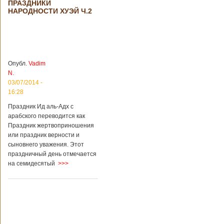
ПРАЗДНИКИ
происшествия
НАРОДНОСТИ ХУЭЙ Ч.2
Подробнее...
Опубликовано
28/03/2018 - 1:14
Билеты на
туристические
объекты в
Руководство
Китае могут
КНР
стать дешевле
рассматривает
Опубл.
Vadim
возможность
N.
снижения
03/07/2014 -
стоимости входных
16:28
билетов на
большую часть
Праздник Ид аль-Адх с
туристических
арабского переводится как
объектов Китая.
Праздник жертвоприношения
Пишет об этом
или праздник верности и
издание South
сыновнего уважения. Этот
China Morning Post.
праздничный день отмечается
Как сказано в
на семидесятый
>>>
сообщении,
решение снизить
размер оплаты –
это результат
недовольства
туристов. Также это
должно