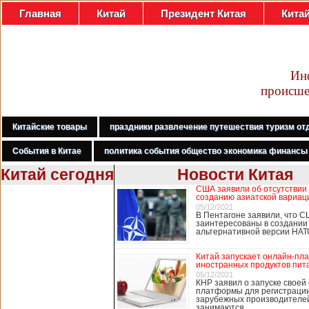
Главная
Китай
Президент Китая
Кита
Ин
происше
Китайские товары
праздники развлечение путешествия туризм от
События в Китае
политика события общество экономика финансы
Китай сегодня
Новости Китая
США заявили об отсутствии
В Гонконге
созданию азиатской вариац
бастуют
05/12/2021
В Пентагоне заявили, что С
медработники,
заинтересованы в создании
требуя закрыть
альтернативной версии НА
границу с
Китаем
Китай запускает онлайн-пл
иностранных продуктов пит
05/12/2021
КНР заявил о запуске своей
платформы для регистраци
В Гонконге сотни
зарубежных производителей
работников
занимаются …