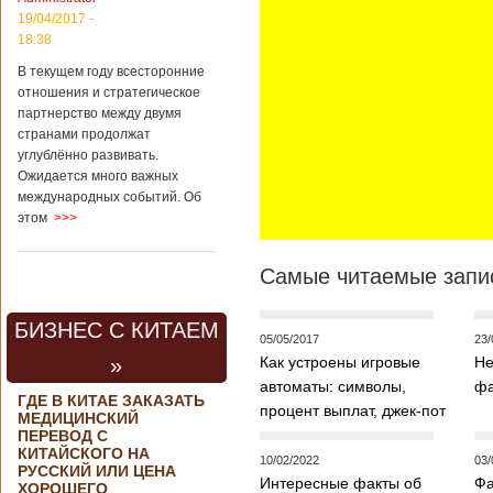
контракта на
19/04/2017 -
разработку
18:38
тяжелого
вертолета. Такое
В текущем году всесторонние
заявление сделала
отношения и стратегическое
директор по
партнерство между двумя
региональной
странами продолжат
политике и
углублённо развивать.
международному
Ожидается много важных
сотрудничеству
международных событий. Об
государственной
этом
>>>
корпорации
«Ростех» Виктор
Кладов
Самые читаемые запис
журналистам в
ходе
аэрокосмической
БИЗНЕС С КИТАЕМ
выставки Aero
05/05/2017
23/
India-2019, которая
»
Как устроены игровые
Не
проходит в
автоматы: символы,
фа
Бангалоре в
ГДЕ В КИТАЕ ЗАКАЗАТЬ
Индии. Контракт
процент выплат, джек-пот
МЕДИЦИНСКИЙ
между Китаем и
ПЕРЕВОД С
Россией на
КИТАЙСКОГО НА
10/02/2022
03/
разработку,
РУССКИЙ ИЛИ ЦЕНА
Подробнее...
Интересные факты об
Фа
ХОРОШЕГО