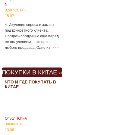
вещах, которые
N.
больше всего
02/07/2014 -
удивляют туристов
в Поднебесной.
15:07
Металлодетекторы
4. Изучение спроса и заказы
в метрополитене В
под конкретного клиента.
Пекине или
Шанхае терактов
Продать продукцию еще перед
не было, да и весь
ее получением – это цель
Китай в этом
любого продавца. Одно из
>>>
отношении
считается
благополучным
государством. Но в
ПОКУПКИ В КИТАЕ »
метрополитене
Шанхая или
ЧТО И ГДЕ ПОКУПАТЬ В
Подробнее...
КИТАЕ
Опубликовано
23/09/2018 - 13:07
В Китае
появился на
свет ребенок
В Китае спустя 4
через 4 года
года после смерти
после смерти
родителей на свет
родителей
появился их
Опубл.
Юлия
ребенок. Выносила
30/08/2018 -
малыша
13:08
суррогатная мать.