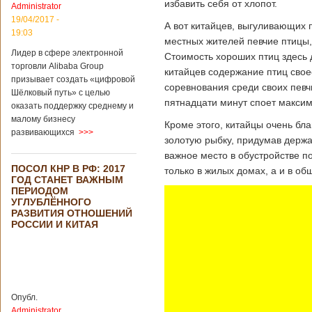
избавить себя от хлопот.
Administrator
подряд. Объем
торговли между
19/04/2017 -
А вот китайцев, выгуливающих 
Германией и
19:03
местных жителей певчие птицы,
Китаем достиг
Лидер в сфере электронной
199,3 миллиарда
Стоимость хороших птиц здесь 
евро. Как
торговли Alibaba Group
китайцев содержание птиц свое
свидетельствуют
призывает создать «цифровой
соревнования среди своих певч
опубликованные
Шёлковый путь» с целью
данные, в прошлом
пятнадцати минут споет макси
оказать поддержку среднему и
году размер
малому бизнесу
Кроме этого, китайцы очень бл
импорта из Китая
развивающихся
>>>
Подробнее...
золотую рыбку, придумав держа
Опубликовано
важное место в обустройстве п
21/02/2019 - 22:30
Китай и Россия
ПОСОЛ КНР В РФ: 2017
собираются
только в жилых домах, а и в о
ГОД СТАНЕТ ВАЖНЫМ
разрабатывать
ПЕРИОДОМ
тяжелый
УГЛУБЛЁННОГО
вертолет
РАЗВИТИЯ ОТНОШЕНИЙ
РОССИИ И КИТАЯ
В ближайшее
время между
Китаем и Россией
планируется
Опубл.
подписание
Administrator