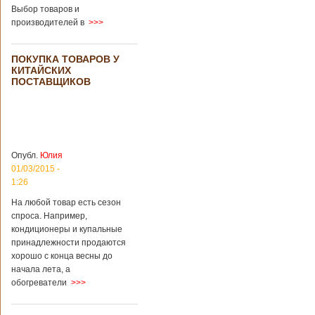
загробный мир
использовать
Выбор товаров и
технологии
производителей в
>>>
виртуальной
реальности с
целью поддержать
ПОКУПКА ТОВАРОВ У
близких и родных
КИТАЙСКИХ
усопших. Для этого
ПОСТАВЩИКОВ
во время
проведения дня
открытых дверей
публике был
показан симулятор
смерти. По мнению
Опубл.
Юлия
сотрудников
01/03/2015 -
кладбища, такие
переживания
1:26
помогут ценить
На любой товар есть сезон
больше жизнь.
спроса. Например,
Большинство
кондиционеры и купальные
посетителей
кладбища считают
принадлежности продаются
такую идею
хорошо с конца весны до
странной,
начала лета, а
Подробнее...
обогреватели
>>>
Опубликовано
11/04/2018 - 21:48
Из-за взрыва на
заводе в Китае