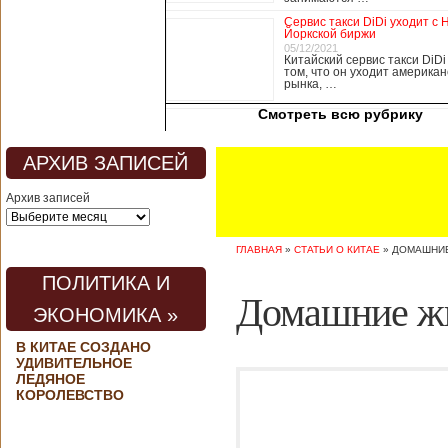
медицины, в том
Сервис такси DiDi уходит с 
числе медсестры и
Йоркской биржи
врачи, начали в
05/12/2021
Китайский сервис такси DiDi
понедельник
том, что он уходит американ
забастовку. По
рынка, …
информации от
Смотреть всю рубрику
местных СМИ,
медики требуют,
чтобы власти
АРХИВ ЗАПИСЕЙ
полностью
закрыли границу с
Архив записей
материковым
Китаем, что
предотвратит
ГЛАВНАЯ
»
СТАТЬИ О КИТАЕ
»
ДОМАШНИЕ
эпидемию
короонавируса в
ПОЛИТИКА И
регионе.
Домашние жи
Инициатором
ЭКОНОМИКА »
протеста стало
новое
В КИТАЕ СОЗДАНО
профсоюзное
УДИВИТЕЛЬНОЕ
объединение
ЛЕДЯНОЕ
медицинских
КОРОЛЕВСТВО
работников. По
мнению
активистов,