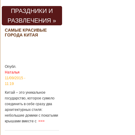
погибли люди
В Китае на
территории города
ПРАЗДНИКИ И
Цзаочжун в
РАЗВЛЕЧЕНИЯ »
восточной
провинции
Шаньдун на
САМЫЕ КРАСИВЫЕ
ГОРОДА КИТАЯ
предприятии
произошла
трагедия. Как
пишет ТАСС,
ссылаясь на
информационное
агентство Синьхуа,
Опубл.
происходило все в
Наталья
одном из цехов
11/09/2015 -
предприятия, во
11:19
время проведения
там сварочных
Китай – это уникальное
работ. По
государство, которое сумело
предварительной
соединить в себе сразу два
информации,
архитектурных стиля:
травмы получили
небольшие домики с покатыми
четыре человека,
крышами вместе с
>>>
погибли шесть
человек.
Обстоятельства