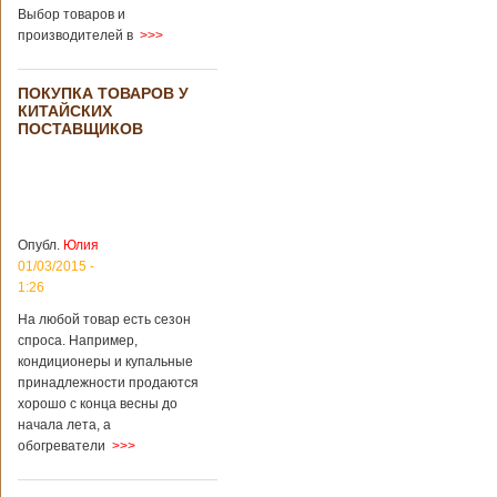
загробный мир
использовать
Выбор товаров и
технологии
производителей в
>>>
виртуальной
реальности с
целью поддержать
ПОКУПКА ТОВАРОВ У
близких и родных
КИТАЙСКИХ
усопших. Для этого
ПОСТАВЩИКОВ
во время
проведения дня
открытых дверей
публике был
показан симулятор
смерти. По мнению
Опубл.
Юлия
сотрудников
01/03/2015 -
кладбища, такие
переживания
1:26
помогут ценить
На любой товар есть сезон
больше жизнь.
спроса. Например,
Большинство
кондиционеры и купальные
посетителей
кладбища считают
принадлежности продаются
такую идею
хорошо с конца весны до
странной,
начала лета, а
Подробнее...
обогреватели
>>>
Опубликовано
11/04/2018 - 21:48
Из-за взрыва на
заводе в Китае