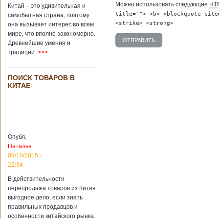
Можно использовать следующие
HT
Перед смертью
Китай – это удивительная и
супруги
title=""> <b> <blockquote cite
самобытная страна, поэтому
заморозили
<strike> <strong>
она вызывает интерес во всем
несколько
мире, что вполне закономерно.
эмбрионов, так как
Древнейшие умения и
планировали
традиции
>>>
завести детей при
помощи
суррогатной
ПОИСК ТОВАРОВ В
матери. Эмбрионы
КИТАЕ
хранились в
клинике в жидком
азоте при
температуре -196
градусов. Бабушки
и дедушки
Опубл.
новорожденного
Наталья
долгое время
судились
09/10/2015 -
Подробнее...
22:34
Опубликовано
13/04/2018 - 21:25
В Китае на
В действительности
кладбище
перепродажа товаров из Китая
проводят
На кладбище
выгодное дело, если знать
виртуальные
Бабаошань в Китае
правильных продавцов и
экскурсии в
в Пекине начали
особенности китайского рынка.