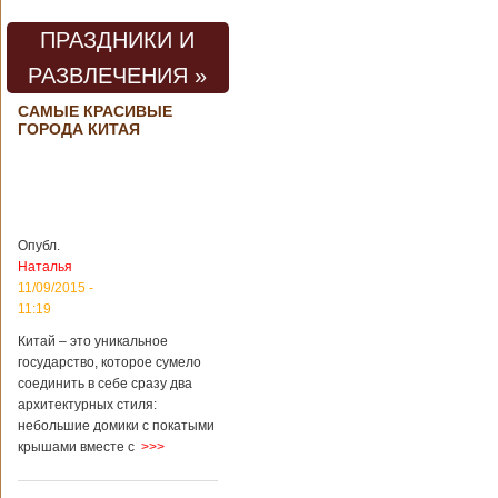
погибли люди
В Китае на
территории города
ПРАЗДНИКИ И
Цзаочжун в
РАЗВЛЕЧЕНИЯ »
восточной
провинции
Шаньдун на
САМЫЕ КРАСИВЫЕ
ГОРОДА КИТАЯ
предприятии
произошла
трагедия. Как
пишет ТАСС,
ссылаясь на
информационное
агентство Синьхуа,
Опубл.
происходило все в
Наталья
одном из цехов
11/09/2015 -
предприятия, во
11:19
время проведения
там сварочных
Китай – это уникальное
работ. По
государство, которое сумело
предварительной
соединить в себе сразу два
информации,
архитектурных стиля:
травмы получили
небольшие домики с покатыми
четыре человека,
крышами вместе с
>>>
погибли шесть
человек.
Обстоятельства