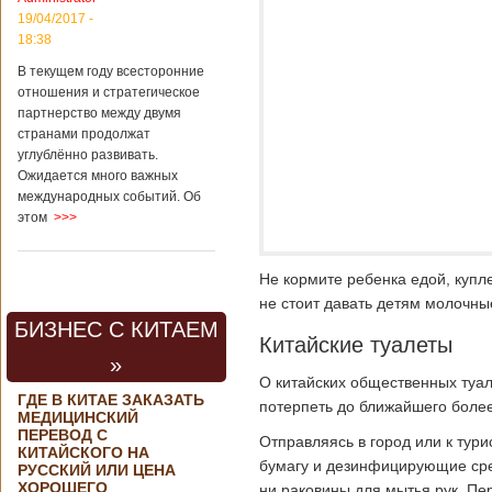
контракта на
19/04/2017 -
разработку
18:38
тяжелого
вертолета. Такое
В текущем году всесторонние
заявление сделала
отношения и стратегическое
директор по
партнерство между двумя
региональной
странами продолжат
политике и
углублённо развивать.
международному
Ожидается много важных
сотрудничеству
международных событий. Об
государственной
этом
>>>
корпорации
«Ростех» Виктор
Кладов
журналистам в
Не кормите ребенка едой, купл
ходе
не стоит давать детям молочные
аэрокосмической
БИЗНЕС С КИТАЕМ
выставки Aero
Китайские туалеты
India-2019, которая
»
проходит в
О китайских общественных туал
Бангалоре в
ГДЕ В КИТАЕ ЗАКАЗАТЬ
Индии. Контракт
потерпеть до ближайшего более
МЕДИЦИНСКИЙ
между Китаем и
ПЕРЕВОД С
Отправляясь в город или к тур
Россией на
КИТАЙСКОГО НА
разработку,
бумагу и дезинфицирующие сред
РУССКИЙ ИЛИ ЦЕНА
Подробнее...
ХОРОШЕГО
ни раковины для мытья рук. Пер