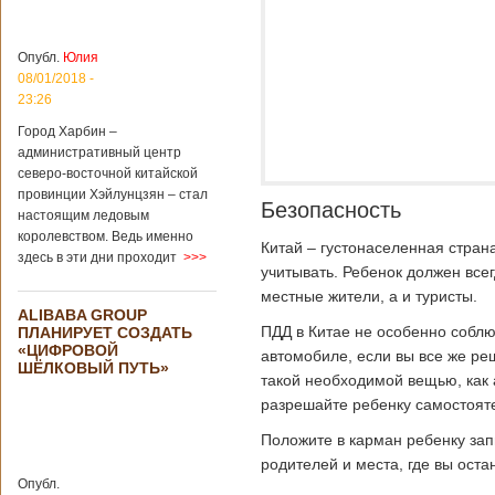
больницы Гонконга
Подробнее...
Опубликовано
04/02/2020 - 15:45
Третий год
Опубл.
Юлия
подряд Китай
08/01/2018 -
становится
23:26
самым
Город Харбин –
крупным
административный центр
торговым
северо-восточной китайской
партнером
провинции Хэйлунцзян – стал
Германии
Безопасность
настоящим ледовым
Как
королевством. Ведь именно
свидетельствуют
Китай – густонаселенная стран
здесь в эти дни проходит
>>>
данные, которые
учитывать. Ребенок должен всегд
были
местные жители, а и туристы.
обнародованы
ALIBABA GROUP
Федеральным
ПДД в Китае не особенно собл
ПЛАНИРУЕТ СОЗДАТЬ
статистическим
«ЦИФРОВОЙ
автомобиле, если вы все же реш
ведомством
ШЁЛКОВЫЙ ПУТЬ»
Германии, в 2018
такой необходимой вещью, как 
году статус самого
разрешайте ребенку самостояте
крупного торгового
партнера страны
Положите в карман ребенку зап
остается за
родителей и места, где вы оста
Китаем, причем это
Опубл.
уже третий год