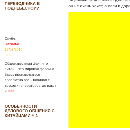
Опубликовано
ПЕРЕВОДЧИКА В
21/02/2019 - 22:26
В Китае найден
он не очень хочет, а если в до
ПОДНЕБЕСНОЙ?
древний
крупный
бирюзовый
рудник
Опубл.
Наталья
Китайским
17/08/2015 -
археологам
0:09
удалось
обнаружить
Общеизвестный факт, что
крупнейший рудник
Китай – это мировая фабрика.
по добыче бирюзы
Здесь производиться
на территории
абсолютно все – начиная с
Синьцзян-
трусов и генераторов, до ракет
Уйгурского
и
>>>
автономного
района, что на
северо-западе
ОСОБЕННОСТИ
Китая. Об этом
ДЕЛОВОГО ОБЩЕНИЯ С
сообщает
КИТАЙЦАМИ Ч.1
агентство Синьхуа,
ссылаясь на
Синьцзянский