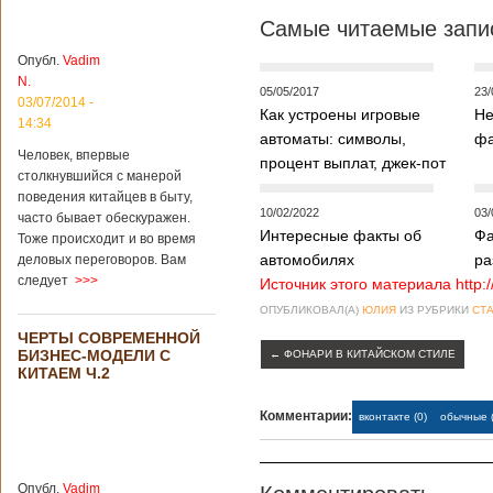
институт
Самые читаемые запис
археологии и
культурных
Опубл.
Vadim
реликвий. Площадь
N.
участка, на
05/05/2017
23/
котором добывали
03/07/2014 -
Как устроены игровые
Не
бирюзу, составляет
14:34
автоматы: символы,
фа
более 8
Человек, впервые
квадратных
процент выплат, джек-пот
столкнувшийся с манерой
километров.
Сообщается, что
поведения китайцев в быту,
10/02/2022
03/
рудник состоит из
часто бывает обескуражен.
функциональных
Интересные факты об
Фа
Тоже происходит и во время
зон для
автомобилях
ра
деловых переговоров. Вам
Подробнее...
следует
>>>
Источник этого материала http:
Опубликовано
12/02/2019 - 10:40
Удивительные
ОПУБЛИКОВАЛ(А)
ЮЛИЯ
ИЗ РУБРИКИ
СТА
для туристов
ЧЕРТЫ СОВРЕМЕННОЙ
вещи в Китае
Традиции и
БИЗНЕС-МОДЕЛИ С
←
ФОНАРИ В КИТАЙСКОМ СТИЛЕ
образ жизни
КИТАЕМ Ч.2
жителей Китая
существенно
Комментарии:
вконтакте (0)
обычные (
отличаются от
европейского быта.
Мы собрали для
вас информацию о
Опубл.
Vadim