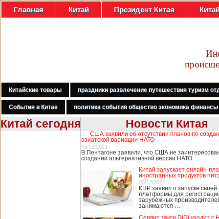
Главная
Китай
Президент Китая
Кита
Ин
происше
Китайские товары
праздники развлечение путешествия туризм от
События в Китае
политика события общество экономика финансы
Китай сегодня
Новости Китая
США заявили об отсутствии планов по созда
В Гонконге
азиатской вариации НАТО
бастуют
05/12/2021
В Пентагоне заявили, что США не заинтересова
медработники,
создании альтернативной версии НАТО …
требуя закрыть
Китай запускает онлайн-пл
границу с
иностранных продуктов пит
Китаем
05/12/2021
КНР заявил о запуске своей
платформы для регистраци
зарубежных производителей
занимаются …
В Гонконге сотни
работников
Сервис такси DiDi уходит с 