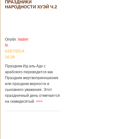
ПРАЗДНИКИ
происшествия
НАРОДНОСТИ ХУЭЙ Ч.2
Подробнее...
Опубликовано
28/03/2018 - 1:14
Билеты на
туристические
объекты в
Руководство
Китае могут
КНР
стать дешевле
рассматривает
Опубл.
Vadim
возможность
N.
снижения
03/07/2014 -
стоимости входных
16:28
билетов на
большую часть
Праздник Ид аль-Адх с
туристических
арабского переводится как
объектов Китая.
Праздник жертвоприношения
Пишет об этом
или праздник верности и
издание South
сыновнего уважения. Этот
China Morning Post.
праздничный день отмечается
Как сказано в
на семидесятый
>>>
сообщении,
решение снизить
размер оплаты –
это результат
недовольства
туристов. Также это
должно