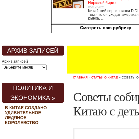
Йоркской биржи
медицины, в том
05/12/2021
числе медсестры и
Китайский сервис такси DiDi
том, что он уходит американ
врачи, начали в
рынка, …
понедельник
забастовку. По
Смотреть всю рубрику
информации от
местных СМИ,
медики требуют,
чтобы власти
АРХИВ ЗАПИСЕЙ
полностью
закрыли границу с
Архив записей
материковым
Китаем, что
предотвратит
ГЛАВНАЯ
»
СТАТЬИ О КИТАЕ
»
СОВЕТЫ С
эпидемию
короонавируса в
ПОЛИТИКА И
регионе.
Советы соби
Инициатором
ЭКОНОМИКА »
протеста стало
новое
Китаю с дет
В КИТАЕ СОЗДАНО
профсоюзное
УДИВИТЕЛЬНОЕ
объединение
ЛЕДЯНОЕ
медицинских
КОРОЛЕВСТВО
работников. По
мнению
активистов,