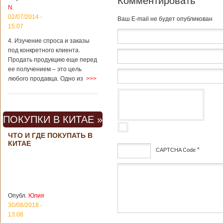
Комментировать
вещах, которые
N.
больше всего
02/07/2014 -
удивляют туристов
Baш E-mail не будет опубликован
в Поднебесной.
15:07
Металлодетекторы
4. Изучение спроса и заказы
в метрополитене В
под конкретного клиента.
Пекине или
Шанхае терактов
Продать продукцию еще перед
не было, да и весь
ее получением – это цель
Китай в этом
любого продавца. Одно из
>>>
отношении
считается
благополучным
государством. Но в
ПОКУПКИ В КИТАЕ »
метрополитене
Шанхая или
ЧТО И ГДЕ ПОКУПАТЬ В
Подробнее...
КИТАЕ
Опубликовано
23/09/2018 - 13:07
В Китае
*
CAPTCHA Code
появился на
свет ребенок
В Китае спустя 4
дсф
через 4 года
года после смерти
после смерти
родителей на свет
родителей
появился их
Опубл.
Юлия
ребенок. Выносила
30/08/2018 -
малыша
13:08
суррогатная мать.