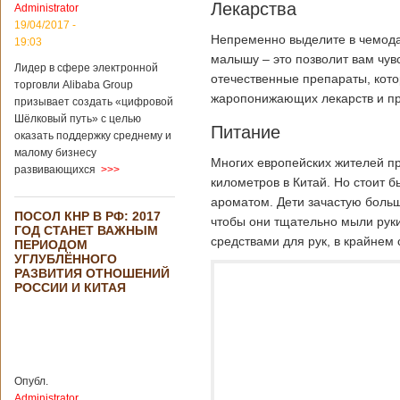
Лекарства
Administrator
подряд. Объем
торговли между
19/04/2017 -
Непременно выделите в чемода
Германией и
19:03
Китаем достиг
малышу – это позволит вам чувс
Лидер в сфере электронной
199,3 миллиарда
отечественные препараты, кот
евро. Как
торговли Alibaba Group
жаропонижающих лекарств и пр
свидетельствуют
призывает создать «цифровой
опубликованные
Шёлковый путь» с целью
Питание
данные, в прошлом
оказать поддержку среднему и
году размер
малому бизнесу
импорта из Китая
Многих европейских жителей при
развивающихся
>>>
Подробнее...
километров в Китай. Но стоит б
Опубликовано
21/02/2019 - 22:30
Китай и Россия
ароматом. Дети зачастую больш
ПОСОЛ КНР В РФ: 2017
собираются
чтобы они тщательно мыли рук
ГОД СТАНЕТ ВАЖНЫМ
разрабатывать
средствами для рук, в крайнем 
ПЕРИОДОМ
тяжелый
УГЛУБЛЁННОГО
вертолет
РАЗВИТИЯ ОТНОШЕНИЙ
РОССИИ И КИТАЯ
В ближайшее
время между
Китаем и Россией
планируется
Опубл.
подписание
Administrator