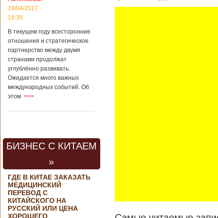
контракта на
19/04/2017 -
разработку
18:38
тяжелого
вертолета. Такое
В текущем году всесторонние
заявление сделала
отношения и стратегическое
директор по
партнерство между двумя
региональной
странами продолжат
политике и
углублённо развивать.
международному
Ожидается много важных
сотрудничеству
международных событий. Об
государственной
этом
>>>
корпорации
«Ростех» Виктор
Кладов
журналистам в
ходе
аэрокосмической
БИЗНЕС С КИТАЕМ
выставки Aero
India-2019, которая
»
проходит в
Бангалоре в
ГДЕ В КИТАЕ ЗАКАЗАТЬ
Индии. Контракт
МЕДИЦИНСКИЙ
между Китаем и
ПЕРЕВОД С
Россией на
КИТАЙСКОГО НА
разработку,
РУССКИЙ ИЛИ ЦЕНА
Подробнее...
ХОРОШЕГО
Самые читаемые запис