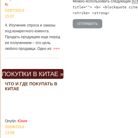
вещах, которые
Можно использовать следующие
HT
N.
больше всего
title=""> <b> <blockquote cite
02/07/2014 -
удивляют туристов
<strike> <strong>
в Поднебесной.
15:07
Металлодетекторы
4. Изучение спроса и заказы
в метрополитене В
под конкретного клиента.
Пекине или
Шанхае терактов
Продать продукцию еще перед
не было, да и весь
ее получением – это цель
Китай в этом
любого продавца. Одно из
>>>
отношении
считается
благополучным
государством. Но в
ПОКУПКИ В КИТАЕ »
метрополитене
Шанхая или
ЧТО И ГДЕ ПОКУПАТЬ В
Подробнее...
КИТАЕ
Опубликовано
23/09/2018 - 13:07
В Китае
появился на
свет ребенок
В Китае спустя 4
через 4 года
года после смерти
после смерти
родителей на свет
родителей
появился их
Опубл.
Юлия
ребенок. Выносила
30/08/2018 -
малыша
13:08
суррогатная мать.