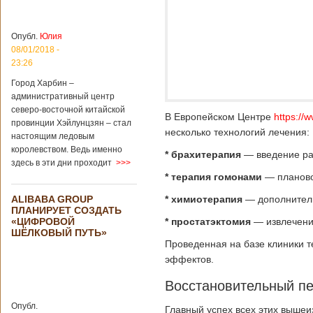
больницы Гонконга
Подробнее...
Опубликовано
04/02/2020 - 15:45
Третий год
Опубл.
Юлия
подряд Китай
08/01/2018 -
становится
23:26
самым
Город Харбин –
крупным
административный центр
торговым
северо-восточной китайской
партнером
В Европейском Центре
https://
провинции Хэйлунцзян – стал
Германии
несколько технологий лечения:
настоящим ледовым
Как
королевством. Ведь именно
свидетельствуют
* брахитерапия
― введение ра
здесь в эти дни проходит
>>>
данные, которые
* терапия гомонами
― планово
были
обнародованы
ALIBABA GROUP
* химиотерапия
― дополнитель
Федеральным
ПЛАНИРУЕТ СОЗДАТЬ
статистическим
«ЦИФРОВОЙ
* простатэктомия
― извлечение
ведомством
ШЁЛКОВЫЙ ПУТЬ»
Германии, в 2018
Проведенная на базе клиники т
году статус самого
эффектов.
крупного торгового
партнера страны
Восстановительный п
остается за
Китаем, причем это
Опубл.
уже третий год
Главный успех всех этих выше