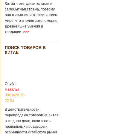
Перед смертью
Китай – это удивительная и
супруги
самобытная страна, поэтому
заморозили
она вызывает интерес во всем
несколько
мире, что вполне закономерно.
эмбрионов, так как
Древнейшие умения и
планировали
традиции
>>>
завести детей при
помощи
суррогатной
ПОИСК ТОВАРОВ В
матери. Эмбрионы
КИТАЕ
хранились в
клинике в жидком
азоте при
температуре -196
градусов. Бабушки
и дедушки
Опубл.
новорожденного
Наталья
долгое время
судились
09/10/2015 -
Подробнее...
22:34
Опубликовано
13/04/2018 - 21:25
В Китае на
В действительности
кладбище
перепродажа товаров из Китая
проводят
На кладбище
выгодное дело, если знать
виртуальные
Бабаошань в Китае
правильных продавцов и
экскурсии в
в Пекине начали
особенности китайского рынка.