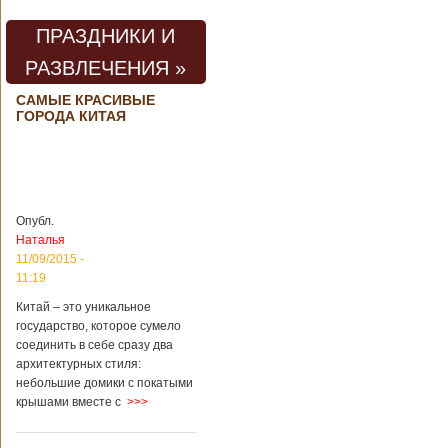
погибли люди
В Китае на
территории города
ПРАЗДНИКИ И
Цзаочжун в
РАЗВЛЕЧЕНИЯ »
восточной
провинции
Шаньдун на
САМЫЕ КРАСИВЫЕ
ГОРОДА КИТАЯ
предприятии
произошла
трагедия. Как
пишет ТАСС,
ссылаясь на
информационное
агентство Синьхуа,
Опубл.
происходило все в
Наталья
одном из цехов
11/09/2015 -
предприятия, во
11:19
время проведения
там сварочных
Китай – это уникальное
работ. По
государство, которое сумело
предварительной
соединить в себе сразу два
информации,
архитектурных стиля:
травмы получили
небольшие домики с покатыми
четыре человека,
крышами вместе с
>>>
погибли шесть
человек.
Обстоятельства