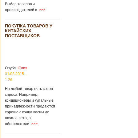
загробный мир
использовать
Выбор товаров и
технологии
производителей в
>>>
виртуальной
реальности с
целью поддержать
ПОКУПКА ТОВАРОВ У
близких и родных
КИТАЙСКИХ
усопших. Для этого
ПОСТАВЩИКОВ
во время
проведения дня
открытых дверей
публике был
показан симулятор
смерти. По мнению
Опубл.
Юлия
сотрудников
01/03/2015 -
кладбища, такие
переживания
1:26
помогут ценить
На любой товар есть сезон
больше жизнь.
спроса. Например,
Большинство
кондиционеры и купальные
посетителей
кладбища считают
принадлежности продаются
такую идею
хорошо с конца весны до
странной,
начала лета, а
Подробнее...
обогреватели
>>>
Опубликовано
11/04/2018 - 21:48
Из-за взрыва на
заводе в Китае