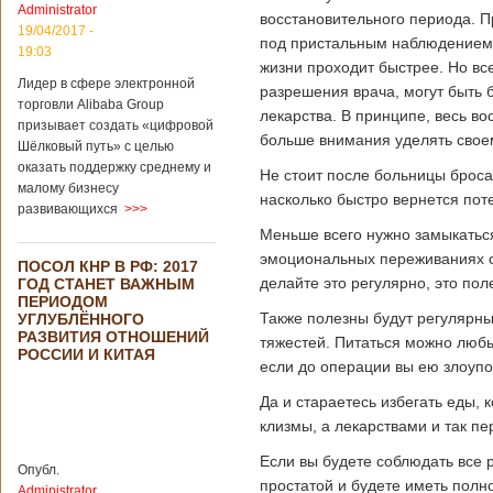
Administrator
подряд. Объем
восстановительного периода. П
торговли между
19/04/2017 -
под пристальным наблюдением 
Германией и
19:03
жизни проходит быстрее. Но вс
Китаем достиг
Лидер в сфере электронной
199,3 миллиарда
разрешения врача, могут быть
евро. Как
торговли Alibaba Group
лекарства. В принципе, весь в
свидетельствуют
призывает создать «цифровой
больше внимания уделять свое
опубликованные
Шёлковый путь» с целью
данные, в прошлом
оказать поддержку среднему и
Не стоит после больницы бросат
году размер
малому бизнесу
импорта из Китая
насколько быстро вернется пот
развивающихся
>>>
Подробнее...
Опубликовано
Меньше всего нужно замыкаться
21/02/2019 - 22:30
Китай и Россия
эмоциональных переживаниях с
ПОСОЛ КНР В РФ: 2017
собираются
делайте это регулярно, это пол
ГОД СТАНЕТ ВАЖНЫМ
разрабатывать
ПЕРИОДОМ
тяжелый
Также полезны будут регулярны
УГЛУБЛЁННОГО
вертолет
РАЗВИТИЯ ОТНОШЕНИЙ
тяжестей. Питаться можно любы
РОССИИ И КИТАЯ
если до операции вы ею злоупо
Да и стараетесь избегать еды,
В ближайшее
клизмы, а лекарствами и так п
время между
Китаем и Россией
Если вы будете соблюдать все 
планируется
Опубл.
простатой и будете иметь пол
подписание
Administrator