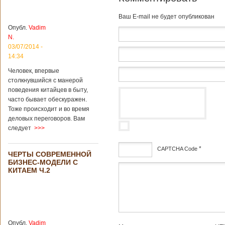
институт
археологии и
Baш E-mail не будет опубликован
культурных
Опубл.
Vadim
реликвий. Площадь
N.
участка, на
котором добывали
03/07/2014 -
бирюзу, составляет
14:34
более 8
Человек, впервые
квадратных
столкнувшийся с манерой
километров.
Сообщается, что
поведения китайцев в быту,
рудник состоит из
часто бывает обескуражен.
функциональных
Тоже происходит и во время
зон для
деловых переговоров. Вам
Подробнее...
следует
>>>
Опубликовано
12/02/2019 - 10:40
Удивительные
для туристов
*
CAPTCHA Code
ЧЕРТЫ СОВРЕМЕННОЙ
вещи в Китае
Традиции и
БИЗНЕС-МОДЕЛИ С
образ жизни
дсф
КИТАЕМ Ч.2
жителей Китая
существенно
отличаются от
европейского быта.
Мы собрали для
вас информацию о
Опубл.
Vadim