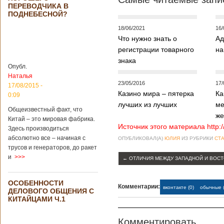
Опубликовано
ПЕРЕВОДЧИКА В
21/02/2019 - 22:26
В Китае найден
ПОДНЕБЕСНОЙ?
древний
крупный
18/06/2021
16/
бирюзовый
Что нужно знать о
Ад
рудник
регистрации товарного
на
знака
Опубл.
Наталья
Китайским
23/05/2016
17/
17/08/2015 -
археологам
Казино мира – пятерка
Ка
0:09
удалось
лучших из лучших
ме
обнаружить
Общеизвестный факт, что
же
крупнейший рудник
Китай – это мировая фабрика.
по добыче бирюзы
Источник этого материала http:
Здесь производиться
на территории
абсолютно все – начиная с
ОПУБЛИКОВАЛ(А)
ЮЛИЯ
ИЗ РУБРИКИ
СТА
Синьцзян-
трусов и генераторов, до ракет
Уйгурского
и
>>>
←
ОТЛИЧИЯ МЕЖДУ ЗАПАДНОЙ И ВОС
автономного
района, что на
северо-западе
ОСОБЕННОСТИ
Китая. Об этом
Комментарии:
вконтакте (0)
обычные (
ДЕЛОВОГО ОБЩЕНИЯ С
сообщает
КИТАЙЦАМИ Ч.1
агентство Синьхуа,
ссылаясь на
Синьцзянский
Комментировать