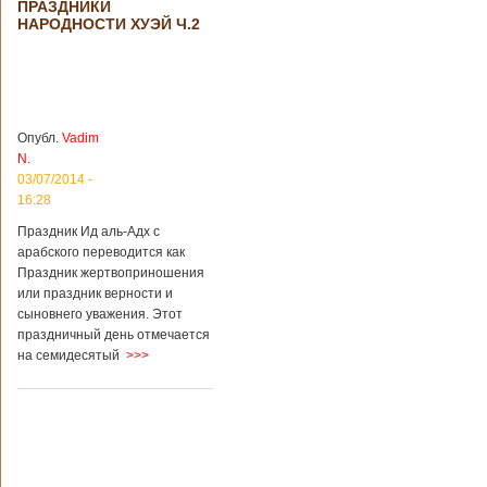
ПРАЗДНИКИ
происшествия
НАРОДНОСТИ ХУЭЙ Ч.2
Подробнее...
Опубликовано
28/03/2018 - 1:14
Билеты на
туристические
объекты в
Руководство
Китае могут
КНР
стать дешевле
рассматривает
Опубл.
Vadim
возможность
N.
снижения
03/07/2014 -
стоимости входных
16:28
билетов на
большую часть
Праздник Ид аль-Адх с
туристических
арабского переводится как
объектов Китая.
Праздник жертвоприношения
Пишет об этом
или праздник верности и
издание South
сыновнего уважения. Этот
China Morning Post.
праздничный день отмечается
Как сказано в
на семидесятый
>>>
сообщении,
решение снизить
размер оплаты –
это результат
недовольства
туристов. Также это
должно