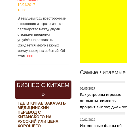
контракта на
19/04/2017 -
разработку
18:38
тяжелого
вертолета. Такое
В текущем году всесторонние
заявление сделала
отношения и стратегическое
директор по
партнерство между двумя
региональной
странами продолжат
политике и
углублённо развивать.
международному
Ожидается много важных
сотрудничеству
международных событий. Об
государственной
этом
>>>
корпорации
«Ростех» Виктор
Кладов
журналистам в
Самые читаемые 
ходе
аэрокосмической
БИЗНЕС С КИТАЕМ
выставки Aero
05/05/2017
India-2019, которая
»
Как устроены игровые
проходит в
Бангалоре в
автоматы: символы,
ГДЕ В КИТАЕ ЗАКАЗАТЬ
Индии. Контракт
процент выплат, джек-по
МЕДИЦИНСКИЙ
между Китаем и
ПЕРЕВОД С
Россией на
КИТАЙСКОГО НА
разработку,
10/02/2022
РУССКИЙ ИЛИ ЦЕНА
Подробнее...
Интересные факты об
ХОРОШЕГО