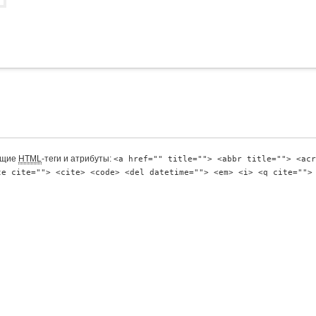
ющие
HTML
-теги и атрибуты:
<a href="" title=""> <abbr title=""> <acr
te cite=""> <cite> <code> <del datetime=""> <em> <i> <q cite="">