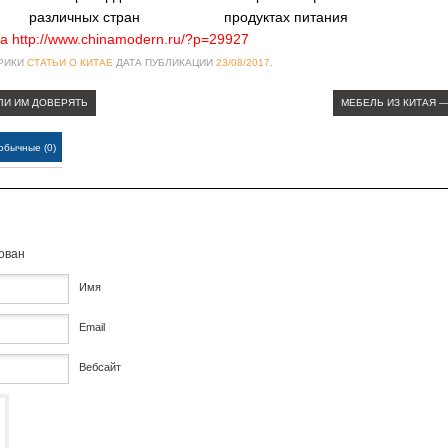
различных стран
продуктах питания
а http://www.chinamodern.ru/?p=29927
БРИКИ
СТАТЬИ О КИТАЕ
ДАТА ПУБЛИКАЦИИ
23/08/2017
.
ЛИ ИМ ДОВЕРЯТЬ
МЕБЕЛЬ ИЗ КИТАЯ 
обычные (0)
кован
Имя
Email
Вебсайт