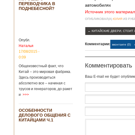
Опубликовано
ПЕРЕВОДЧИКА В
21/02/2019 - 22:26
В Китае найден
автомобилях
ПОДНЕБЕСНОЙ?
древний
Источник этого материал
крупный
Китайским
ОПУБЛИКОВАЛ(А)
ЮЛИЯ
ИЗ РУ
бирюзовый
археологам
рудник
удалось
←
КИТАЙСКИЕ ДВЕРИ, СТОИТ 
обнаружить
крупнейший рудник
Опубл.
по добыче бирюзы
Комментарии:
вконтакте (0)
Наталья
на территории
17/08/2015 -
Синьцзян-
0:09
Уйгурского
автономного
Комментировать
Общеизвестный факт, что
района, что на
Китай – это мировая фабрика.
северо-западе
Baш E-mail не будет опубли
Здесь производиться
Китая. Об этом
абсолютно все – начиная с
сообщает
агентство Синьхуа,
трусов и генераторов, до ракет
ссылаясь на
и
>>>
Синьцзянский
институт
археологии и
ОСОБЕННОСТИ
культурных
ДЕЛОВОГО ОБЩЕНИЯ С
реликвий. Площадь
КИТАЙЦАМИ Ч.1
участка, на
котором добывали
бирюзу, составляет