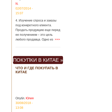
Шанхае терактов
N.
не было, да и весь
02/07/2014 -
Китай в этом
15:07
отношении
считается
4. Изучение спроса и заказы
благополучным
под конкретного клиента.
государством. Но в
Продать продукцию еще перед
метрополитене
ее получением – это цель
Шанхая или
любого продавца. Одно из
>>>
Подробнее...
Опубликовано
23/09/2018 - 13:07
В Китае
появился на
свет ребенок
В Китае спустя 4
ПОКУПКИ В КИТАЕ »
через 4 года
года после смерти
после смерти
родителей на свет
ЧТО И ГДЕ ПОКУПАТЬ В
родителей
появился их
КИТАЕ
ребенок. Выносила
малыша
суррогатная мать.
Перед смертью
супруги
заморозили
Опубл.
Юлия
несколько
30/08/2018 -
эмбрионов, так как
13:08
планировали