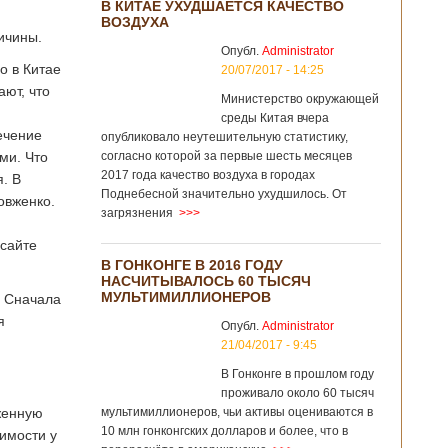
В КИТАЕ УХУДШАЕТСЯ КАЧЕСТВО
ВОЗДУХА
ичины.
Опубл.
Administrator
о в Китае
20/07/2017 - 14:25
ают, что
Министерство окружающей
среды Китая вчера
ечение
опубликовало неутешительную статистику,
ми. Что
согласно которой за первые шесть месяцев
2017 года качество воздуха в городах
. В
Поднебесной значительно ухудшилось. От
овженко.
загрязнения
>>>
сайте
В ГОНКОНГЕ В 2016 ГОДУ
НАСЧИТЫВАЛОСЬ 60 ТЫСЯЧ
МУЛЬТИМИЛЛИОНЕРОВ
. Сначала
я
Опубл.
Administrator
21/04/2017 - 9:45
В Гонконге в прошлом году
проживало около 60 тысяч
женную
мультимиллионеров, чьи активы оцениваются в
10 млн гонконгских долларов и более, что в
имости у