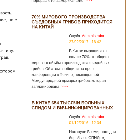
перерасчёте в американские
>>>
вость,
70% МИРОВОГО ПРОИЗВОДСТВА
ие, но с
СЪЕДОБНЫХ ГРИБОВ ПРИХОДИТСЯ
НА КИТАЙ
Опубл.
Administrator
27/02/2017 - 16:42
п
» типу.
В Китае выращивают
трав.
свыше 70% от общего
мирового объёма производства съедобных
грибов. Об этом сообщили на пресс-
котором
конференции в Пекине, посвященной
Международной ярмарке грибов, которая
запланирована
>>>
В КИТАЕ 654 ТЫСЯЧИ БОЛЬНЫХ
СПИДОМ И ВИЧ-ИНФИЦИРОВАННЫХ
Опубл.
Administrator
01/12/2016 - 12:34
Накануне Всемирного дня
борьбы со СПИДом,