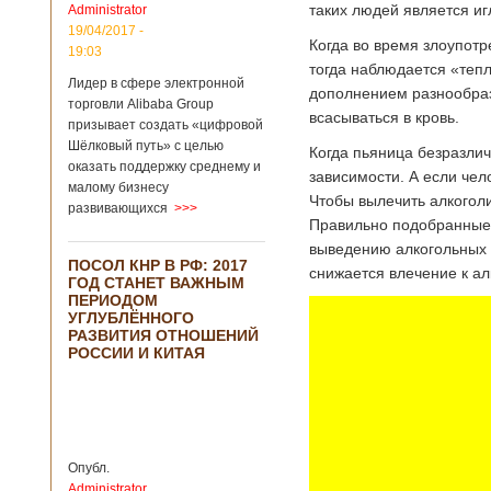
таких людей является иг
Administrator
подряд. Объем
торговли между
19/04/2017 -
Когда во время злоупот
Германией и
19:03
Китаем достиг
тогда наблюдается «тепл
Лидер в сфере электронной
199,3 миллиарда
дополнением разнообраз
евро. Как
торговли Alibaba Group
всасываться в кровь.
свидетельствуют
призывает создать «цифровой
опубликованные
Шёлковый путь» с целью
Когда пьяница безразличн
данные, в прошлом
оказать поддержку среднему и
зависимости. А если чел
году размер
малому бизнесу
импорта из Китая
Чтобы вылечить алкогол
развивающихся
>>>
Подробнее...
Правильно подобранные 
Опубликовано
21/02/2019 - 22:30
Китай и Россия
выведению алкогольных 
ПОСОЛ КНР В РФ: 2017
собираются
снижается влечение к ал
ГОД СТАНЕТ ВАЖНЫМ
разрабатывать
ПЕРИОДОМ
тяжелый
УГЛУБЛЁННОГО
вертолет
РАЗВИТИЯ ОТНОШЕНИЙ
РОССИИ И КИТАЯ
В ближайшее
время между
Китаем и Россией
планируется
Опубл.
подписание
Administrator