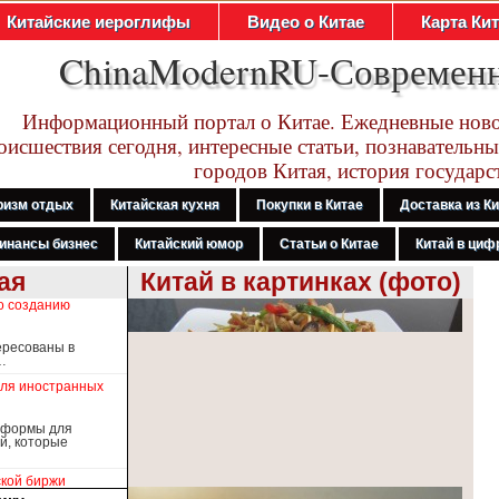
Китайские иероглифы
Видео о Китае
Карта Ки
ChinaModernRU-Современ
Информационный портал о Китае. Ежедневные ново
оисшествия сегодня, интересные статьи, познавательны
городов Китая, история государс
ризм отдых
Китайская кухня
Покупки в Китае
Доставка из К
инансы бизнес
Китайский юмор
Статьи о Китае
Китай в цифр
ая
Китай в картинках (фото)
о созданию
ересованы в
…
для иностранных
атформы для
й, которые
ской биржи