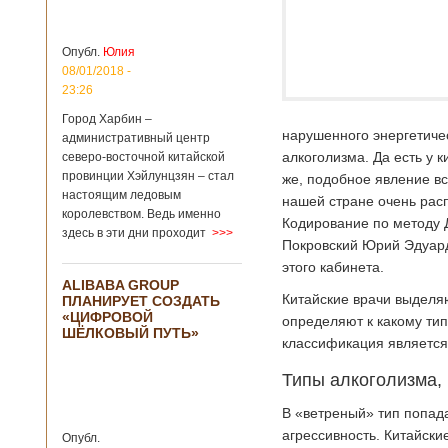
больницы Гонконга
Подробнее...
Опубликовано
04/02/2020 - 15:45
Третий год
Опубл.
Юлия
подряд Китай
08/01/2018 -
становится
23:26
самым
Город Харбин –
крупным
нарушенного энергетичес
административный центр
торговым
алкоголизма. Да есть у к
северо-восточной китайской
партнером
провинции Хэйлунцзян – стал
Германии
же, подобное явление вс
настоящим ледовым
нашей стране очень рас
Как
королевством. Ведь именно
свидетельствуют
Кодирование по методу 
здесь в эти дни проходит
>>>
данные, которые
Покровский Юрий Эдуард
были
этого кабинета.
обнародованы
ALIBABA GROUP
Федеральным
Китайские врачи выделя
ПЛАНИРУЕТ СОЗДАТЬ
статистическим
«ЦИФРОВОЙ
определяют к какому тип
ведомством
ШЁЛКОВЫЙ ПУТЬ»
Германии, в 2018
классификация является
году статус самого
крупного торгового
Типы алкоголизма,
партнера страны
остается за
В «ветреный» тип попад
Китаем, причем это
агрессивность. Китайски
Опубл.
уже третий год