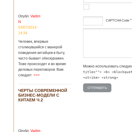
более 8
квадратных
километров.
Опубл.
Vadim
Сообщается, что
*
CAPTCHA Code
N.
рудник состоит из
03/07/2014 -
функциональных
дсф
14:34
зон для
Подробнее...
Человек, впервые
Опубликовано
столкнувшийся с манерой
12/02/2019 - 10:40
Удивительные
поведения китайцев в быту,
для туристов
вещи в Китае
часто бывает обескуражен.
Традиции и
Тоже происходит и во время
образ жизни
Можно использовать следу
жителей Китая
деловых переговоров. Вам
title=""> <b> <blockquo
существенно
следует
>>>
<strike> <strong>
отличаются от
европейского быта.
Мы собрали для
ЧЕРТЫ СОВРЕМЕННОЙ
вас информацию о
БИЗНЕС-МОДЕЛИ С
вещах, которые
КИТАЕМ Ч.2
больше всего
удивляют туристов
в Поднебесной.
Металлодетекторы
в метрополитене В
Пекине или
Опубл.
Vadim