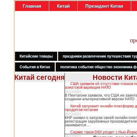
Главная
Китай
Президент Китая
пр
Китайские товары
праздники развлечение путешествия ту
События в Китае
политика события общество экономика ф
Китай сегодня
Новости Кит
США заявили об отсутствии планов п
В Гонконге
азиатской вариации НАТО
бастуют
05/12/2021
В Пентагоне заявили, что США не заинт
медработники,
создании альтернативной версии НАТО 
требуя закрыть
Китай запускает онлайн-платформу 
границу с
продуктов питания
Китаем
05/12/2021
КНР заявил о запуске своей онлайн-пл
регистрации зарубежных производителе
занимаются …
В Гонконге сотни
Сервис такси DiDi уходит с Нью-Йорк
работников
05/12/2021