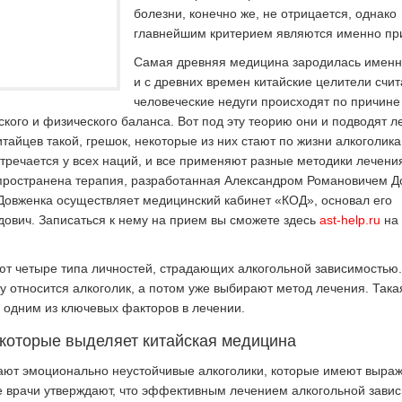
болезни, конечно же, не отрицается, однако
главнейшим критерием являются именно пр
Самая древняя медицина зародилась именн
и с древних времен китайские целители счит
человеческие недуги происходят по причине
кого и физического баланса. Вот под эту теорию они и подводят л
итайцев такой, грешок, некоторые из них стают по жизни алкоголика
тречается у всех наций, и все применяют разные методики лечения
пространена терапия, разработанная Александром Романовичем Д
Довженка осуществляет медицинский кабинет «КОД», основал его
ович. Записаться к нему на прием вы сможете здесь
ast-help.ru
на 
ют четыре типа личностей, страдающих алкогольной зависимостью
у относится алкоголик, а потом уже выбирают метод лечения. Така
 одним из ключевых факторов в лечении.
 которые выделяет китайская медицина
ают эмоционально неустойчивые алкоголики, которые имеют выра
е врачи утверждают, что эффективным лечением алкогольной завис