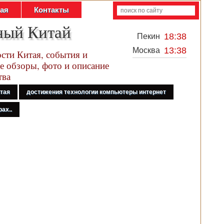
тая
Контакты
ный Китай
18:38
Пекин
13:38
Москва
сти Китая, события и
е обзоры, фото и описание
тва
итая
достижения технологии компьютеры интернет
ах..