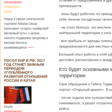
отличие от предложенных в друг
Administrator
преимуществ:
19/04/2017 -
19:03
· зоны будут работать по прин
себе личные посадочные талон
Лидер в сфере электронной
торговли Alibaba Group
· не стоит бояться, что местное
призывает создать «цифровой
нейтральной территории у него 
Шёлковый путь» с целью
оказать поддержку среднему и
· вся прибыль от аренды помещ
малому бизнесу
предназначается для местных 
развивающихся
>>>
Большой опыт работы в этой сф
достойно рассмотрения и внедр
ПОСОЛ КНР В РФ: 2017
ГОД СТАНЕТ ВАЖНЫМ
Кто будет основными 
ПЕРИОДОМ
УГЛУБЛЁННОГО
территории
РАЗВИТИЯ ОТНОШЕНИЙ
РОССИИ И КИТАЯ
Свое обращение к Габиту Тадж
портал «Открытый диалог». В к
· после отдыха или путешествий
сомневаться, а решат потратит
Опубл.
рейса;
Administrator