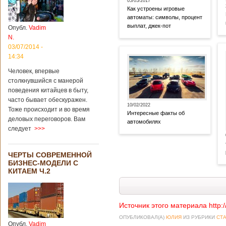
05/05/2017
Как устроены игровые
автоматы: символы, процент
выплат, джек-пот
Опубл.
Vadim
N.
03/07/2014 -
14:34
Человек, впервые
столкнувшийся с манерой
поведения китайцев в быту,
часто бывает обескуражен.
10/02/2022
Тоже происходит и во время
Интересные факты об
деловых переговоров. Вам
автомобилях
следует
>>>
ЧЕРТЫ СОВРЕМЕННОЙ
БИЗНЕС-МОДЕЛИ С
КИТАЕМ Ч.2
Источник этого материала http:
ОПУБЛИКОВАЛ(А)
ЮЛИЯ
ИЗ РУБРИКИ
СТА
Опубл.
Vadim