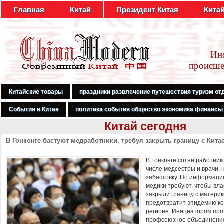
Главная
Китай
Президент Китая
Кита
Ин
происше
Китайские товары
праздники развлечение путешествия туризм от
События в Китае
политика события общество экономика финансы
Китай сегодня
В Гонконге бастуют медработники, требуя закрыть границу с Кита
В Гонконге сотни работник
числе медсестры и врачи, 
забастовку. По информаци
медики требуют, чтобы вл
закрыли границу с материк
предотвратит эпидемию ко
регионе. Инициатором про
профсоюзное объединени