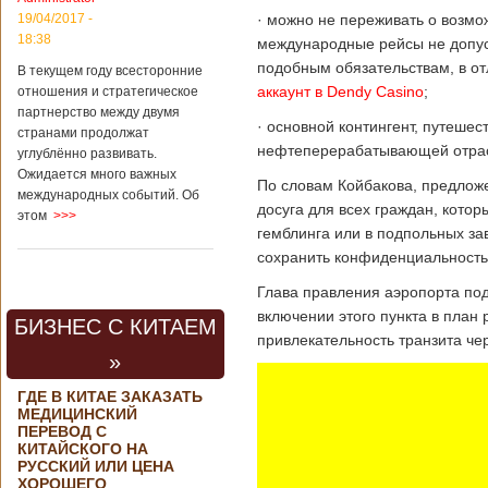
· можно не переживать о возмо
19/04/2017 -
18:38
международные рейсы не допус
подобным обязательствам, в от
В текущем году всесторонние
аккаунт в Dendy Casino
;
отношения и стратегическое
партнерство между двумя
· основной контингент, путеше
странами продолжат
нефтеперерабатывающей отрасл
углублённо развивать.
Ожидается много важных
По словам Койбакова, предлож
международных событий. Об
досуга для всех граждан, кото
этом
>>>
гемблинга или в подпольных за
сохранить конфиденциальность
Глава правления аэропорта под
включении этого пункта в план
БИЗНЕС С КИТАЕМ
привлекательность транзита чер
»
ГДЕ В КИТАЕ ЗАКАЗАТЬ
МЕДИЦИНСКИЙ
ПЕРЕВОД С
КИТАЙСКОГО НА
РУССКИЙ ИЛИ ЦЕНА
ХОРОШЕГО