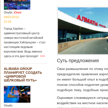
Опубл.
Юлия
08/01/2018 -
23:26
Город Харбин –
административный центр
северо-восточной китайской
провинции Хэйлунцзян – стал
настоящим ледовым
королевством. Ведь именно
здесь в эти дни проходит
>>>
Суть предложения
Свои размышления по этому пов
ALIBABA GROUP
ПЛАНИРУЕТ СОЗДАТЬ
председателю правления аэроп
«ЦИФРОВОЙ
он имеет большой опыт в подоб
ШЁЛКОВЫЙ ПУТЬ»
поиске способов поднятия уро
подобную тему, подобные прое
Оценивая сложившуюся ситуаци
воздействия на местное населе
Опубл.