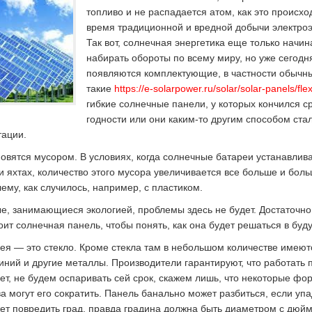
топливо и не распадается атом, как это происхо
время традиционной и вредной добычи электроэ
Так вот, солнечная энергетика еще только начин
набирать обороты по всему миру, но уже сегодн
появляются комплектующие, в частности обычны
такие
https://e-solarpower.ru/solar/solar-panels/fle
гибкие солнечные панели, у которых кончился с
годности или они каким-то другим способом ста
тации.
овятся мусором. В условиях, когда солнечные батареи устанавлив
 яхтах, количество этого мусора увеличивается все больше и боль
ему, как случилось, например, с пластиком.
е, занимающиеся экологией, проблемы здесь не будет. Достаточно
тоит солнечная панель, чтобы понять, как она будет решаться в бу
ея — это стекло. Кроме стекла там в небольшом количестве имеют
ний и другие металлы. Производители гарантируют, что работать 
ет, не будем оспаривать сей срок, скажем лишь, что некоторые фор
 могут его сократить. Панель банально может разбиться, если упа
ет повредить град, правда градина должна быть диаметром с дюйм