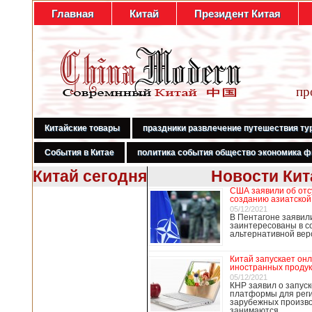
Главная
Китай
Президент Китая
пр
Китайские товары
праздники развлечение путешествия ту
События в Китае
политика события общество экономика ф
Китай сегодня
Новости Кит
США заявили об отс
В Гонконге
созданию азиатской
бастуют
05/12/2021
В Пентагоне заявил
медработники,
заинтересованы в с
требуя закрыть
альтернативной ве
границу с
Китаем
Китай запускает он
иностранных продук
05/12/2021
КНР заявил о запуск
платформы для рег
В Гонконге сотни
зарубежных произво
работников
занимаются …