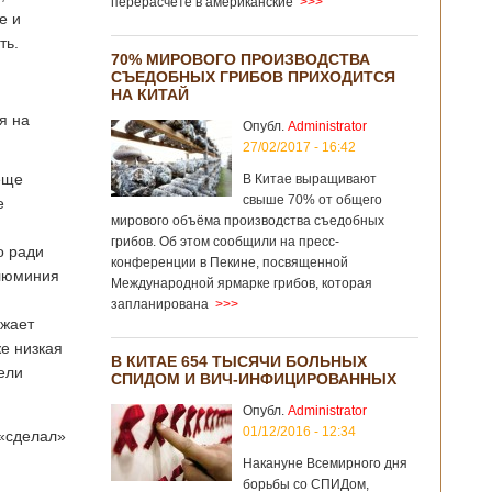
перерасчёте в американские
>>>
е и
ть.
70% МИРОВОГО ПРОИЗВОДСТВА
СЪЕДОБНЫХ ГРИБОВ ПРИХОДИТСЯ
НА КИТАЙ
я на
Опубл.
Administrator
27/02/2017 - 16:42
еще
В Китае выращивают
свыше 70% от общего
е
мирового объёма производства съедобных
грибов. Об этом сообщили на пресс-
о ради
конференции в Пекине, посвященной
алюминия
Международной ярмарке грибов, которая
запланирована
>>>
лжает
е низкая
В КИТАЕ 654 ТЫСЯЧИ БОЛЬНЫХ
ели
СПИДОМ И ВИЧ-ИНФИЦИРОВАННЫХ
Опубл.
Administrator
01/12/2016 - 12:34
 «сделал»
Накануне Всемирного дня
борьбы со СПИДом,