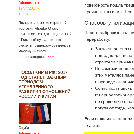
Administrator
подряд. Объем
поверхность пошла трещ
торговли между
19/04/2017 -
прочие катаклизмы. Посл
Германией и
19:03
Китаем достиг
Способы утилизац
Лидер в сфере электронной
199,3 миллиарда
евро. Как
торговли Alibaba Group
Просто выбросить солнеч
свидетельствуют
призывает создать «цифровой
опубликованные
переработку.
Шёлковый путь» с целью
данные, в прошлом
оказать поддержку среднему и
Закаленное стекло,
году размер
малому бизнесу
импорта из Китая
пригодно для испол
развивающихся
>>>
Подробнее...
строители применя
Опубликовано
21/02/2019 - 22:30
Китай и Россия
Но самыми ценными
ПОСОЛ КНР В РФ: 2017
собираются
этих металлов пан
ГОД СТАНЕТ ВАЖНЫМ
разрабатывать
в природе ограниче
ПЕРИОДОМ
тяжелый
УГЛУБЛЁННОГО
Солнечная панель п
вертолет
РАЗВИТИЯ ОТНОШЕНИЙ
генерировать энерг
РОССИИ И КИТАЯ
по сравнению с но
покупают тогда, ко
В ближайшее
время между
Если солнечные панели н
Китаем и Россией
пластик.
планируется
Опубл.
подписание
Administrator