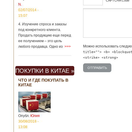
*
CAPTCHA Code
Китая существенно
N.
отличаются от
02/07/2014 -
дсф
европейского быта.
15:07
Мы собрали для
вас информацию о
4. Изучение спроса и заказы
вещах, которые
под конкретного клиента.
больше всего
Продать продукцию еще перед
удивляют туристов
ее получением – это цель
в Поднебесной.
Можно использовать следу
любого продавца. Одно из
>>>
Металлодетекторы
title=""> <b> <blockquo
в метрополитене В
<strike> <strong>
Пекине или
Шанхае терактов
не было, да и весь
ПОКУПКИ В КИТАЕ »
Китай в этом
отношении
ЧТО И ГДЕ ПОКУПАТЬ В
считается
КИТАЕ
благополучным
государством. Но в
метрополитене
Шанхая или
Подробнее...
Опубликовано
Опубл.
Юлия
23/09/2018 - 13:07
В Китае
появился на
30/08/2018 -
свет ребенок
13:08