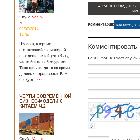
институт
←
КАК НЕ ПРОГАДАТЬ С 
археологии и
МАГ
культурных
Опубл.
Vadim
реликвий. Площадь
N.
участка, на
Комментарии:
вконтакте (0)
котором добывали
03/07/2014 -
бирюзу, составляет
14:34
более 8
Человек, впервые
квадратных
Комментировать
столкнувшийся с манерой
километров.
Сообщается, что
поведения китайцев в быту,
Baш E-mail не будет опубли
рудник состоит из
часто бывает обескуражен.
функциональных
Тоже происходит и во время
зон для
деловых переговоров. Вам
Подробнее...
следует
>>>
Опубликовано
12/02/2019 - 10:40
Удивительные
для туристов
ЧЕРТЫ СОВРЕМЕННОЙ
вещи в Китае
БИЗНЕС-МОДЕЛИ С
КИТАЕМ Ч.2
Традиции и образ
жизни жителей
Опубл.
Vadim