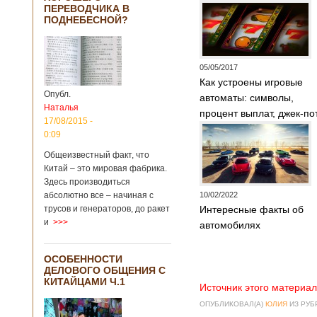
Опубликовано
ПЕРЕВОДЧИКА В
21/02/2019 - 22:26
В Китае найден
ПОДНЕБЕСНОЙ?
древний
крупный
бирюзовый
рудник
05/05/2017
Как устроены игровые
Опубл.
автоматы: символы,
Наталья
процент выплат, джек-по
Китайским
17/08/2015 -
археологам
0:09
удалось
обнаружить
Общеизвестный факт, что
крупнейший рудник
Китай – это мировая фабрика.
по добыче бирюзы
Здесь производиться
на территории
абсолютно все – начиная с
10/02/2022
Синьцзян-
трусов и генераторов, до ракет
Интересные факты об
Уйгурского
и
>>>
автомобилях
автономного
района, что на
северо-западе
ОСОБЕННОСТИ
Китая. Об этом
ДЕЛОВОГО ОБЩЕНИЯ С
сообщает
КИТАЙЦАМИ Ч.1
агентство Синьхуа,
Источник этого материал
ссылаясь на
ОПУБЛИКОВАЛ(А)
ЮЛИЯ
ИЗ РУ
Синьцзянский