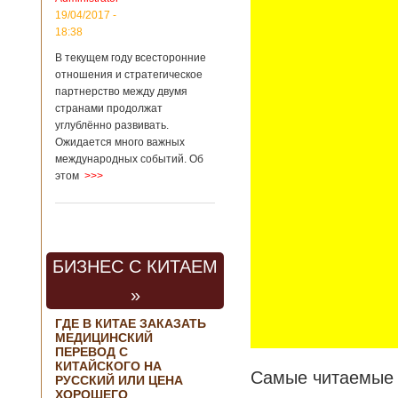
контракта на
19/04/2017 -
разработку
18:38
тяжелого
вертолета. Такое
В текущем году всесторонние
заявление сделала
отношения и стратегическое
директор по
партнерство между двумя
региональной
странами продолжат
политике и
углублённо развивать.
международному
Ожидается много важных
сотрудничеству
международных событий. Об
государственной
этом
>>>
корпорации
«Ростех» Виктор
Кладов
журналистам в
ходе
аэрокосмической
БИЗНЕС С КИТАЕМ
выставки Aero
India-2019, которая
»
проходит в
Бангалоре в
ГДЕ В КИТАЕ ЗАКАЗАТЬ
Индии. Контракт
МЕДИЦИНСКИЙ
между Китаем и
ПЕРЕВОД С
Россией на
КИТАЙСКОГО НА
разработку,
Самые читаемые 
РУССКИЙ ИЛИ ЦЕНА
Подробнее...
ХОРОШЕГО