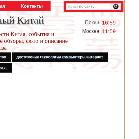
тая
Контакты
ный Китай
16:59
Пекин
11:59
Москва
сти Китая, события и
е обзоры, фото и описание
тва
итая
достижения технологии компьютеры интернет
ах..