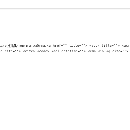
ющие
HTML
-теги и атрибуты:
<a href="" title=""> <abbr title=""> <acr
te cite=""> <cite> <code> <del datetime=""> <em> <i> <q cite="">