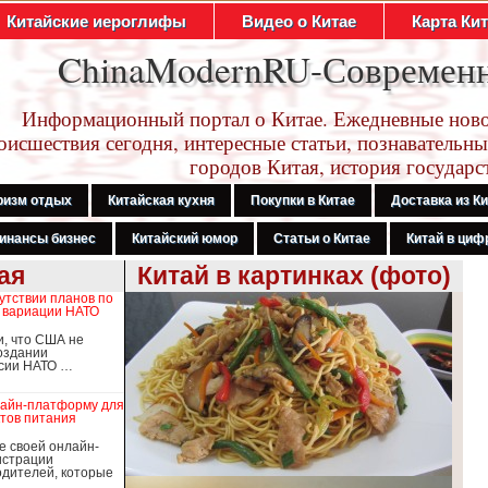
Китайские иероглифы
Видео о Китае
Карта Ки
ChinaModernRU-Современ
Информационный портал о Китае. Ежедневные ново
оисшествия сегодня, интересные статьи, познавательны
городов Китая, история государс
ризм отдых
Китайская кухня
Покупки в Китае
Доставка из К
инансы бизнес
Китайский юмор
Статьи о Китае
Китай в цифр
ая
Китай в картинках (фото)
утствии планов по
 вариации НАТО
и, что США не
оздании
рсии НАТО …
лайн-платформу для
тов питания
е своей онлайн-
истрации
дителей, которые