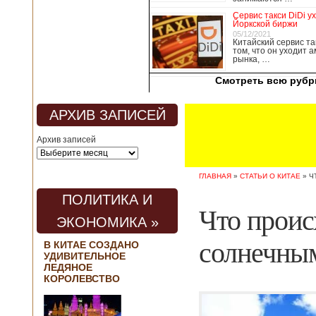
медицины, в том
Сервис такси DiDi у
числе медсестры и
Йоркской биржи
врачи, начали в
05/12/2021
Китайский сервис та
понедельник
том, что он уходит 
забастовку. По
рынка, …
информации от
Смотреть всю рубр
местных СМИ,
медики требуют,
чтобы власти
АРХИВ ЗАПИСЕЙ
полностью
закрыли границу с
Архив записей
материковым
Китаем, что
предотвратит
ГЛАВНАЯ
»
СТАТЬИ О КИТАЕ
»
Ч
эпидемию
короонавируса в
ПОЛИТИКА И
регионе.
Что проис
Инициатором
ЭКОНОМИКА »
протеста стало
новое
солнечны
В КИТАЕ СОЗДАНО
профсоюзное
УДИВИТЕЛЬНОЕ
объединение
ЛЕДЯНОЕ
медицинских
КОРОЛЕВСТВО
работников. По
мнению
активистов,