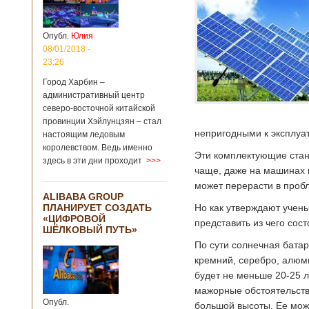
больницы Гонконга
Подробнее...
Опубликовано
04/02/2020 - 15:45
Третий год
Опубл.
Юлия
подряд Китай
08/01/2018 -
становится
23:26
самым
Город Харбин –
крупным
административный центр
торговым
северо-восточной китайской
партнером
провинции Хэйлунцзян – стал
Германии
непригодными к эксплуа
настоящим ледовым
Как
королевством. Ведь именно
свидетельствуют
Эти комплектующие стан
здесь в эти дни проходит
>>>
данные, которые
чаще, даже на машинах и
были
может перерасти в пробл
обнародованы
ALIBABA GROUP
Федеральным
ПЛАНИРУЕТ СОЗДАТЬ
Но как утверждают учены
статистическим
«ЦИФРОВОЙ
ведомством
представить из чего сос
ШЁЛКОВЫЙ ПУТЬ»
Германии, в 2018
По сути солнечная батар
году статус самого
крупного торгового
кремний, серебро, алюми
партнера страны
будет не меньше 20-25 л
остается за
мажорные обстоятельства
Китаем, причем это
Опубл.
уже третий год
большой высоты. Ее мож