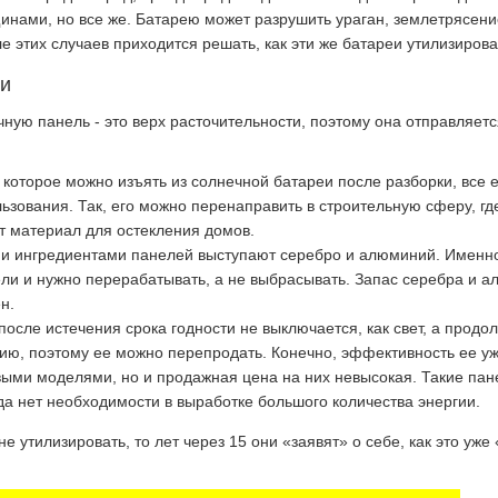
инами, но все же. Батарею может разрушить ураган, землетрясени
е этих случаев приходится решать, как эти же батареи утилизирова
ии
ную панель - это верх расточительности, поэтому она отправляетс
 которое можно изъять из солнечной батареи после разборки, все 
ьзования. Так, его можно перенаправить в строительную сферу, гд
т материал для остекления домов.
 ингредиентами панелей выступают серебро и алюминий. Именн
ели и нужно перерабатывать, а не выбрасывать. Запас серебра и 
н.
осле истечения срока годности не выключается, как свет, а продо
ию, поэтому ее можно перепродать. Конечно, эффективность ее уж
выми моделями, но и продажная цена на них невысокая. Такие пан
гда нет необходимости в выработке большого количества энергии.
е утилизировать, то лет через 15 они «заявят» о себе, как это уже