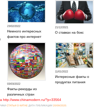
23/02/2022
21/12/2021
Немного интересных
О ставках на бокс
фактов про интернет
т
11/01/2022
Интересные факты о
продуктах питания
03/03/2022
Факты-рекорды из
различных стран
а http://www.chinamodern.ru/?p=33564
БРИКИ
СТАТЬИ О КИТАЕ
ДАТА ПУБЛИКАЦИИ
20/09/2020
.