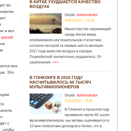
В КИТАЕ УХУДШАЕТСЯ КАЧЕСТВО
дит во
ВОЗДУХА
нергии.
Опубл.
Administrator
ает
20/07/2017 - 14:25
я
Министерство окружающей
е и вот
среды Китая вчера
x-panel/
опубликовало неутешительную статистику,
рок
согласно которой за первые шесть месяцев
ли
2017 года качество воздуха в городах
Поднебесной значительно ухудшилось. От
загрязнения
>>>
аются все
ше. Это
В ГОНКОНГЕ В 2016 ГОДУ
НАСЧИТЫВАЛОСЬ 60 ТЫСЯЧ
МУЛЬТИМИЛЛИОНЕРОВ
дущем.
Опубл.
Administrator
21/04/2017 - 9:45
ся
В Гонконге в прошлом году
панель
проживало около 60 тысяч
с-
мультимиллионеров, чьи активы оцениваются в
дет с
10 млн гонконгских долларов и более, что в
, чтобы