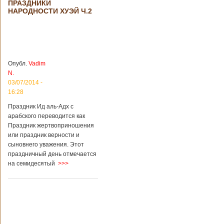
ПРАЗДНИКИ
туристических
НАРОДНОСТИ ХУЭЙ Ч.2
объектов Китая.
Пишет об этом
издание South
China Morning Post.
Как сказано в
сообщении,
решение снизить
Опубл.
Vadim
размер оплаты –
N.
это результат
03/07/2014 -
недовольства
16:28
туристов. Также это
должно
Праздник Ид аль-Адх с
поспособствовать
арабского переводится как
росту внутреннего
Праздник жертвоприношения
туризма с участием
или праздник верности и
семей, имеющих
сыновнего уважения. Этот
средний достаток.
праздничный день отмечается
Как рассказал
на семидесятый
>>>
представитель
Подробнее...
Опубликовано
24/03/2018 - 4:51
Китай хочет
продавать
возвращаемые
Китай
спутники
планирует начать
коммерческое