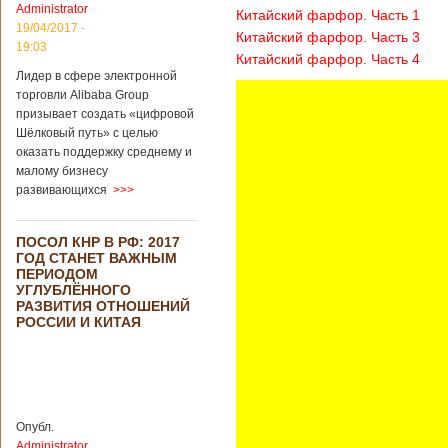
Administrator
подряд. Объем
Китайский фарфор. Часть 1
торговли между
19/04/2017 -
Китайский фарфор. Часть 3
Германией и
19:03
Китайский фарфор. Часть 4
Китаем достиг
Лидер в сфере электронной
199,3 миллиарда
евро. Как
торговли Alibaba Group
свидетельствуют
призывает создать «цифровой
опубликованные
Шёлковый путь» с целью
данные, в прошлом
оказать поддержку среднему и
году размер
малому бизнесу
импорта из Китая
развивающихся
>>>
Подробнее...
Опубликовано
21/02/2019 - 22:30
Китай и Россия
ПОСОЛ КНР В РФ: 2017
собираются
ГОД СТАНЕТ ВАЖНЫМ
разрабатывать
В ближайшее
ПЕРИОДОМ
тяжелый
время между
УГЛУБЛЁННОГО
вертолет
Китаем и Россией
РАЗВИТИЯ ОТНОШЕНИЙ
планируется
РОССИИ И КИТАЯ
подписание
контракта на
разработку
тяжелого
вертолета. Такое
заявление сделала
Опубл.
директор по
Administrator