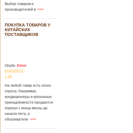
сотрудников
Выбор товаров и
кладбища, такие
производителей в
>>>
переживания
помогут ценить
больше жизнь.
ПОКУПКА ТОВАРОВ У
Большинство
КИТАЙСКИХ
посетителей
ПОСТАВЩИКОВ
кладбища считают
такую идею
странной,
Подробнее...
Опубликовано
11/04/2018 - 21:48
Из-за взрыва на
заводе в Китае
Опубл.
Юлия
погибли люди
В Китае на
01/03/2015 -
территории города
1:26
Цзаочжун в
На любой товар есть сезон
восточной
спроса. Например,
провинции
Шаньдун на
кондиционеры и купальные
предприятии
принадлежности продаются
произошла
хорошо с конца весны до
трагедия. Как
начала лета, а
пишет ТАСС,
обогреватели
>>>
ссылаясь на
информационное
агентство Синьхуа,