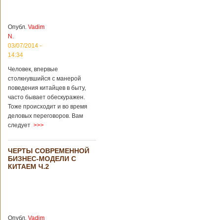
зон для
Подробнее...
Опубликовано
12/02/2019 - 10:40
Удивительные
Опубл.
Vadim
для туристов
N.
вещи в Китае
Традиции и
03/07/2014 -
образ жизни
14:34
жителей Китая
Человек, впервые
существенно
отличаются от
столкнувшийся с манерой
европейского быта.
поведения китайцев в быту,
Мы собрали для
часто бывает обескуражен.
вас информацию о
Тоже происходит и во время
вещах, которые
деловых переговоров. Вам
больше всего
следует
>>>
удивляют туристов
в Поднебесной.
Металлодетекторы
ЧЕРТЫ СОВРЕМЕННОЙ
в метрополитене В
БИЗНЕС-МОДЕЛИ С
Пекине или
КИТАЕМ Ч.2
Шанхае терактов
не было, да и весь
Китай в этом
отношении
считается
благополучным
Опубл.
Vadim
государством. Но в