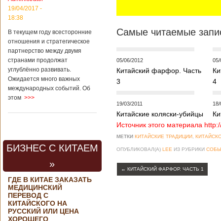
региональной
19/04/2017 -
политике и
18:38
международному
сотрудничеству
Самые читаемые запис
В текущем году всесторонние
государственной
отношения и стратегическое
корпорации
партнерство между двумя
«Ростех» Виктор
Кладов
странами продолжат
05/06/2012
05/
журналистам в
углублённо развивать.
Китайский фарфор. Часть
Ки
ходе
Ожидается много важных
3
4
аэрокосмической
международных событий. Об
выставки Aero
этом
>>>
India-2019, которая
19/03/2011
18/
проходит в
Китайские коляски-убийцы
Ки
Бангалоре в
Источник этого материала http:
Индии. Контракт
между Китаем и
МЕТКИ
КИТАЙСКИЕ ТРАДИЦИИ
,
КИТАЙСК
Россией на
БИЗНЕС С КИТАЕМ
ОПУБЛИКОВАЛ(А)
LEE
ИЗ РУБРИКИ
СОБЫ
разработку,
Подробнее...
»
Опубликовано
←
КИТАЙСКИЙ ФАРФОР. ЧАСТЬ 1
21/02/2019 - 22:26
В Китае найден
ГДЕ В КИТАЕ ЗАКАЗАТЬ
древний
МЕДИЦИНСКИЙ
крупный
Китайским
ПЕРЕВОД С
бирюзовый
археологам
КИТАЙСКОГО НА
рудник
удалось
РУССКИЙ ИЛИ ЦЕНА
ХОРОШЕГО
обнаружить