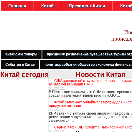
Главная
Китай
Президент Китая
Кита
Ин
происше
Китайские товары
праздники развлечение путешествия туризм от
События в Китае
политика события общество экономика финансы
Китай сегодня
Новости Китая
США заявили об отсутствии планов по созда
В Гонконге
азиатской вариации НАТО
бастуют
05/12/2021
В Пентагоне заявили, что США не заинтересова
медработники,
создании альтернативной версии НАТО …
требуя закрыть
Китай запускает онлайн-платформу для ино
границу с
продуктов питания
Китаем
05/12/2021
КНР заявил о запуске своей онлайн-платформы 
регистрации зарубежных производителей, кото
занимаются …
В Гонконге сотни
Сервис такси DiDi уходит с Нью-Йоркской би
работников
05/12/2021