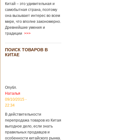
температуре -196
Китай – это удивительная и
градусов. Бабушки
самобытная страна, поэтому
и дедушки
она вызывает интерес во всем
новорожденного
мире, что вполне закономерно.
долгое время
Древнейшие умения и
судились
традиции
>>>
Подробнее...
Опубликовано
13/04/2018 - 21:25
В Китае на
кладбище
ПОИСК ТОВАРОВ В
КИТАЕ
проводят
На кладбище
виртуальные
Бабаошань в Китае
экскурсии в
в Пекине начали
загробный мир
использовать
технологии
виртуальной
Опубл.
реальности с
целью поддержать
Наталья
близких и родных
09/10/2015 -
усопших. Для этого
22:34
во время
проведения дня
В действительности
открытых дверей
перепродажа товаров из Китая
публике был
выгодное дело, если знать
показан симулятор
правильных продавцов и
смерти. По мнению
особенности китайского рынка.