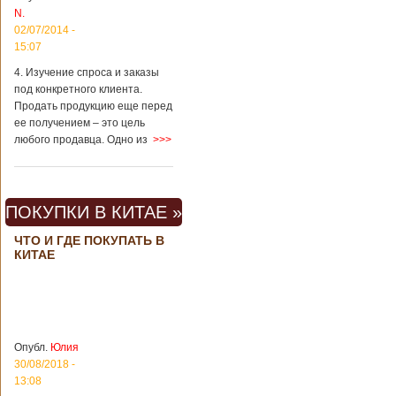
N.
метрополитене
Шанхая или
02/07/2014 -
Подробнее...
15:07
Опубликовано
23/09/2018 - 13:07
В Китае
4. Изучение спроса и заказы
появился на
под конкретного клиента.
свет ребенок
В Китае спустя 4
Продать продукцию еще перед
через 4 года
года после смерти
ее получением – это цель
после смерти
родителей на свет
любого продавца. Одно из
>>>
родителей
появился их
ребенок. Выносила
малыша
суррогатная мать.
ПОКУПКИ В КИТАЕ »
Перед смертью
супруги
заморозили
ЧТО И ГДЕ ПОКУПАТЬ В
КИТАЕ
несколько
эмбрионов, так как
планировали
завести детей при
помощи
суррогатной
матери. Эмбрионы
Опубл.
Юлия
хранились в
30/08/2018 -
клинике в жидком
13:08
азоте при