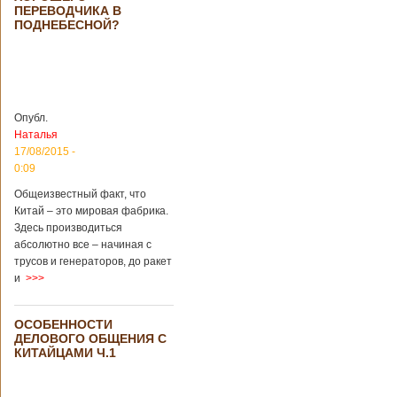
ПЕРЕВОДЧИКА В
крупнейший рудник
ПОДНЕБЕСНОЙ?
по добыче бирюзы
на территории
Синьцзян-
Уйгурского
автономного
района, что на
северо-западе
Опубл.
Китая. Об этом
Наталья
сообщает
17/08/2015 -
агентство Синьхуа,
0:09
ссылаясь на
Синьцзянский
Общеизвестный факт, что
институт
Китай – это мировая фабрика.
археологии и
Здесь производиться
культурных
абсолютно все – начиная с
реликвий. Площадь
трусов и генераторов, до ракет
участка, на
и
>>>
котором добывали
бирюзу, составляет
более 8
ОСОБЕННОСТИ
квадратных
ДЕЛОВОГО ОБЩЕНИЯ С
километров.
КИТАЙЦАМИ Ч.1
Сообщается, что
рудник состоит из
функциональных