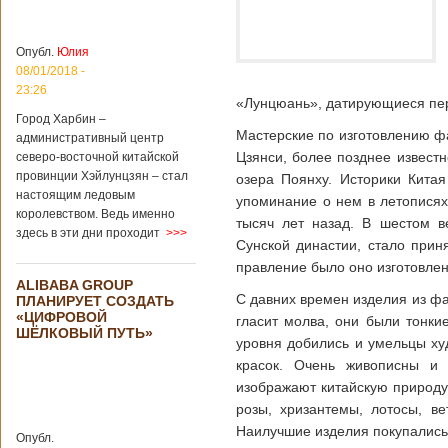
больницы Гонконга
Подробнее...
Опубликовано
04/02/2020 - 15:45
Третий год
Опубл.
Юлия
подряд Китай
08/01/2018 -
становится
23:26
«Лунцюань», датирующиеся пер
самым
Город Харбин –
крупным
Мастерские по изготовлению ф
административный центр
торговым
Цзянси, более позднее извест
северо-восточной китайской
партнером
провинции Хэйлунцзян – стал
Германии
озера Поянху. Историки Китая
настоящим ледовым
упоминание о нем в летописях
Как
королевством. Ведь именно
свидетельствуют
тысяч лет назад. В шестом в
здесь в эти дни проходит
>>>
данные, которые
Сунской династии, стало прин
были
правление было оно изготовлен
обнародованы
ALIBABA GROUP
Федеральным
С давних времен изделия из ф
ПЛАНИРУЕТ СОЗДАТЬ
статистическим
«ЦИФРОВОЙ
гласит молва, они были тонкие
ведомством
ШЁЛКОВЫЙ ПУТЬ»
Германии, в 2018
уровня добились и умельцы ху
году статус самого
красок. Очень живописны и 
крупного торгового
изображают китайскую природ
партнера страны
остается за
розы, хризантемы, лотосы, в
Китаем, причем это
Наилучшие изделия покупались 
Опубл.
уже третий год