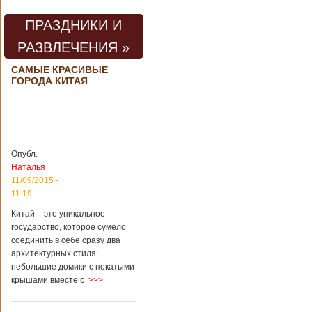
происходило все в
одном из цехов
ПРАЗДНИКИ И
предприятия, во
время проведения
РАЗВЛЕЧЕНИЯ »
там сварочных
работ. По
САМЫЕ КРАСИВЫЕ
предварительной
ГОРОДА КИТАЯ
информации,
травмы получили
четыре человека,
погибли шесть
человек.
Обстоятельства
Опубл.
происшествия
Наталья
Подробнее...
11/09/2015 -
Опубликовано
28/03/2018 - 1:14
Билеты на
11:19
туристические
Китай – это уникальное
объекты в
Руководство
государство, которое сумело
Китае могут
КНР
соединить в себе сразу два
стать дешевле
рассматривает
архитектурных стиля:
возможность
небольшие домики с покатыми
снижения
крышами вместе с
>>>
стоимости входных
билетов на
большую часть