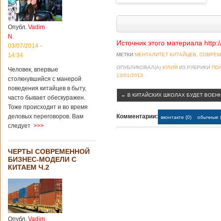
Опубл.
Vadim
N.
Источник этого материала http:
03/07/2014 -
14:34
МЕТКИ
МЕНТАЛИТЕТ КИТАЙЦЕВ
,
СОВРЕМ
ОПУБЛИКОВАЛ(А)
ЮЛИЯ
ИЗ РУБРИКИ
ПО
Человек, впервые
13/01/2013
.
столкнувшийся с манерой
поведения китайцев в быту,
←
В КИТАЙСКИХ ШКОЛАХ БУДЕТ ВОЕН
часто бывает обескуражен.
Тоже происходит и во время
деловых переговоров. Вам
Комментарии:
вконтакте (0)
обычные (
следует
>>>
ЧЕРТЫ СОВРЕМЕННОЙ
БИЗНЕС-МОДЕЛИ С
КИТАЕМ Ч.2
Опубл.
Vadim