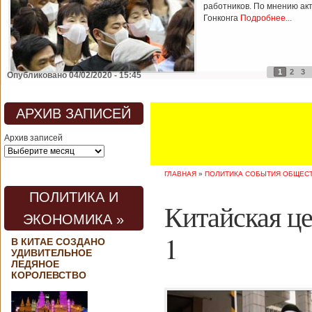
работников. По мнению ак
Гонконга
Подробнее...
1
2
3
Опубликовано 04/02/2020 - 15:45
АРХИВ ЗАПИСЕЙ
Архив записей
ГЛАВНАЯ
»
ПОЛИТИКА СОБЫТИЯ ОБЩЕС
ПОЛИТИКА И
Китайская це
ЭКОНОМИКА »
1
В КИТАЕ СОЗДАНО
УДИВИТЕЛЬНОЕ
ЛЕДЯНОЕ
КОРОЛЕВСТВО