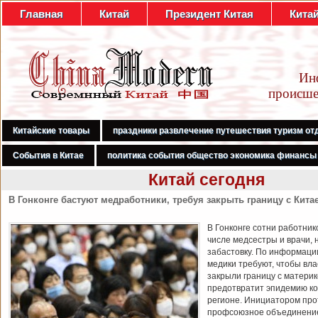
Главная
Китай
Президент Китая
Кита
Ин
происше
Китайские товары
праздники развлечение путешествия туризм от
События в Китае
политика события общество экономика финансы
Китай сегодня
В Гонконге бастуют медработники, требуя закрыть границу с Кита
В Гонконге сотни работник
числе медсестры и врачи, 
забастовку. По информаци
медики требуют, чтобы вл
закрыли границу с материк
предотвратит эпидемию ко
регионе. Инициатором про
профсоюзное объединени