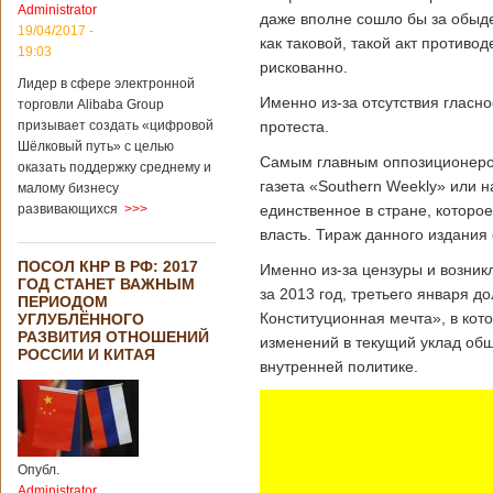
Administrator
даже вполне сошло бы за обыден
19/04/2017 -
как таковой, такой акт против
19:03
рискованно.
Лидер в сфере электронной
Именно из-за отсутствия гласн
торговли Alibaba Group
призывает создать «цифровой
протеста.
Шёлковый путь» с целью
Самым главным оппозиционером
оказать поддержку среднему и
газета «Southern Weekly» или 
малому бизнесу
развивающихся
>>>
единственное в стране, которое
власть. Тираж данного издания
ПОСОЛ КНР В РФ: 2017
Именно из-за цензуры и возник
ГОД СТАНЕТ ВАЖНЫМ
за 2013 год, третьего января 
ПЕРИОДОМ
Конституционная мечта», в ко
УГЛУБЛЁННОГО
РАЗВИТИЯ ОТНОШЕНИЙ
изменений в текущий уклад общ
РОССИИ И КИТАЯ
внутренней политике.
Опубл.
Administrator