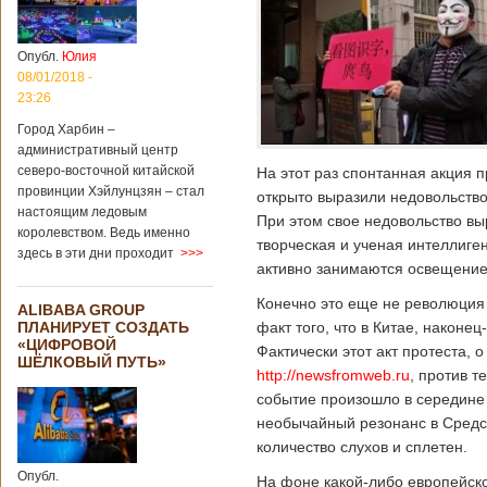
Опубл.
Юлия
08/01/2018 -
23:26
Город Харбин –
административный центр
северо-восточной китайской
На этот раз спонтанная акция 
провинции Хэйлунцзян – стал
открыто выразили недовольство
настоящим ледовым
При этом свое недовольство вы
королевством. Ведь именно
творческая и ученая интеллиге
здесь в эти дни проходит
>>>
активно занимаются освещение
Конечно это еще не революция 
ALIBABA GROUP
ПЛАНИРУЕТ СОЗДАТЬ
факт того, что в Китае, наконе
«ЦИФРОВОЙ
Фактически этот акт протеста, 
ШЁЛКОВЫЙ ПУТЬ»
http://newsfromweb.ru
, против т
событие произошло в середине 
необычайный резонанс в Средс
количество слухов и сплетен.
Опубл.
На фоне какой-либо европейско