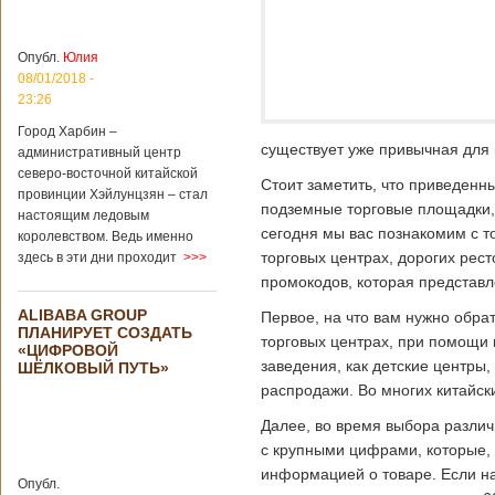
больницы Гонконга
Подробнее...
Опубликовано
04/02/2020 - 15:45
Третий год
Опубл.
Юлия
подряд Китай
08/01/2018 -
становится
23:26
самым
Город Харбин –
крупным
существует уже привычная для 
административный центр
торговым
северо-восточной китайской
партнером
Стоит заметить, что приведенны
провинции Хэйлунцзян – стал
Германии
подземные торговые площадки, 
настоящим ледовым
Как
сегодня мы вас познакомим с т
королевством. Ведь именно
свидетельствуют
торговых центрах, дорогих рест
здесь в эти дни проходит
>>>
данные, которые
были
промокодов, которая представ
обнародованы
ALIBABA GROUP
Первое, на что вам нужно обра
Федеральным
ПЛАНИРУЕТ СОЗДАТЬ
статистическим
торговых центрах, при помощи к
«ЦИФРОВОЙ
ведомством
заведения, как детские центры
ШЁЛКОВЫЙ ПУТЬ»
Германии, в 2018
распродажи. Во многих китайск
году статус самого
крупного торгового
Далее, во время выбора различ
партнера страны
с крупными цифрами, которые, 
остается за
Китаем, причем это
информацией о товаре. Если на 
Опубл.
уже третий год