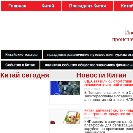
Главная
Китай
Президент Китая
Кита
Ин
происше
Китайские товары
праздники развлечение путешествия туризм от
События в Китае
политика события общество экономика финансы
Китай сегодня
Новости Китая
США заявили об отсутствии
В Гонконге
созданию азиатской вариац
бастуют
05/12/2021
В Пентагоне заявили, что С
медработники,
заинтересованы в создании
требуя закрыть
альтернативной версии НА
границу с
Китаем
Китай запускает онлайн-пл
иностранных продуктов пит
05/12/2021
КНР заявил о запуске своей
платформы для регистраци
В Гонконге сотни
зарубежных производителей
работников
занимаются …