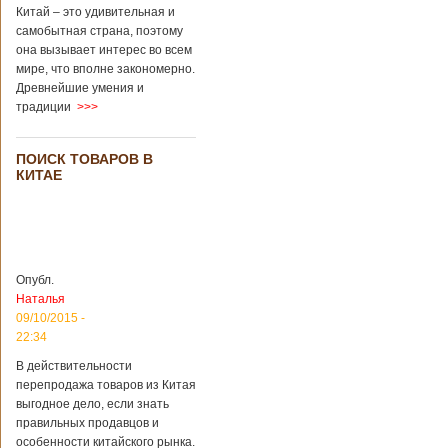
Перед смертью
Китай – это удивительная и
супруги
самобытная страна, поэтому
заморозили
она вызывает интерес во всем
несколько
мире, что вполне закономерно.
эмбрионов, так как
Древнейшие умения и
планировали
традиции
>>>
завести детей при
помощи
суррогатной
ПОИСК ТОВАРОВ В
матери. Эмбрионы
КИТАЕ
хранились в
клинике в жидком
азоте при
температуре -196
градусов. Бабушки
и дедушки
Опубл.
новорожденного
Наталья
долгое время
судились
09/10/2015 -
Подробнее...
22:34
Опубликовано
13/04/2018 - 21:25
В Китае на
В действительности
кладбище
перепродажа товаров из Китая
проводят
На кладбище
выгодное дело, если знать
виртуальные
Бабаошань в Китае
правильных продавцов и
экскурсии в
в Пекине начали
особенности китайского рынка.