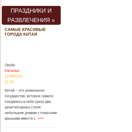
погибли люди
В Китае на
территории города
ПРАЗДНИКИ И
Цзаочжун в
РАЗВЛЕЧЕНИЯ »
восточной
провинции
Шаньдун на
САМЫЕ КРАСИВЫЕ
ГОРОДА КИТАЯ
предприятии
произошла
трагедия. Как
пишет ТАСС,
ссылаясь на
информационное
агентство Синьхуа,
Опубл.
происходило все в
Наталья
одном из цехов
11/09/2015 -
предприятия, во
11:19
время проведения
там сварочных
Китай – это уникальное
работ. По
государство, которое сумело
предварительной
соединить в себе сразу два
информации,
архитектурных стиля:
травмы получили
небольшие домики с покатыми
четыре человека,
крышами вместе с
>>>
погибли шесть
человек.
Обстоятельства