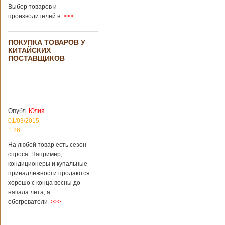
загробный мир
использовать
Выбор товаров и
технологии
производителей в
>>>
виртуальной
реальности с
целью поддержать
ПОКУПКА ТОВАРОВ У
близких и родных
КИТАЙСКИХ
усопших. Для этого
ПОСТАВЩИКОВ
во время
проведения дня
открытых дверей
публике был
показан симулятор
смерти. По мнению
Опубл.
Юлия
сотрудников
01/03/2015 -
кладбища, такие
переживания
1:26
помогут ценить
На любой товар есть сезон
больше жизнь.
спроса. Например,
Большинство
кондиционеры и купальные
посетителей
кладбища считают
принадлежности продаются
такую идею
хорошо с конца весны до
странной,
начала лета, а
Подробнее...
обогреватели
>>>
Опубликовано
11/04/2018 - 21:48
Из-за взрыва на
заводе в Китае