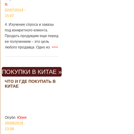
вещах, которые
N.
больше всего
02/07/2014 -
удивляют туристов
в Поднебесной.
15:07
Металлодетекторы
4. Изучение спроса и заказы
в метрополитене В
под конкретного клиента.
Пекине или
Шанхае терактов
Продать продукцию еще перед
не было, да и весь
ее получением – это цель
Китай в этом
любого продавца. Одно из
>>>
отношении
считается
благополучным
государством. Но в
ПОКУПКИ В КИТАЕ »
метрополитене
Шанхая или
ЧТО И ГДЕ ПОКУПАТЬ В
Подробнее...
КИТАЕ
Опубликовано
23/09/2018 - 13:07
В Китае
появился на
свет ребенок
В Китае спустя 4
через 4 года
года после смерти
после смерти
родителей на свет
родителей
появился их
Опубл.
Юлия
ребенок. Выносила
30/08/2018 -
малыша
13:08
суррогатная мать.