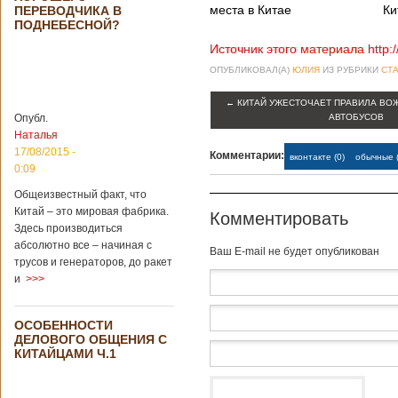
Опубликовано
места в Китае
Ки
ПЕРЕВОДЧИКА В
21/02/2019 - 22:26
В Китае найден
ПОДНЕБЕСНОЙ?
древний
крупный
Источник этого материала http:
бирюзовый
ОПУБЛИКОВАЛ(А)
ЮЛИЯ
ИЗ РУБРИКИ
СТА
рудник
←
КИТАЙ УЖЕСТОЧАЕТ ПРАВИЛА ВО
Опубл.
АВТОБУСОВ
Наталья
Китайским
17/08/2015 -
Комментарии:
вконтакте (0)
обычные (
археологам
0:09
удалось
обнаружить
Общеизвестный факт, что
крупнейший рудник
Китай – это мировая фабрика.
Комментировать
по добыче бирюзы
Здесь производиться
на территории
абсолютно все – начиная с
Baш E-mail не будет опубликован
Синьцзян-
трусов и генераторов, до ракет
Уйгурского
и
>>>
автономного
района, что на
северо-западе
ОСОБЕННОСТИ
Китая. Об этом
ДЕЛОВОГО ОБЩЕНИЯ С
сообщает
КИТАЙЦАМИ Ч.1
агентство Синьхуа,
ссылаясь на
Синьцзянский