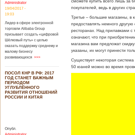
сможете купить всего лишь за 
Administrator
подряд. Объем
покупателей, ведь в других стр
торговли между
19/04/2017 -
Германией и
19:03
Третье – большие магазины, в 
Китаем достиг
Лидер в сфере электронной
199,3 миллиарда
предоставлять немного другую с
евро. Как
торговли Alibaba Group
ресторанах. Над прилавками с 
свидетельствуют
призывает создать «цифровой
означают, что при приобретени
опубликованные
Шёлковый путь» с целью
магазина вам предложат скидку
данные, в прошлом
оказать поддержку среднему и
году размер
указаны, их могут принести тол
малому бизнесу
импорта из Китая
развивающихся
>>>
Подробнее...
Существует некоторая система 
Опубликовано
50 юаней можно во время пров
21/02/2019 - 22:30
Китай и Россия
ПОСОЛ КНР В РФ: 2017
собираются
ГОД СТАНЕТ ВАЖНЫМ
разрабатывать
ПЕРИОДОМ
тяжелый
УГЛУБЛЁННОГО
вертолет
РАЗВИТИЯ ОТНОШЕНИЙ
РОССИИ И КИТАЯ
В ближайшее
время между
Китаем и Россией
планируется
Опубл.
подписание
Administrator