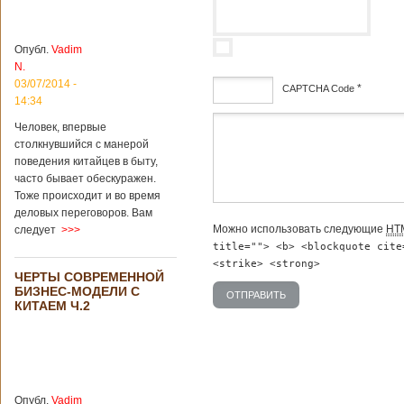
институт
археологии и
культурных
Опубл.
Vadim
реликвий. Площадь
N.
участка, на
котором добывали
03/07/2014 -
*
CAPTCHA Code
бирюзу, составляет
14:34
более 8
дсф
Человек, впервые
квадратных
столкнувшийся с манерой
километров.
Сообщается, что
поведения китайцев в быту,
рудник состоит из
часто бывает обескуражен.
функциональных
Тоже происходит и во время
зон для
деловых переговоров. Вам
Подробнее...
Можно использовать следующие
HT
следует
>>>
Опубликовано
12/02/2019 - 10:40
Удивительные
title=""> <b> <blockquote cite
для туристов
<strike> <strong>
ЧЕРТЫ СОВРЕМЕННОЙ
вещи в Китае
Традиции и
БИЗНЕС-МОДЕЛИ С
образ жизни
КИТАЕМ Ч.2
жителей Китая
существенно
отличаются от
европейского быта.
Мы собрали для
вас информацию о
Опубл.
Vadim