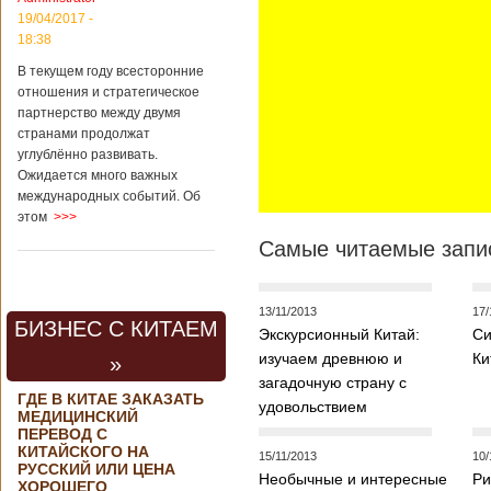
контракта на
19/04/2017 -
разработку
18:38
тяжелого
вертолета. Такое
В текущем году всесторонние
заявление сделала
отношения и стратегическое
директор по
партнерство между двумя
региональной
странами продолжат
политике и
углублённо развивать.
международному
Ожидается много важных
сотрудничеству
международных событий. Об
государственной
этом
>>>
корпорации
«Ростех» Виктор
Самые читаемые запис
Кладов
журналистам в
ходе
аэрокосмической
13/11/2013
17/
БИЗНЕС С КИТАЕМ
выставки Aero
Экскурсионный Китай:
Си
India-2019, которая
изучаем древнюю и
Ки
»
проходит в
загадочную страну с
Бангалоре в
ГДЕ В КИТАЕ ЗАКАЗАТЬ
Индии. Контракт
удовольствием
МЕДИЦИНСКИЙ
между Китаем и
ПЕРЕВОД С
Россией на
КИТАЙСКОГО НА
15/11/2013
10/
разработку,
РУССКИЙ ИЛИ ЦЕНА
Необычные и интересные
Ри
Подробнее...
ХОРОШЕГО