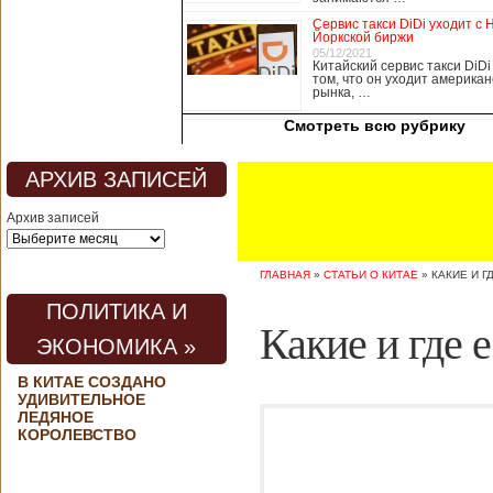
медицины, в том
Сервис такси DiDi уходит с 
числе медсестры и
Йоркской биржи
врачи, начали в
05/12/2021
Китайский сервис такси DiDi
понедельник
том, что он уходит американ
забастовку. По
рынка, …
информации от
Смотреть всю рубрику
местных СМИ,
медики требуют,
чтобы власти
АРХИВ ЗАПИСЕЙ
полностью
закрыли границу с
Архив записей
материковым
Китаем, что
предотвратит
ГЛАВНАЯ
»
СТАТЬИ О КИТАЕ
»
КАКИЕ И Г
эпидемию
короонавируса в
ПОЛИТИКА И
регионе.
Какие и где 
Инициатором
ЭКОНОМИКА »
протеста стало
новое
В КИТАЕ СОЗДАНО
профсоюзное
УДИВИТЕЛЬНОЕ
объединение
ЛЕДЯНОЕ
медицинских
КОРОЛЕВСТВО
работников. По
мнению
активистов,