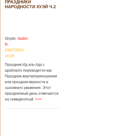
ПРАЗДНИКИ
происшествия
НАРОДНОСТИ ХУЭЙ Ч.2
Подробнее...
Опубликовано
28/03/2018 - 1:14
Билеты на
туристические
объекты в
Руководство
Китае могут
КНР
стать дешевле
рассматривает
Опубл.
Vadim
возможность
N.
снижения
03/07/2014 -
стоимости входных
16:28
билетов на
большую часть
Праздник Ид аль-Адх с
туристических
арабского переводится как
объектов Китая.
Праздник жертвоприношения
Пишет об этом
или праздник верности и
издание South
сыновнего уважения. Этот
China Morning Post.
праздничный день отмечается
Как сказано в
на семидесятый
>>>
сообщении,
решение снизить
размер оплаты –
это результат
недовольства
туристов. Также это
должно