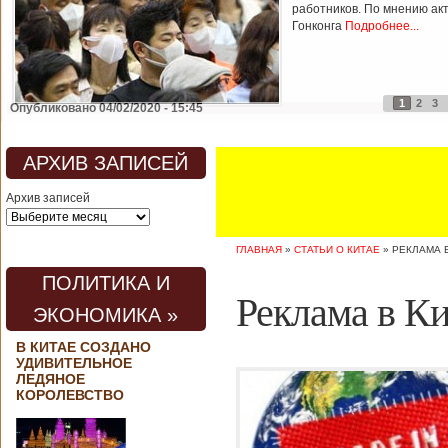
работников. По мнению ак
Гонконга
Подробнее...
1
2
3
Опубликовано 04/02/2020 - 15:45
АРХИВ ЗАПИСЕЙ
Архив записей
ГЛАВНАЯ
»
СТАТЬИ О КИТАЕ
»
РЕКЛАМА 
ПОЛИТИКА И
Реклама в Ки
ЭКОНОМИКА »
В КИТАЕ СОЗДАНО
УДИВИТЕЛЬНОЕ
ЛЕДЯНОЕ
КОРОЛЕВСТВО