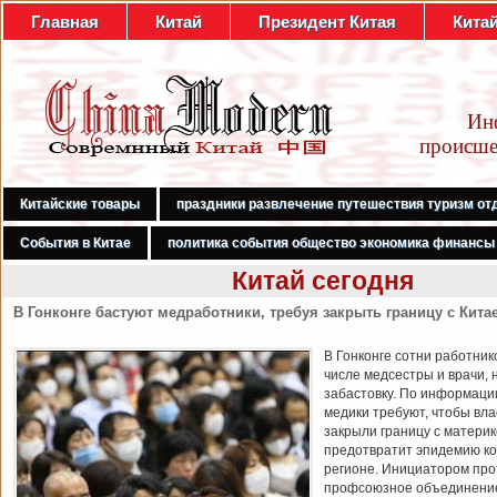
Главная
Китай
Президент Китая
Кита
Ин
происше
Китайские товары
праздники развлечение путешествия туризм от
События в Китае
политика события общество экономика финансы
Китай сегодня
В Гонконге бастуют медработники, требуя закрыть границу с Кита
В Гонконге сотни работник
числе медсестры и врачи, 
забастовку. По информаци
медики требуют, чтобы вл
закрыли границу с материк
предотвратит эпидемию ко
регионе. Инициатором про
профсоюзное объединени