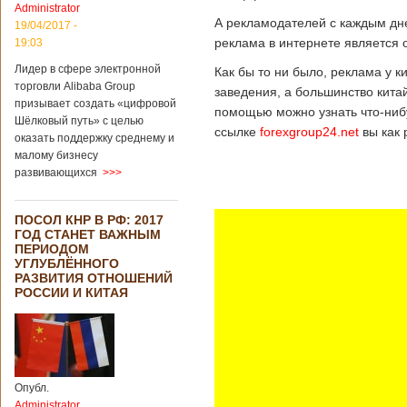
Administrator
А рекламодателей с каждым дне
19/04/2017 -
реклама в интернете является 
19:03
Лидер в сфере электронной
Как бы то ни было, реклама у 
торговли Alibaba Group
заведения, а большинство кита
призывает создать «цифровой
помощью можно узнать что-нибу
Шёлковый путь» с целью
ссылке
forexgroup24.net
вы как 
оказать поддержку среднему и
малому бизнесу
развивающихся
>>>
ПОСОЛ КНР В РФ: 2017
ГОД СТАНЕТ ВАЖНЫМ
ПЕРИОДОМ
УГЛУБЛЁННОГО
РАЗВИТИЯ ОТНОШЕНИЙ
РОССИИ И КИТАЯ
Опубл.
Administrator