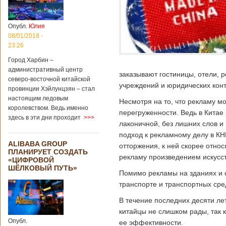
Опубл.
Юлия
08/01/2018 -
23:26
Город Харбин –
административный центр
заказывают гостиницы, отели, 
северо-восточной китайской
учреждений и юридических кон
провинции Хэйлунцзян – стал
настоящим ледовым
Несмотря на то, что рекламу м
королевством. Ведь именно
перегруженности. Ведь в Китае
здесь в эти дни проходит
>>>
лаконичной, без лишних слов и
подход к рекламному делу в КН
ALIBABA GROUP
отторжения, к ней скорее отно
ПЛАНИРУЕТ СОЗДАТЬ
рекламу произведением искусст
«ЦИФРОВОЙ
ШЁЛКОВЫЙ ПУТЬ»
Помимо рекламы на зданиях и 
транспорте и транспортных сре
В течение последних десяти лет
китайцы не слишком рады, так 
Опубл.
ее эффективности.