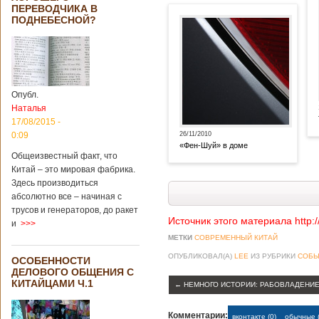
ПЕРЕВОДЧИКА В
ПОДНЕБЕСНОЙ?
Опубл.
Наталья
17/08/2015 -
0:09
26/11/2010
«Фен-Шуй» в доме
Общеизвестный факт, что
Китай – это мировая фабрика.
Здесь производиться
абсолютно все – начиная с
трусов и генераторов, до ракет
Источник этого материала http:
и
>>>
МЕТКИ
СОВРЕМЕННЫЙ КИТАЙ
ОПУБЛИКОВАЛ(А)
LEE
ИЗ РУБРИКИ
СОБЫ
ОСОБЕННОСТИ
ДЕЛОВОГО ОБЩЕНИЯ С
КИТАЙЦАМИ Ч.1
←
НЕМНОГО ИСТОРИИ: РАБОВЛАДЕНИЕ
Комментарии:
вконтакте (0)
обычные (