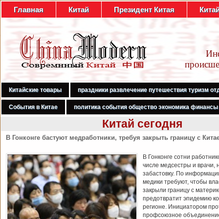
Главная
Китай
Президент Китая
Кита
Ин
происше
Китайские товары
праздники развлечение путешествия туризм от
События в Китае
политика события общество экономика финансы
Китай сегодня
В Гонконге бастуют медработники, требуя закрыть границу с Кита
В Гонконге сотни работник
числе медсестры и врачи, 
забастовку. По информаци
медики требуют, чтобы вл
закрыли границу с материк
предотвратит эпидемию ко
регионе. Инициатором про
профсоюзное объединени