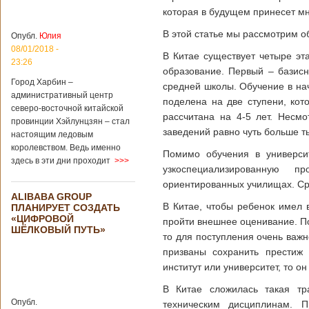
которая в будущем принесет мн
В этой статье мы рассмотрим о
Опубл.
Юлия
08/01/2018 -
В Китае существует четыре э
23:26
образование. Первый – базис
Город Харбин –
средней школы. Обучение в на
административный центр
поделена на две ступени, кот
северо-восточной китайской
рассчитана на 4-5 лет. Несм
провинции Хэйлунцзян – стал
заведений равно чуть больше т
настоящим ледовым
королевством. Ведь именно
Помимо обучения в универси
здесь в эти дни проходит
>>>
узкоспециализированную 
ориентированных училищах. Сро
ALIBABA GROUP
В Китае, чтобы ребенок имел 
ПЛАНИРУЕТ СОЗДАТЬ
«ЦИФРОВОЙ
пройти внешнее оценивание. По
ШЁЛКОВЫЙ ПУТЬ»
то для поступления очень важ
призваны сохранить престиж 
институт или университет, то 
В Китае сложилась такая тр
Опубл.
техническим дисциплинам. П