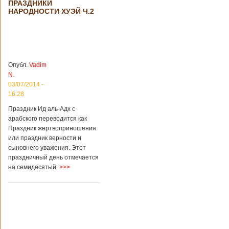
ПРАЗДНИКИ
стать дешевле
рассматривает
НАРОДНОСТИ ХУЭЙ Ч.2
возможность
снижения
стоимости входных
билетов на
большую часть
туристических
Опубл.
Vadim
объектов Китая.
N.
Пишет об этом
03/07/2014 -
издание South
16:28
China Morning Post.
Как сказано в
Праздник Ид аль-Адх с
сообщении,
арабского переводится как
решение снизить
Праздник жертвоприношения
размер оплаты –
это результат
или праздник верности и
недовольства
сыновнего уважения. Этот
туристов. Также это
праздничный день отмечается
должно
на семидесятый
>>>
поспособствовать
росту внутреннего
туризма с участием
семей, имеющих
средний достаток.
Как рассказал
представитель