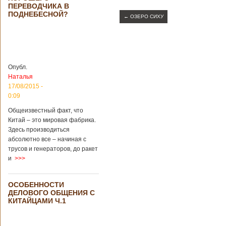
Опубликовано
ПЕРЕВОДЧИКА В
21/02/2019 - 22:26
В Китае найден
ПОДНЕБЕСНОЙ?
древний
←
ОЗЕРО СИХУ
крупный
Китайским
бирюзовый
археологам
рудник
удалось
обнаружить
крупнейший рудник
Опубл.
по добыче бирюзы
Наталья
на территории
17/08/2015 -
Синьцзян-
0:09
Уйгурского
автономного
Общеизвестный факт, что
района, что на
Китай – это мировая фабрика.
северо-западе
Здесь производиться
Китая. Об этом
абсолютно все – начиная с
сообщает
агентство Синьхуа,
трусов и генераторов, до ракет
ссылаясь на
и
>>>
Синьцзянский
институт
археологии и
ОСОБЕННОСТИ
культурных
ДЕЛОВОГО ОБЩЕНИЯ С
реликвий. Площадь
КИТАЙЦАМИ Ч.1
участка, на
котором добывали
бирюзу, составляет