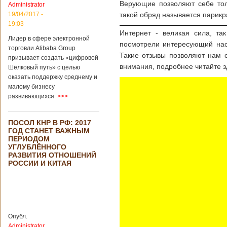
Верующие позволяют себе тол
Administrator
подряд. Объем
торговли между
19/04/2017 -
такой обряд называется парикр
Германией и
19:03
Китаем достиг
Интернет - великая сила, та
Лидер в сфере электронной
199,3 миллиарда
посмотрели интересующий нас
евро. Как
торговли Alibaba Group
Такие отзывы позволяют нам 
свидетельствуют
призывает создать «цифровой
опубликованные
внимания, подробнее читайте з
Шёлковый путь» с целью
данные, в прошлом
оказать поддержку среднему и
году размер
малому бизнесу
импорта из Китая
развивающихся
>>>
Подробнее...
Опубликовано
21/02/2019 - 22:30
Китай и Россия
ПОСОЛ КНР В РФ: 2017
собираются
ГОД СТАНЕТ ВАЖНЫМ
разрабатывать
ПЕРИОДОМ
тяжелый
УГЛУБЛЁННОГО
вертолет
РАЗВИТИЯ ОТНОШЕНИЙ
РОССИИ И КИТАЯ
В ближайшее
время между
Китаем и Россией
планируется
Опубл.
подписание
Administrator