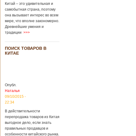
завести детей при
Китай – это удивительная и
помощи
самобытная страна, поэтому
суррогатной
она вызывает интерес во всем
матери. Эмбрионы
мире, что вполне закономерно.
хранились в
клинике в жидком
Древнейшие умения и
азоте при
традиции
>>>
температуре -196
градусов. Бабушки
и дедушки
ПОИСК ТОВАРОВ В
новорожденного
КИТАЕ
долгое время
судились
Подробнее...
Опубликовано
13/04/2018 - 21:25
В Китае на
кладбище
Опубл.
проводят
На кладбище
Наталья
виртуальные
Бабаошань в Китае
09/10/2015 -
экскурсии в
в Пекине начали
22:34
загробный мир
использовать
технологии
В действительности
виртуальной
перепродажа товаров из Китая
реальности с
выгодное дело, если знать
целью поддержать
правильных продавцов и
близких и родных
особенности китайского рынка.
усопших. Для этого