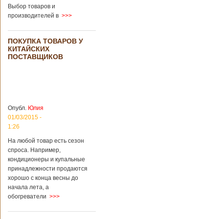
во время
Выбор товаров и
проведения дня
производителей в
>>>
открытых дверей
публике был
показан симулятор
ПОКУПКА ТОВАРОВ У
смерти. По мнению
КИТАЙСКИХ
сотрудников
ПОСТАВЩИКОВ
кладбища, такие
переживания
помогут ценить
больше жизнь.
Большинство
посетителей
Опубл.
Юлия
кладбища считают
01/03/2015 -
такую идею
1:26
странной,
Подробнее...
На любой товар есть сезон
Опубликовано
спроса. Например,
11/04/2018 - 21:48
Из-за взрыва на
кондиционеры и купальные
заводе в Китае
принадлежности продаются
погибли люди
В Китае на
хорошо с конца весны до
территории города
начала лета, а
Цзаочжун в
восточной
обогреватели
>>>
провинции
Шаньдун на