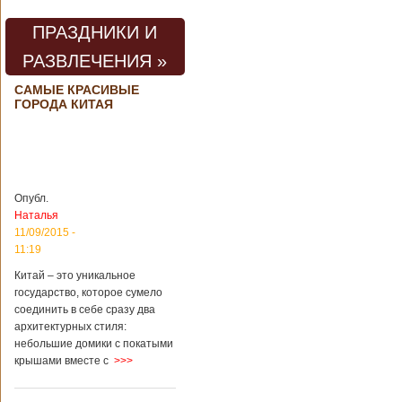
предприятии
произошла
ПРАЗДНИКИ И
трагедия. Как
пишет ТАСС,
РАЗВЛЕЧЕНИЯ »
ссылаясь на
информационное
САМЫЕ КРАСИВЫЕ
агентство Синьхуа,
ГОРОДА КИТАЯ
происходило все в
одном из цехов
предприятия, во
время проведения
там сварочных
работ. По
Опубл.
предварительной
Наталья
информации,
11/09/2015 -
травмы получили
четыре человека,
11:19
погибли шесть
Китай – это уникальное
человек.
государство, которое сумело
Обстоятельства
происшествия
соединить в себе сразу два
Подробнее...
архитектурных стиля:
Опубликовано
небольшие домики с покатыми
28/03/2018 - 1:14
Билеты на
крышами вместе с
>>>
туристические
объекты в
Руководство
Китае могут
КНР