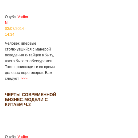
более 8
квадратных
километров.
Опубл.
Vadim
Сообщается, что
N.
рудник состоит из
03/07/2014 -
функциональных
14:34
зон для
Подробнее...
Человек, впервые
Опубликовано
столкнувшийся с манерой
12/02/2019 - 10:40
Удивительные
поведения китайцев в быту,
для туристов
вещи в Китае
часто бывает обескуражен.
Традиции и
Тоже происходит и во время
образ жизни
жителей Китая
деловых переговоров. Вам
существенно
следует
>>>
отличаются от
европейского быта.
Мы собрали для
ЧЕРТЫ СОВРЕМЕННОЙ
вас информацию о
БИЗНЕС-МОДЕЛИ С
вещах, которые
КИТАЕМ Ч.2
больше всего
удивляют туристов
в Поднебесной.
Металлодетекторы
в метрополитене В
Пекине или
Опубл.
Vadim