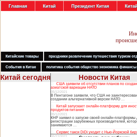
Главная
Китай
Президент Китая
Кита
Ин
происше
Китайские товары
праздники развлечение путешествия туризм от
События в Китае
политика события общество экономика финансы
Китай сегодня
Новости Китая
США заявили об отсутствии планов по созда
В Гонконге
азиатской вариации НАТО
бастуют
05/12/2021
В Пентагоне заявили, что США не заинтересова
медработники,
создании альтернативной версии НАТО …
требуя закрыть
Китай запускает онлайн-платформу для ино
границу с
продуктов питания
Китаем
05/12/2021
КНР заявил о запуске своей онлайн-платформы 
регистрации зарубежных производителей, кото
занимаются …
В Гонконге сотни
Сервис такси DiDi уходит с Нью-Йоркской би
работников
05/12/2021