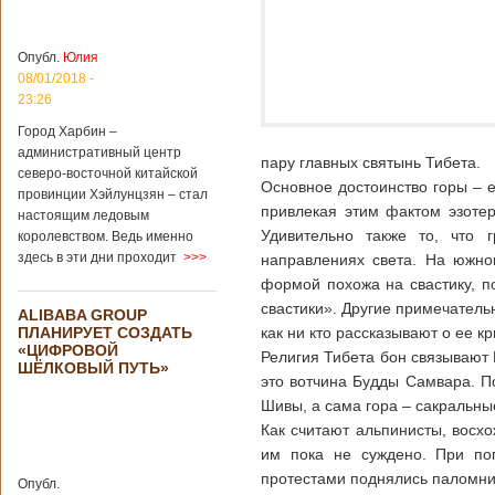
больницы Гонконга
Подробнее...
Опубликовано
04/02/2020 - 15:45
Третий год
Опубл.
Юлия
подряд Китай
08/01/2018 -
становится
23:26
самым
Город Харбин –
крупным
административный центр
торговым
пару главных святынь Тибета.
северо-восточной китайской
партнером
Основное достоинство горы – 
провинции Хэйлунцзян – стал
Германии
привлекая этим фактом эзотер
настоящим ледовым
Как
Удивительно также то, что 
королевством. Ведь именно
свидетельствуют
здесь в эти дни проходит
>>>
направлениях света. На южно
данные, которые
были
формой похожа на свастику, п
обнародованы
свастики». Другие примечатель
ALIBABA GROUP
Федеральным
ПЛАНИРУЕТ СОЗДАТЬ
как ни кто рассказывают о ее к
статистическим
«ЦИФРОВОЙ
ведомством
Религия Тибета бон связывают
ШЁЛКОВЫЙ ПУТЬ»
Германии, в 2018
это вотчина Будды Самвара. П
году статус самого
Шивы, а сама гора – сакральны
крупного торгового
Как считают альпинисты, восхо
партнера страны
остается за
им пока не суждено. При поп
Китаем, причем это
протестами поднялись паломни
Опубл.
уже третий год