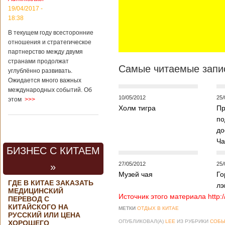
контракта на
19/04/2017 -
разработку
18:38
тяжелого
вертолета. Такое
В текущем году всесторонние
заявление сделала
отношения и стратегическое
директор по
партнерство между двумя
региональной
странами продолжат
политике и
Самые читаемые запис
углублённо развивать.
международному
Ожидается много важных
сотрудничеству
международных событий. Об
государственной
10/05/2012
25/
этом
>>>
корпорации
Холм тигра
Пр
«Ростех» Виктор
Кладов
по
журналистам в
до
ходе
Ча
аэрокосмической
БИЗНЕС С КИТАЕМ
выставки Aero
India-2019, которая
27/05/2012
25/
»
проходит в
Музей чая
Го
Бангалоре в
ГДЕ В КИТАЕ ЗАКАЗАТЬ
лэ
Индии. Контракт
МЕДИЦИНСКИЙ
между Китаем и
Источник этого материала http:
ПЕРЕВОД С
Россией на
КИТАЙСКОГО НА
МЕТКИ
ОТДЫХ В КИТАЕ
разработку,
РУССКИЙ ИЛИ ЦЕНА
Подробнее...
ОПУБЛИКОВАЛ(А)
LEE
ИЗ РУБРИКИ
СОБЫ
ХОРОШЕГО