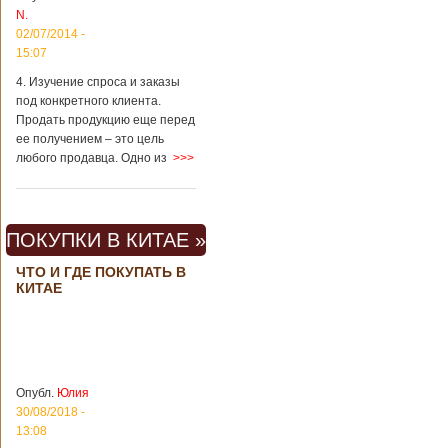
Шанхае терактов
N.
не было, да и весь
02/07/2014 -
Китай в этом
15:07
отношении
считается
4. Изучение спроса и заказы
благополучным
под конкретного клиента.
государством. Но в
Продать продукцию еще перед
метрополитене
ее получением – это цель
Шанхая или
любого продавца. Одно из
>>>
Подробнее...
Опубликовано
23/09/2018 - 13:07
В Китае
появился на
свет ребенок
В Китае спустя 4
ПОКУПКИ В КИТАЕ »
через 4 года
года после смерти
после смерти
родителей на свет
ЧТО И ГДЕ ПОКУПАТЬ В
родителей
появился их
КИТАЕ
ребенок. Выносила
малыша
суррогатная мать.
Перед смертью
супруги
заморозили
Опубл.
Юлия
несколько
30/08/2018 -
эмбрионов, так как
13:08
планировали