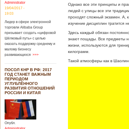
Administrator
подряд. Объем
Однако все эти принципы и пр
торговли между
19/04/2017 -
людей с улицы все эти традици
Германией и
19:03
проходят сложный экзамен. А, к
Китаем достиг
Лидер в сфере электронной
199,3 миллиарда
изучение дисциплин тратится не
евро. Как
торговли Alibaba Group
свидетельствуют
Здесь каждый обязан постоянно
призывает создать «цифровой
опубликованные
Шёлковый путь» с целью
знают пощады. Все предметы на
данные, в прошлом
оказать поддержку среднему и
жизни, используются для трени
году размер
малому бизнесу
килограмм.
импорта из Китая
развивающихся
>>>
Подробнее...
Такой атмосферы как в Шаолин
Опубликовано
21/02/2019 - 22:30
Китай и Россия
ПОСОЛ КНР В РФ: 2017
собираются
ГОД СТАНЕТ ВАЖНЫМ
разрабатывать
ПЕРИОДОМ
тяжелый
УГЛУБЛЁННОГО
вертолет
РАЗВИТИЯ ОТНОШЕНИЙ
РОССИИ И КИТАЯ
В ближайшее
время между
Китаем и Россией
планируется
Опубл.
подписание
Administrator