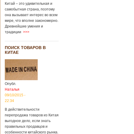
через 4 года
Китай – это удивительная и
после смерти
самобытная страна, поэтому
родителей
она вызывает интерес во всем
мире, что вполне закономерно.
Древнейшие умения и
В Китае спустя 4
традиции
>>>
года после смерти
родителей на свет
появился их
ПОИСК ТОВАРОВ В
ребенок. Выносила
КИТАЕ
малыша
суррогатная мать.
Перед смертью
супруги
заморозили
несколько
Опубл.
эмбрионов, так как
Наталья
планировали
09/10/2015 -
завести детей при
помощи
22:34
суррогатной
В действительности
матери. Эмбрионы
перепродажа товаров из Китая
хранились в
клинике в жидком
выгодное дело, если знать
азоте при
правильных продавцов и
температуре -196
особенности китайского рынка.