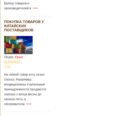
градусов. Бабушки
Выбор товаров и
и дедушки
производителей в
>>>
новорожденного
долгое время
судились
ПОКУПКА ТОВАРОВ У
Подробнее...
КИТАЙСКИХ
Опубликовано
ПОСТАВЩИКОВ
13/04/2018 - 21:25
В Китае на
кладбище
проводят
виртуальные
экскурсии в
загробный мир
Опубл.
Юлия
01/03/2015 -
1:26
На кладбище
Бабаошань в Китае
На любой товар есть сезон
в Пекине начали
спроса. Например,
использовать
кондиционеры и купальные
технологии
принадлежности продаются
виртуальной
хорошо с конца весны до
реальности с
начала лета, а
целью поддержать
обогреватели
>>>
близких и родных
усопших. Для этого
во время