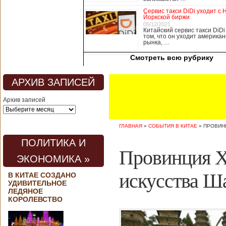
медицины, в том
Сервис такси DiDi уходит с 
числе медсестры и
Йоркской биржи
врачи, начали в
05/12/2021
Китайский сервис такси DiDi
понедельник
том, что он уходит американ
забастовку. По
рынка, …
информации от
Смотреть всю рубрику
местных СМИ,
медики требуют,
чтобы власти
АРХИВ ЗАПИСЕЙ
полностью
закрыли границу с
Архив записей
материковым
Китаем, что
предотвратит
ГЛАВНАЯ
»
СОБЫТИЯ В КИТАЕ
»
ПРОВИНЦ
эпидемию
короонавируса в
ПОЛИТИКА И
регионе.
Провинция Х
Инициатором
ЭКОНОМИКА »
протеста стало
новое
искусства Ш
В КИТАЕ СОЗДАНО
профсоюзное
УДИВИТЕЛЬНОЕ
объединение
ЛЕДЯНОЕ
медицинских
КОРОЛЕВСТВО
работников. По
мнению
активистов,