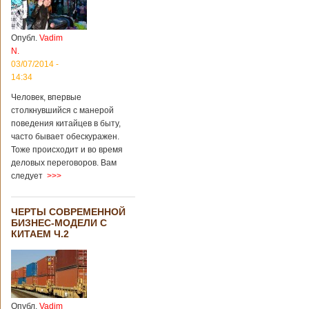
институт
археологии и
культурных
Опубл.
Vadim
реликвий. Площадь
N.
участка, на
котором добывали
03/07/2014 -
бирюзу, составляет
14:34
более 8
Человек, впервые
квадратных
столкнувшийся с манерой
километров.
Сообщается, что
поведения китайцев в быту,
рудник состоит из
часто бывает обескуражен.
функциональных
Тоже происходит и во время
зон для
деловых переговоров. Вам
Подробнее...
следует
>>>
Опубликовано
12/02/2019 - 10:40
Удивительные
для туристов
ЧЕРТЫ СОВРЕМЕННОЙ
вещи в Китае
БИЗНЕС-МОДЕЛИ С
КИТАЕМ Ч.2
Традиции и образ
жизни жителей
Опубл.
Vadim