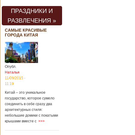
проведения дня
открытых дверей
ПРАЗДНИКИ И
публике был
показан симулятор
РАЗВЛЕЧЕНИЯ »
смерти. По мнению
сотрудников
САМЫЕ КРАСИВЫЕ
кладбища, такие
ГОРОДА КИТАЯ
переживания
помогут ценить
больше жизнь.
Большинство
посетителей
кладбища считают
Опубл.
такую идею
Наталья
странной,
11/09/2015 -
Подробнее...
11:19
Опубликовано
11/04/2018 - 21:48
Из-за взрыва на
Китай – это уникальное
заводе в Китае
государство, которое сумело
погибли люди
соединить в себе сразу два
архитектурных стиля:
небольшие домики с покатыми
крышами вместе с
>>>
В Китае на