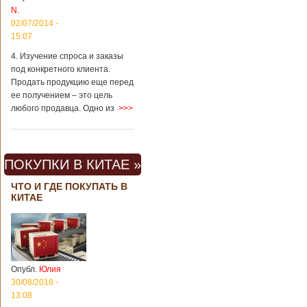
Китая существенно
N.
отличаются от
02/07/2014 -
европейского быта.
15:07
Мы собрали для
вас информацию о
4. Изучение спроса и заказы
вещах, которые
под конкретного клиента.
больше всего
Продать продукцию еще перед
удивляют туристов
ее получением – это цель
в Поднебесной.
любого продавца. Одно из
>>>
Металлодетекторы
в метрополитене В
Пекине или
Шанхае терактов
не было, да и весь
ПОКУПКИ В КИТАЕ »
Китай в этом
отношении
ЧТО И ГДЕ ПОКУПАТЬ В
считается
КИТАЕ
благополучным
государством. Но в
метрополитене
Шанхая или
Подробнее...
Опубликовано
Опубл.
Юлия
23/09/2018 - 13:07
В Китае
появился на
30/08/2018 -
свет ребенок
13:08