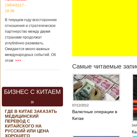
контракта на
19/04/2017 -
разработку
18:38
тяжелого
вертолета. Такое
В текущем году всесторонние
заявление сделала
отношения и стратегическое
директор по
партнерство между двумя
региональной
странами продолжат
политике и
углублённо развивать.
международному
Ожидается много важных
сотрудничеству
международных событий. Об
государственной
этом
>>>
корпорации
Самые читаемые запис
«Ростех» Виктор
Кладов
журналистам в
ходе
аэрокосмической
БИЗНЕС С КИТАЕМ
выставки Aero
India-2019, которая
»
проходит в
07/12/2012
Бангалоре в
ГДЕ В КИТАЕ ЗАКАЗАТЬ
Валютные операции в
Индии. Контракт
МЕДИЦИНСКИЙ
между Китаем и
Китае
ПЕРЕВОД С
Россией на
КИТАЙСКОГО НА
04/
разработку,
РУССКИЙ ИЛИ ЦЕНА
Ка
Подробнее...
ХОРОШЕГО