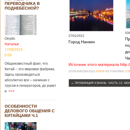
Опубликовано
ПЕРЕВОДЧИКА В
21/02/2019 - 22:26
В Китае найден
ПОДНЕБЕСНОЙ?
древний
крупный
бирюзовый
рудник
03/
27/01/2012
Опубл.
Пр
Город Нанкин
Наталья
по
Китайским
17/08/2015 -
до
археологам
0:09
Ча
удалось
обнаружить
Общеизвестный факт, что
Источник этого материала http:
крупнейший рудник
Китай – это мировая фабрика.
ОПУБЛИКОВАЛ(А)
ЮЛИЯ
ИЗ РУБРИКИ
СО
по добыче бирюзы
Здесь производиться
на территории
абсолютно все – начиная с
Синьцзян-
←
ПРОВИНЦИЯ ХЭНАНЬ. ЧАСТЬ 12. М
трусов и генераторов, до ракет
Уйгурского
и
>>>
автономного
района, что на
северо-западе
ОСОБЕННОСТИ
Китая. Об этом
ДЕЛОВОГО ОБЩЕНИЯ С
сообщает
КИТАЙЦАМИ Ч.1
агентство Синьхуа,
ссылаясь на
Синьцзянский