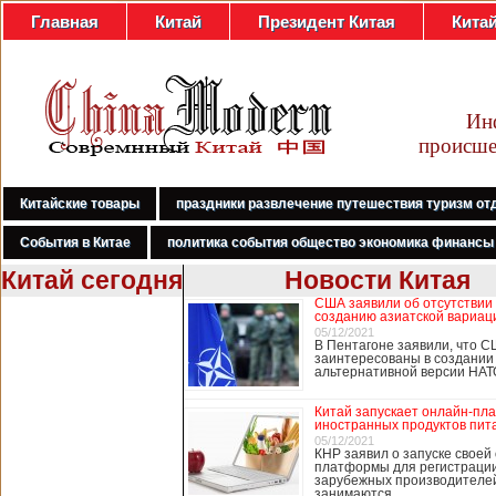
Главная
Китай
Президент Китая
Кита
Ин
происше
Китайские товары
праздники развлечение путешествия туризм от
События в Китае
политика события общество экономика финансы
Китай сегодня
Новости Китая
США заявили об отсутствии
В Гонконге
созданию азиатской вариац
бастуют
05/12/2021
В Пентагоне заявили, что С
медработники,
заинтересованы в создании
требуя закрыть
альтернативной версии НА
границу с
Китаем
Китай запускает онлайн-пл
иностранных продуктов пит
05/12/2021
КНР заявил о запуске своей
платформы для регистраци
В Гонконге сотни
зарубежных производителей
работников
занимаются …