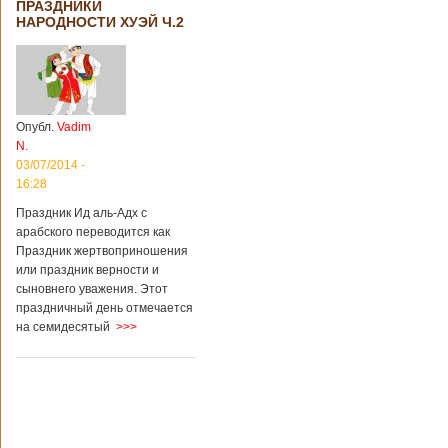
ПРАЗДНИКИ
территории города
НАРОДНОСТИ ХУЭЙ Ч.2
Цзаочжун в
восточной
провинции
Шаньдун на
предприятии
произошла
Опубл.
Vadim
трагедия. Как
N.
пишет ТАСС,
ссылаясь на
03/07/2014 -
информационное
16:28
агентство Синьхуа,
Праздник Ид аль-Адх с
происходило все в
одном из цехов
арабского переводится как
предприятия, во
Праздник жертвоприношения
время проведения
или праздник верности и
там сварочных
сыновнего уважения. Этот
работ. По
праздничный день отмечается
предварительной
на семидесятый
>>>
информации,
травмы получили
четыре человека,
погибли шесть
человек.
Обстоятельства
происшествия