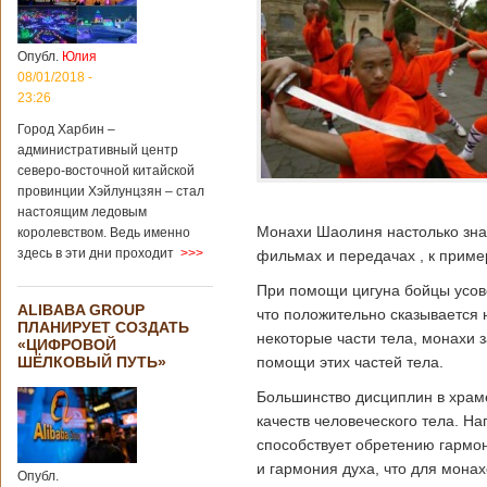
больницы Гонконга
Подробнее...
Опубликовано
04/02/2020 - 15:45
Третий год
Опубл.
Юлия
подряд Китай
08/01/2018 -
становится
23:26
самым
Город Харбин –
крупным
административный центр
торговым
северо-восточной китайской
партнером
провинции Хэйлунцзян – стал
Германии
настоящим ледовым
Как
Монахи Шаолиня настолько зна
королевством. Ведь именно
свидетельствуют
здесь в эти дни проходит
>>>
фильмах и передачах , к приме
данные, которые
были
При помощи цигуна бойцы усов
обнародованы
ALIBABA GROUP
Федеральным
что положительно сказывается н
ПЛАНИРУЕТ СОЗДАТЬ
статистическим
некоторые части тела, монахи 
«ЦИФРОВОЙ
ведомством
ШЁЛКОВЫЙ ПУТЬ»
помощи этих частей тела.
Германии, в 2018
году статус самого
Большинство дисциплин в храм
крупного торгового
качеств человеческого тела. На
партнера страны
остается за
способствует обретению гармон
Китаем, причем это
и гармония духа, что для монах
Опубл.
уже третий год