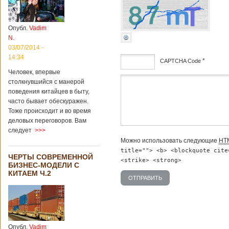
институт
археологии и
культурных
Опубл.
Vadim
реликвий. Площадь
N.
участка, на
котором добывали
03/07/2014 -
бирюзу, составляет
14:34
*
CAPTCHA Code
более 8
Человек, впервые
квадратных
дсф
столкнувшийся с манерой
километров.
Сообщается, что
поведения китайцев в быту,
рудник состоит из
часто бывает обескуражен.
функциональных
Тоже происходит и во время
зон для
деловых переговоров. Вам
Подробнее...
следует
>>>
Опубликовано
12/02/2019 - 10:40
Удивительные
Можно использовать следующие
HT
для туристов
title=""> <b> <blockquote cite
ЧЕРТЫ СОВРЕМЕННОЙ
вещи в Китае
<strike> <strong>
БИЗНЕС-МОДЕЛИ С
КИТАЕМ Ч.2
Традиции и образ
жизни жителей
Опубл.
Vadim