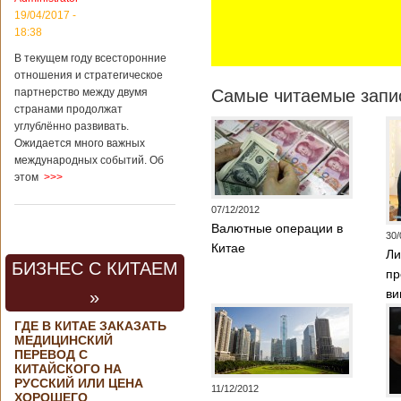
контракта на
19/04/2017 -
разработку
18:38
тяжелого
вертолета. Такое
В текущем году всесторонние
заявление сделала
отношения и стратегическое
директор по
партнерство между двумя
Самые читаемые запис
региональной
странами продолжат
политике и
углублённо развивать.
международному
Ожидается много важных
сотрудничеству
международных событий. Об
государственной
этом
>>>
корпорации
«Ростех» Виктор
Кладов
07/12/2012
журналистам в
Валютные операции в
30/
ходе
Китае
Ли
аэрокосмической
БИЗНЕС С КИТАЕМ
выставки Aero
пр
India-2019, которая
ви
»
проходит в
Бангалоре в
ГДЕ В КИТАЕ ЗАКАЗАТЬ
Индии. Контракт
МЕДИЦИНСКИЙ
между Китаем и
ПЕРЕВОД С
Россией на
КИТАЙСКОГО НА
разработку,
РУССКИЙ ИЛИ ЦЕНА
11/12/2012
Подробнее...
ХОРОШЕГО