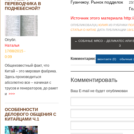
Опубликовано
Гуанчжоу. Рынок подделок
23/
ПЕРЕВОДЧИКА В
21/02/2019 - 22:26
В Китае найден
ПОДНЕБЕСНОЙ?
Го
древний
крупный
Источник этого материала http:
бирюзовый
ОПУБЛИКОВАЛ(А)
ЮЛИЯ
ИЗ РУБРИКИ
ПО
рудник
СТАТЬИ О КИТАЕ
ДАТА ПУБЛИКАЦИИ
19/1
Опубл.
←
СОБАЧЬЕ МЯСО – ДЕЛИКАТЕС ИЛИ 
Наталья
3
Китайским
17/08/2015 -
археологам
0:09
Комментарии:
вконтакте (0)
обычные (
удалось
обнаружить
Общеизвестный факт, что
крупнейший рудник
Китай – это мировая фабрика.
по добыче бирюзы
Здесь производиться
Комментировать
на территории
абсолютно все – начиная с
Синьцзян-
трусов и генераторов, до ракет
Уйгурского
Baш E-mail не будет опубликован
и
>>>
автономного
района, что на
северо-западе
ОСОБЕННОСТИ
Китая. Об этом
ДЕЛОВОГО ОБЩЕНИЯ С
сообщает
КИТАЙЦАМИ Ч.1
агентство Синьхуа,
ссылаясь на
Синьцзянский