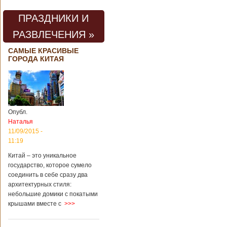
проведения дня
открытых дверей
ПРАЗДНИКИ И
публике был
показан симулятор
РАЗВЛЕЧЕНИЯ »
смерти. По мнению
сотрудников
САМЫЕ КРАСИВЫЕ
кладбища, такие
ГОРОДА КИТАЯ
переживания
помогут ценить
больше жизнь.
Большинство
посетителей
кладбища считают
Опубл.
такую идею
Наталья
странной,
11/09/2015 -
Подробнее...
11:19
Опубликовано
11/04/2018 - 21:48
Из-за взрыва на
Китай – это уникальное
заводе в Китае
государство, которое сумело
погибли люди
соединить в себе сразу два
архитектурных стиля:
небольшие домики с покатыми
крышами вместе с
>>>
В Китае на