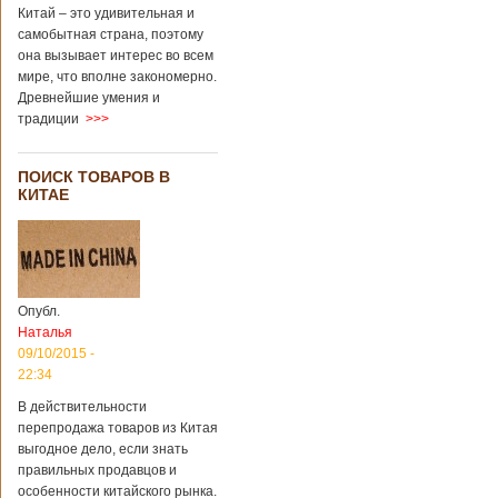
через 4 года
Китай – это удивительная и
после смерти
самобытная страна, поэтому
родителей
она вызывает интерес во всем
мире, что вполне закономерно.
Древнейшие умения и
В Китае спустя 4
традиции
>>>
года после смерти
родителей на свет
появился их
ПОИСК ТОВАРОВ В
ребенок. Выносила
КИТАЕ
малыша
суррогатная мать.
Перед смертью
супруги
заморозили
несколько
Опубл.
эмбрионов, так как
Наталья
планировали
09/10/2015 -
завести детей при
помощи
22:34
суррогатной
В действительности
матери. Эмбрионы
перепродажа товаров из Китая
хранились в
клинике в жидком
выгодное дело, если знать
азоте при
правильных продавцов и
температуре -196
особенности китайского рынка.