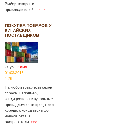
градусов. Бабушки
Выбор товаров и
и дедушки
производителей в
>>>
новорожденного
долгое время
судились
ПОКУПКА ТОВАРОВ У
Подробнее...
КИТАЙСКИХ
Опубликовано
ПОСТАВЩИКОВ
13/04/2018 - 21:25
В Китае на
кладбище
проводят
виртуальные
экскурсии в
загробный мир
Опубл.
Юлия
01/03/2015 -
1:26
На кладбище
Бабаошань в Китае
На любой товар есть сезон
в Пекине начали
спроса. Например,
использовать
кондиционеры и купальные
технологии
принадлежности продаются
виртуальной
хорошо с конца весны до
реальности с
начала лета, а
целью поддержать
обогреватели
>>>
близких и родных
усопших. Для этого
во время