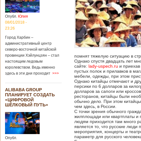
больницы Гонконга
Подробнее...
Опубликовано
04/02/2020 - 15:45
Третий год
Опубл.
Юлия
подряд Китай
08/01/2018 -
становится
23:26
самым
Город Харбин –
крупным
административный центр
торговым
северо-восточной китайской
партнером
провинции Хэйлунцзян – стал
помнят тяжелую ситуацию в стр
Германии
Однако спустя двадцать лет мн
настоящим ледовым
Как
сайте:
lady-uspech.ru
и приехав 
королевством. Ведь именно
свидетельствуют
пустых полок и прилавков в маг
здесь в эти дни проходит
>>>
данные, которые
мебели, одежды, при этом прису
были
Однако китайцы отмечают и дру
обнародованы
персики по 6 долларов за кило
ALIBABA GROUP
Федеральным
долларов за сапоги или кроссо
ПЛАНИРУЕТ СОЗДАТЬ
статистическим
ресторанов, китайцы были необ
«ЦИФРОВОЙ
обычно дело. При этом китайцы
ведомством
ШЁЛКОВЫЙ ПУТЬ»
чем здесь, в России.
Германии, в 2018
С точки зрения обычного гражд
году статус самого
жилплощади или квартплаты и п
крупного торгового
людям приходится там много р
партнера страны
является то, что русские люди
остается за
мероприятия, концерты и театр
Китаем, причем это
параметр для русского человек
Опубл.
уже третий год