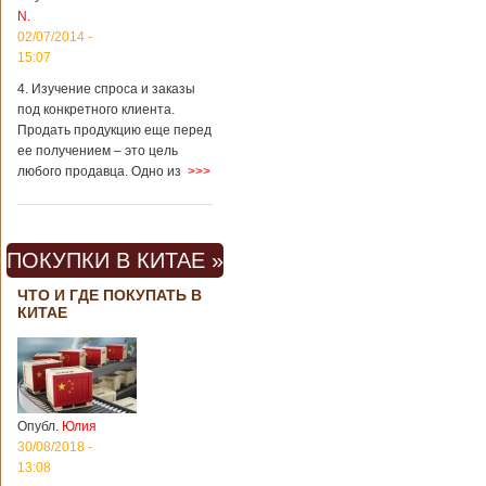
Китая существенно
N.
отличаются от
02/07/2014 -
европейского быта.
15:07
Мы собрали для
вас информацию о
4. Изучение спроса и заказы
вещах, которые
под конкретного клиента.
больше всего
Продать продукцию еще перед
удивляют туристов
ее получением – это цель
в Поднебесной.
любого продавца. Одно из
>>>
Металлодетекторы
в метрополитене В
Пекине или
Шанхае терактов
не было, да и весь
ПОКУПКИ В КИТАЕ »
Китай в этом
отношении
ЧТО И ГДЕ ПОКУПАТЬ В
считается
КИТАЕ
благополучным
государством. Но в
метрополитене
Шанхая или
Подробнее...
Опубликовано
Опубл.
Юлия
23/09/2018 - 13:07
В Китае
появился на
30/08/2018 -
свет ребенок
13:08