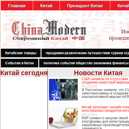
Главная
Китай
Президент Китая
Кита
Ин
происше
Китайские товары
праздники развлечение путешествия туризм от
События в Китае
политика события общество экономика финансы
Китай сегодня
Новости Китая
США заявили об отсутствии
В Гонконге
созданию азиатской вариац
бастуют
05/12/2021
В Пентагоне заявили, что С
медработники,
заинтересованы в создании
требуя закрыть
альтернативной версии НА
границу с
Китаем
Китай запускает онлайн-пл
иностранных продуктов пит
05/12/2021
КНР заявил о запуске своей
платформы для регистраци
В Гонконге сотни
зарубежных производителей
работников
занимаются …