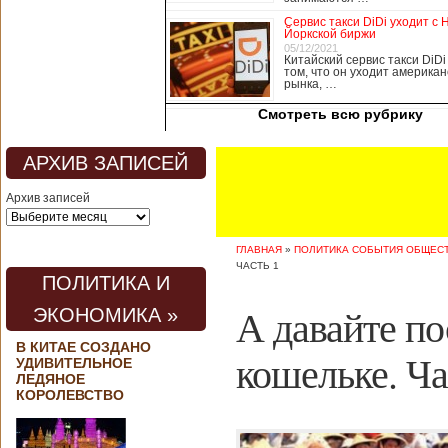
медицины, в том
Сервис такси DiDi уходит с 
числе медсестры и
Йоркской биржи
врачи, начали в
05/12/2021
Китайский сервис такси DiDi
понедельник
том, что он уходит американ
забастовку. По
рынка, …
информации от
Смотреть всю рубрику
местных СМИ,
медики требуют,
чтобы власти
АРХИВ ЗАПИСЕЙ
полностью
закрыли границу с
Архив записей
материковым
Китаем, что
предотвратит
ГЛАВНАЯ
»
ПОЛИТИКА СОБЫТИЯ ОБЩЕС
эпидемию
ЧАСТЬ 1
короонавируса в
ПОЛИТИКА И
регионе.
Инициатором
А давайте по
ЭКОНОМИКА »
протеста стало
новое
В КИТАЕ СОЗДАНО
кошельке. Ча
профсоюзное
УДИВИТЕЛЬНОЕ
объединение
ЛЕДЯНОЕ
медицинских
КОРОЛЕВСТВО
работников. По
мнению
активистов,