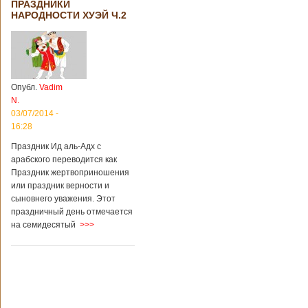
ПРАЗДНИКИ
территории города
НАРОДНОСТИ ХУЭЙ Ч.2
Цзаочжун в
восточной
провинции
Шаньдун на
предприятии
произошла
Опубл.
Vadim
трагедия. Как
N.
пишет ТАСС,
ссылаясь на
03/07/2014 -
информационное
16:28
агентство Синьхуа,
Праздник Ид аль-Адх с
происходило все в
одном из цехов
арабского переводится как
предприятия, во
Праздник жертвоприношения
время проведения
или праздник верности и
там сварочных
сыновнего уважения. Этот
работ. По
праздничный день отмечается
предварительной
на семидесятый
>>>
информации,
травмы получили
четыре человека,
погибли шесть
человек.
Обстоятельства
происшествия