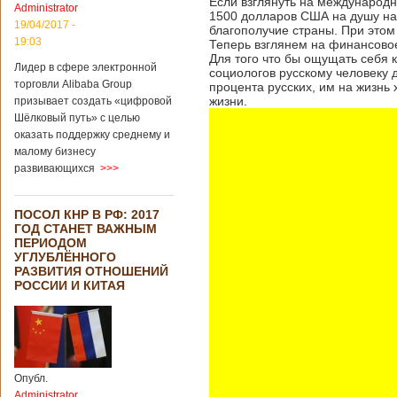
Если взглянуть на международн
Administrator
подряд. Объем
1500 долларов США на душу на
торговли между
19/04/2017 -
благополучие страны. При этом
Германией и
19:03
Теперь взглянем на финансовое
Китаем достиг
Для того что бы ощущать себя 
Лидер в сфере электронной
199,3 миллиарда
социологов русскому человеку 
евро. Как
торговли Alibaba Group
процента русских, им на жизнь
свидетельствуют
жизни.
призывает создать «цифровой
опубликованные
Шёлковый путь» с целью
данные, в прошлом
оказать поддержку среднему и
году размер
малому бизнесу
импорта из Китая
развивающихся
>>>
Подробнее...
Опубликовано
21/02/2019 - 22:30
Китай и Россия
ПОСОЛ КНР В РФ: 2017
собираются
ГОД СТАНЕТ ВАЖНЫМ
разрабатывать
ПЕРИОДОМ
тяжелый
УГЛУБЛЁННОГО
вертолет
РАЗВИТИЯ ОТНОШЕНИЙ
РОССИИ И КИТАЯ
В ближайшее
время между
Китаем и Россией
планируется
Опубл.
подписание
Administrator