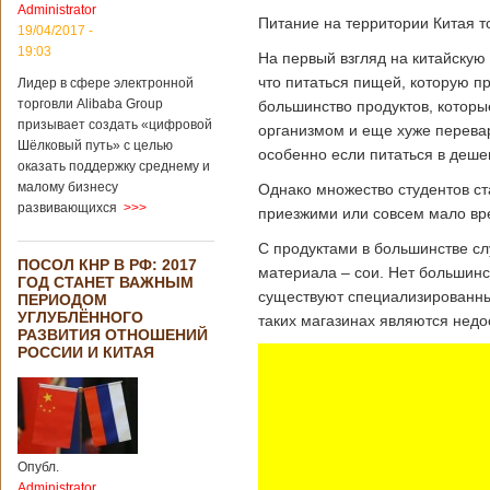
Administrator
Питание на территории Китая т
19/04/2017 -
19:03
На первый взгляд на китайскую 
что питаться пищей, которую п
Лидер в сфере электронной
торговли Alibaba Group
большинство продуктов, которы
призывает создать «цифровой
организмом и еще хуже перевар
Шёлковый путь» с целью
особенно если питаться в деш
оказать поддержку среднему и
малому бизнесу
Однако множество студентов ст
развивающихся
>>>
приезжими или совсем мало вр
С продуктами в большинстве сл
ПОСОЛ КНР В РФ: 2017
материала – сои. Нет большинс
ГОД СТАНЕТ ВАЖНЫМ
существуют специализированные
ПЕРИОДОМ
УГЛУБЛЁННОГО
таких магазинах являются недо
РАЗВИТИЯ ОТНОШЕНИЙ
РОССИИ И КИТАЯ
Опубл.
Administrator