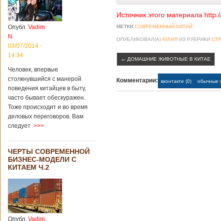
Источник этого материала http:
Опубл.
Vadim
МЕТКИ
СОВРЕМЕННЫЙ КИТАЙ
N.
ОПУБЛИКОВАЛ(А)
ЮЛИЯ
ИЗ РУБРИКИ
СТ
03/07/2014 -
14:34
←
ДОМАШНИЕ ЖИВОТНЫЕ В КИТАЕ
Человек, впервые
столкнувшийся с манерой
Комментарии:
вконтакте (0)
обычные (
поведения китайцев в быту,
часто бывает обескуражен.
Тоже происходит и во время
деловых переговоров. Вам
следует
>>>
ЧЕРТЫ СОВРЕМЕННОЙ
БИЗНЕС-МОДЕЛИ С
КИТАЕМ Ч.2
Опубл.
Vadim