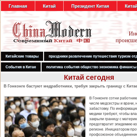
Главная
Китай
Президент Китая
Кита
Ин
происше
Китайские товары
праздники развлечение путешествия туризм от
События в Китае
политика события общество экономика финансы
Китай сегодня
В Гонконге бастуют медработники, требуя закрыть границу с Кита
В Гонконге сотни работник
числе медсестры и врачи, 
забастовку. По информаци
медики требуют, чтобы вл
закрыли границу с материк
предотвратит эпидемию ко
регионе. Инициатором про
профсоюзное объединени