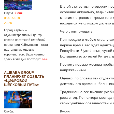
В этой статье мы поговорим про
особенно актуально, ведь Кита
Опубл.
Юлия
многими странами, кроме того 
08/01/2018 -
23:26
находятся не слишком далеко др
Город Харбин –
Чего стоит ожидать
административный центр
При поездке в любую страну ва
северо-восточной китайской
провинции Хэйлунцзян – стал
первое время вас ждет адаптац
настоящим ледовым
Республики. Чужой язык, чужой 
королевством. Ведь именно
Большинство жителей Китая с тр
здесь в эти дни проходит
>>>
Поэтому первые месяцы пребыва
напряженными.
ALIBABA GROUP
ПЛАНИРУЕТ СОЗДАТЬ
Однако, по словам тех студент
«ЦИФРОВОЙ
длительного времени, большинс
ШЁЛКОВЫЙ ПУТЬ»
Традиционно все высшие учебн
раза в год. По полтора месяца 
своих учебных обязанностей и 
Кухня
Опубл.