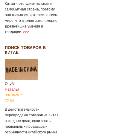
через 4 года
Китай – это удивительная и
после смерти
самобытная страна, поэтому
родителей
она вызывает интерес во всем
мире, что вполне закономерно.
Древнейшие умения и
В Китае спустя 4
традиции
>>>
года после смерти
родителей на свет
появился их
ПОИСК ТОВАРОВ В
ребенок. Выносила
КИТАЕ
малыша
суррогатная мать.
Перед смертью
супруги
заморозили
несколько
Опубл.
эмбрионов, так как
Наталья
планировали
09/10/2015 -
завести детей при
помощи
22:34
суррогатной
В действительности
матери. Эмбрионы
перепродажа товаров из Китая
хранились в
клинике в жидком
выгодное дело, если знать
азоте при
правильных продавцов и
температуре -196
особенности китайского рынка.