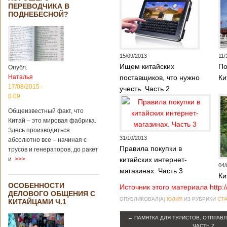
Опубликовано
ПЕРЕВОДЧИКА В
21/02/2019 - 22:26
В Китае найден
ПОДНЕБЕСНОЙ?
древний
крупный
бирюзовый
рудник
15/09/2013
11/
Ищем китайских
По
Опубл.
Наталья
поставщиков, что нужно
Ки
Китайским
17/08/2015 -
учесть. Часть 2
археологам
0:09
удалось
обнаружить
Общеизвестный факт, что
крупнейший рудник
Китай – это мировая фабрика.
по добыче бирюзы
Здесь производиться
на территории
31/10/2013
абсолютно все – начиная с
Синьцзян-
Правила покупки в
трусов и генераторов, до ракет
Уйгурского
и
>>>
китайских интернет-
автономного
04/
магазинах. Часть 3
района, что на
Ки
северо-западе
ОСОБЕННОСТИ
Источник этого материала http:
Китая. Об этом
ДЕЛОВОГО ОБЩЕНИЯ С
сообщает
ОПУБЛИКОВАЛ(А)
ЮЛИЯ
ИЗ РУБРИКИ
СТА
КИТАЙЦАМИ Ч.1
агентство Синьхуа,
ссылаясь на
←
ПАМЯТКА ДЛЯ ТУРИСТОВ, ОТПРАВ
Синьцзянский
ЧАСТЬ 2