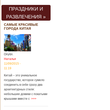
проведения дня
открытых дверей
ПРАЗДНИКИ И
публике был
показан симулятор
РАЗВЛЕЧЕНИЯ »
смерти. По мнению
сотрудников
САМЫЕ КРАСИВЫЕ
кладбища, такие
ГОРОДА КИТАЯ
переживания
помогут ценить
больше жизнь.
Большинство
посетителей
кладбища считают
Опубл.
такую идею
Наталья
странной,
11/09/2015 -
Подробнее...
11:19
Опубликовано
11/04/2018 - 21:48
Из-за взрыва на
Китай – это уникальное
заводе в Китае
государство, которое сумело
погибли люди
соединить в себе сразу два
архитектурных стиля:
небольшие домики с покатыми
крышами вместе с
>>>
В Китае на