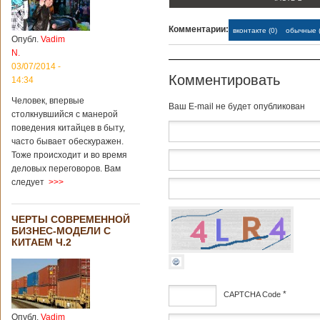
институт
археологии и
Комментарии:
культурных
вконтакте (0)
обычные (
Опубл.
Vadim
реликвий. Площадь
N.
участка, на
котором добывали
03/07/2014 -
Комментировать
бирюзу, составляет
14:34
более 8
Человек, впервые
квадратных
Baш E-mail не будет опубликован
столкнувшийся с манерой
километров.
Сообщается, что
поведения китайцев в быту,
рудник состоит из
часто бывает обескуражен.
функциональных
Тоже происходит и во время
зон для
деловых переговоров. Вам
Подробнее...
следует
>>>
Опубликовано
12/02/2019 - 10:40
Удивительные
для туристов
ЧЕРТЫ СОВРЕМЕННОЙ
вещи в Китае
БИЗНЕС-МОДЕЛИ С
КИТАЕМ Ч.2
*
CAPTCHA Code
Традиции и образ
жизни жителей
Опубл.
Vadim