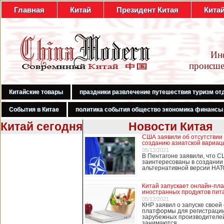
Главная
Китай
Президент Китая
Кита
Ин
происше
Китайские товары
праздники развлечение путешествия туризм от
События в Китае
политика события общество экономика финансы
Китай сегодня
Новости Китая
США заявили об отсутствии
В Гонконге
созданию азиатской вариац
бастуют
05/12/2021
В Пентагоне заявили, что С
медработники,
заинтересованы в создании
требуя закрыть
альтернативной версии НА
границу с
Китаем
Китай запускает онлайн-пл
иностранных продуктов пит
05/12/2021
КНР заявил о запуске своей
платформы для регистраци
В Гонконге сотни
зарубежных производителей
работников
занимаются …