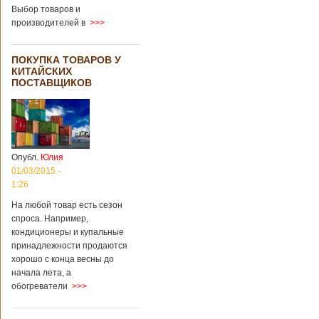
градусов. Бабушки
Выбор товаров и
и дедушки
производителей в
>>>
новорожденного
долгое время
судились
ПОКУПКА ТОВАРОВ У
Подробнее...
КИТАЙСКИХ
Опубликовано
ПОСТАВЩИКОВ
13/04/2018 - 21:25
В Китае на
кладбище
проводят
виртуальные
экскурсии в
загробный мир
Опубл.
Юлия
01/03/2015 -
1:26
На кладбище
Бабаошань в Китае
На любой товар есть сезон
в Пекине начали
спроса. Например,
использовать
кондиционеры и купальные
технологии
принадлежности продаются
виртуальной
хорошо с конца весны до
реальности с
начала лета, а
целью поддержать
обогреватели
>>>
близких и родных
усопших. Для этого
во время