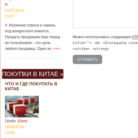
дсф
Китая существенно
N.
отличаются от
02/07/2014 -
европейского быта.
15:07
Мы собрали для
вас информацию о
4. Изучение спроса и заказы
вещах, которые
под конкретного клиента.
больше всего
Можно использовать следующие
HT
Продать продукцию еще перед
удивляют туристов
ее получением – это цель
title=""> <b> <blockquote cite
в Поднебесной.
любого продавца. Одно из
>>>
<strike> <strong>
Металлодетекторы
в метрополитене В
Пекине или
Шанхае терактов
не было, да и весь
ПОКУПКИ В КИТАЕ »
Китай в этом
отношении
ЧТО И ГДЕ ПОКУПАТЬ В
считается
КИТАЕ
благополучным
государством. Но в
метрополитене
Шанхая или
Подробнее...
Опубликовано
Опубл.
Юлия
23/09/2018 - 13:07
В Китае
появился на
30/08/2018 -
свет ребенок
13:08