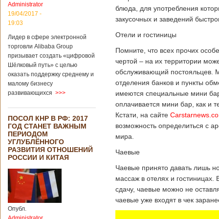
Administrator
подряд. Объем
блюда, для употребления котор
торговли между
19/04/2017 -
закусочных и заведений быстро
Германией и
19:03
Китаем достиг
Отели и гостиницы
Лидер в сфере электронной
199,3 миллиарда
евро. Как
торговли Alibaba Group
Помните, что всех прочих особ
свидетельствуют
призывает создать «цифровой
чертой – на их территории мож
опубликованные
Шёлковый путь» с целью
данные, в прошлом
обслуживающий постояльцев. М
оказать поддержку среднему и
году размер
отделения банков и пункты обм
малому бизнесу
импорта из Китая
развивающихся
>>>
имеются специальные мини бар
Подробнее...
Опубликовано
оплачивается мини бар, как и
21/02/2019 - 22:30
Китай и Россия
Кстати, на сайте
Carstarnews.c
ПОСОЛ КНР В РФ: 2017
собираются
возможность определиться с аре
ГОД СТАНЕТ ВАЖНЫМ
разрабатывать
ПЕРИОДОМ
тяжелый
мира.
УГЛУБЛЁННОГО
вертолет
РАЗВИТИЯ ОТНОШЕНИЙ
Чаевые
РОССИИ И КИТАЯ
Чаевые принято давать лишь н
массаж в отелях и гостиницах. 
В ближайшее
сдачу, чаевые можно не оставл
время между
чаевые уже входят в чек заране
Китаем и Россией
планируется
Опубл.
подписание
Administrator