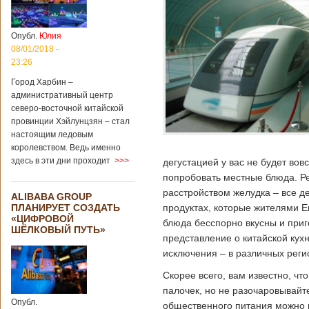
больницы Гонконга
Подробнее...
Опубликовано
04/02/2020 - 15:45
Третий год
Опубл.
Юлия
подряд Китай
08/01/2018 -
становится
23:26
самым
Город Харбин –
крупным
административный центр
торговым
северо-восточной китайской
партнером
провинции Хэйлунцзян – стал
Германии
настоящим ледовым
Как
королевством. Ведь именно
свидетельствуют
здесь в эти дни проходит
>>>
дегустацией у вас не будет вов
данные, которые
были
попробовать местные блюда. Р
обнародованы
расстройством желудка – все де
ALIBABA GROUP
Федеральным
ПЛАНИРУЕТ СОЗДАТЬ
продуктах, которые жителями 
статистическим
«ЦИФРОВОЙ
ведомством
блюда бесспорно вкусны и приг
ШЁЛКОВЫЙ ПУТЬ»
Германии, в 2018
представление о китайской кухн
году статус самого
исключения – в различных реги
крупного торгового
партнера страны
Скорее всего, вам известно, ч
остается за
палочек, но не разочаровывай
Китаем, причем это
Опубл.
уже третий год
общественного питания можно п