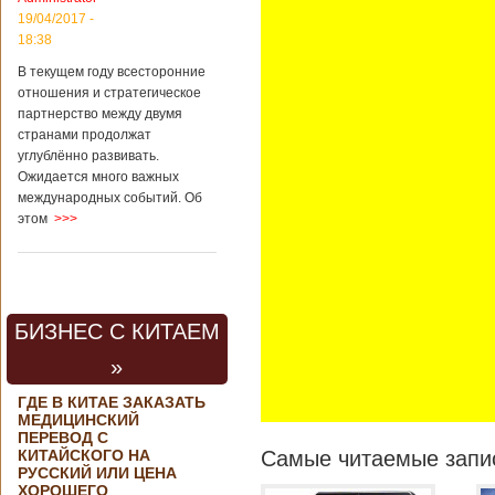
контракта на
19/04/2017 -
разработку
18:38
тяжелого
вертолета. Такое
В текущем году всесторонние
заявление сделала
отношения и стратегическое
директор по
партнерство между двумя
региональной
странами продолжат
политике и
углублённо развивать.
международному
Ожидается много важных
сотрудничеству
международных событий. Об
государственной
этом
>>>
корпорации
«Ростех» Виктор
Кладов
журналистам в
ходе
аэрокосмической
БИЗНЕС С КИТАЕМ
выставки Aero
India-2019, которая
»
проходит в
Бангалоре в
ГДЕ В КИТАЕ ЗАКАЗАТЬ
Индии. Контракт
МЕДИЦИНСКИЙ
между Китаем и
ПЕРЕВОД С
Россией на
КИТАЙСКОГО НА
Самые читаемые запис
разработку,
РУССКИЙ ИЛИ ЦЕНА
Подробнее...
ХОРОШЕГО