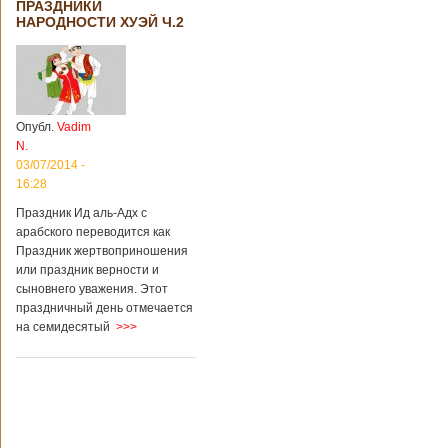
ПРАЗДНИКИ
территории города
НАРОДНОСТИ ХУЭЙ Ч.2
Цзаочжун в
восточной
провинции
Шаньдун на
предприятии
произошла
Опубл.
Vadim
трагедия. Как
N.
пишет ТАСС,
ссылаясь на
03/07/2014 -
информационное
16:28
агентство Синьхуа,
Праздник Ид аль-Адх с
происходило все в
одном из цехов
арабского переводится как
предприятия, во
Праздник жертвоприношения
время проведения
или праздник верности и
там сварочных
сыновнего уважения. Этот
работ. По
праздничный день отмечается
предварительной
на семидесятый
>>>
информации,
травмы получили
четыре человека,
погибли шесть
человек.
Обстоятельства
происшествия