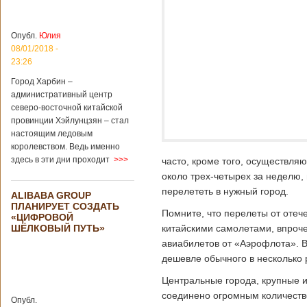
крупным
торговым
Опубл.
Юлия
партнером
Германии
08/01/2018 -
23:26
Как
свидетельствуют
Город Харбин –
данные, которые
административный центр
были
северо-восточной китайской
обнародованы
провинции Хэйлунцзян – стал
Федеральным
настоящим ледовым
статистическим
королевством. Ведь именно
ведомством
Германии, в 2018
здесь в эти дни проходит
>>>
часто, кроме того, осуществляю
году статус самого
около трех-четырех за неделю,
крупного торгового
перелететь в нужный город.
партнера страны
ALIBABA GROUP
ПЛАНИРУЕТ СОЗДАТЬ
остается за
Помните, что перелеты от отеч
«ЦИФРОВОЙ
Китаем, причем это
ШЁЛКОВЫЙ ПУТЬ»
китайскими самолетами, впроче
уже третий год
подряд. Объем
авиабилетов от «Аэрофлота». 
торговли между
дешевле обычного в несколько р
Германией и
Китаем достиг
Центральные города, крупные и
199,3 миллиарда
соединено огромным количество
евро. Как
Опубл.