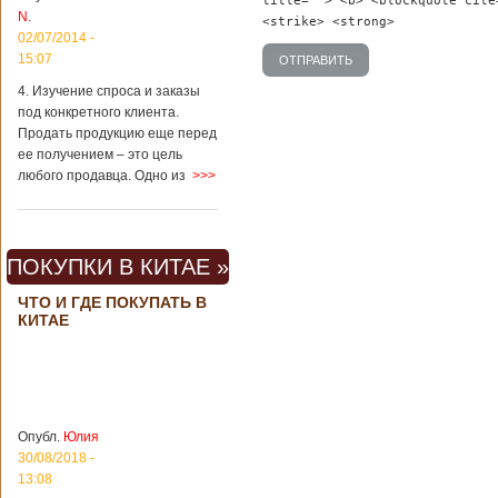
title=""> <b> <blockquote cite
Шанхае терактов
N.
<strike> <strong>
не было, да и весь
02/07/2014 -
Китай в этом
15:07
отношении
считается
4. Изучение спроса и заказы
благополучным
под конкретного клиента.
государством. Но в
Продать продукцию еще перед
метрополитене
ее получением – это цель
Шанхая или
любого продавца. Одно из
>>>
Подробнее...
Опубликовано
23/09/2018 - 13:07
В Китае
появился на
свет ребенок
В Китае спустя 4
ПОКУПКИ В КИТАЕ »
через 4 года
года после смерти
после смерти
родителей на свет
ЧТО И ГДЕ ПОКУПАТЬ В
родителей
появился их
КИТАЕ
ребенок. Выносила
малыша
суррогатная мать.
Перед смертью
супруги
заморозили
Опубл.
Юлия
несколько
30/08/2018 -
эмбрионов, так как
13:08
планировали