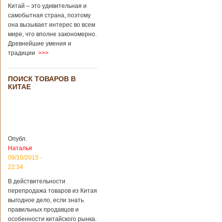
завести детей при
Китай – это удивительная и
помощи
самобытная страна, поэтому
суррогатной
она вызывает интерес во всем
матери. Эмбрионы
мире, что вполне закономерно.
хранились в
Древнейшие умения и
клинике в жидком
традиции
>>>
азоте при
температуре -196
градусов. Бабушки
ПОИСК ТОВАРОВ В
и дедушки
КИТАЕ
новорожденного
долгое время
судились
Подробнее...
Опубликовано
13/04/2018 - 21:25
В Китае на
кладбище
Опубл.
проводят
На кладбище
Наталья
виртуальные
Бабаошань в Китае
09/10/2015 -
экскурсии в
в Пекине начали
22:34
загробный мир
использовать
технологии
В действительности
виртуальной
перепродажа товаров из Китая
реальности с
выгодное дело, если знать
целью поддержать
правильных продавцов и
близких и родных
особенности китайского рынка.
усопших. Для этого