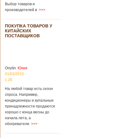
Выбор товаров и
во время
производителей в
>>>
проведения дня
открытых дверей
публике был
ПОКУПКА ТОВАРОВ У
показан симулятор
КИТАЙСКИХ
смерти. По мнению
ПОСТАВЩИКОВ
сотрудников
кладбища, такие
переживания
помогут ценить
больше жизнь.
Большинство
посетителей
Опубл.
Юлия
кладбища считают
01/03/2015 -
такую идею
1:26
странной,
На любой товар есть сезон
Подробнее...
Опубликовано
спроса. Например,
11/04/2018 - 21:48
Из-за взрыва на
кондиционеры и купальные
заводе в Китае
принадлежности продаются
погибли люди
В Китае на
хорошо с конца весны до
территории города
начала лета, а
Цзаочжун в
обогреватели
>>>
восточной
провинции
Шаньдун на