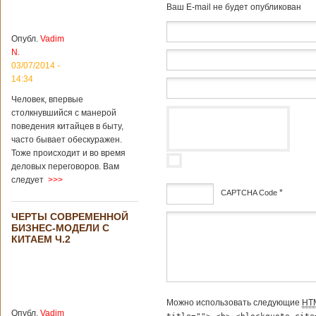
бирюзу, составляет
Baш E-mail не будет опубликован
более 8
квадратных
километров.
Опубл.
Vadim
Сообщается, что
N.
рудник состоит из
03/07/2014 -
функциональных
14:34
зон для
Подробнее...
Человек, впервые
Опубликовано
столкнувшийся с манерой
12/02/2019 - 10:40
Удивительные
поведения китайцев в быту,
для туристов
часто бывает обескуражен.
вещи в Китае
Традиции и
Тоже происходит и во время
образ жизни
деловых переговоров. Вам
жителей Китая
следует
>>>
существенно
*
CAPTCHA Code
отличаются от
европейского быта.
ЧЕРТЫ СОВРЕМЕННОЙ
Мы собрали для
дсф
БИЗНЕС-МОДЕЛИ С
вас информацию о
КИТАЕМ Ч.2
вещах, которые
больше всего
удивляют туристов
в Поднебесной.
Металлодетекторы
в метрополитене В
Можно использовать следующие
HT
Опубл.
Vadim
Пекине или