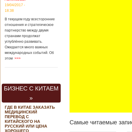
региональной
19/04/2017 -
политике и
18:38
международному
сотрудничеству
В текущем году всесторонние
государственной
отношения и стратегическое
корпорации
партнерство между двумя
«Ростех» Виктор
странами продолжат
Кладов
углублённо развивать.
журналистам в
Ожидается много важных
ходе
аэрокосмической
международных событий. Об
выставки Aero
этом
>>>
India-2019, которая
проходит в
Бангалоре в
Индии. Контракт
между Китаем и
БИЗНЕС С КИТАЕМ
Россией на
разработку,
»
Подробнее...
Опубликовано
21/02/2019 - 22:26
В Китае найден
ГДЕ В КИТАЕ ЗАКАЗАТЬ
древний
МЕДИЦИНСКИЙ
крупный
ПЕРЕВОД С
КИТАЙСКОГО НА
Самые читаемые запис
бирюзовый
РУССКИЙ ИЛИ ЦЕНА
рудник
ХОРОШЕГО