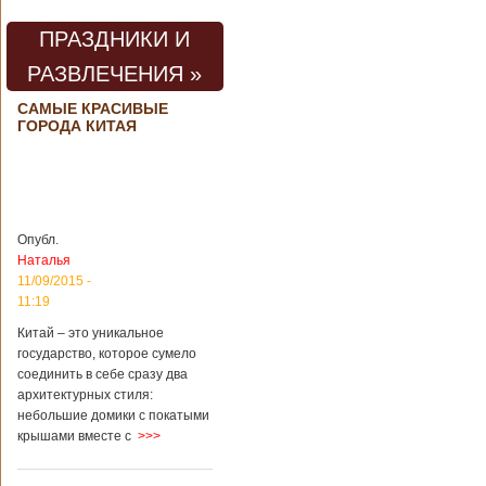
предприятии
произошла
ПРАЗДНИКИ И
трагедия. Как
пишет ТАСС,
РАЗВЛЕЧЕНИЯ »
ссылаясь на
информационное
САМЫЕ КРАСИВЫЕ
агентство Синьхуа,
ГОРОДА КИТАЯ
происходило все в
одном из цехов
предприятия, во
время проведения
там сварочных
работ. По
Опубл.
предварительной
Наталья
информации,
11/09/2015 -
травмы получили
11:19
четыре человека,
погибли шесть
Китай – это уникальное
человек.
государство, которое сумело
Обстоятельства
соединить в себе сразу два
происшествия
архитектурных стиля:
Подробнее...
Опубликовано
небольшие домики с покатыми
28/03/2018 - 1:14
Билеты на
крышами вместе с
>>>
туристические
объекты в
Руководство