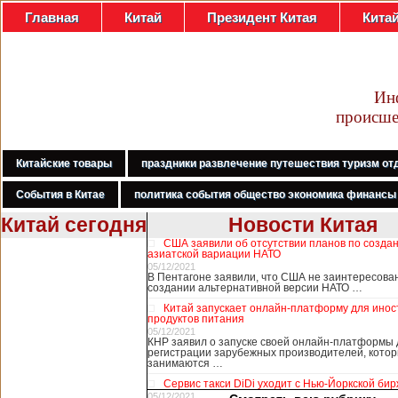
Главная
Китай
Президент Китая
Кита
Ин
происше
Китайские товары
праздники развлечение путешествия туризм от
События в Китае
политика события общество экономика финансы
Китай сегодня
Новости Китая
США заявили об отсутствии планов по созда
В Гонконге
азиатской вариации НАТО
бастуют
05/12/2021
В Пентагоне заявили, что США не заинтересова
медработники,
В Гонконге
создании альтернативной версии НАТО …
требуя закрыть
сотни работников
Китай запускает онлайн-платформу для ино
границу с
медицины, в том
продуктов питания
Китаем
числе медсестры и
05/12/2021
КНР заявил о запуске своей онлайн-платформы 
врачи, начали в
регистрации зарубежных производителей, кото
понедельник
занимаются …
забастовку. По
Сервис такси DiDi уходит с Нью-Йоркской би
информации от
05/12/2021