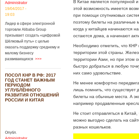
В Китае является популярной и
свидетельствуют
Administrator
опубликованные
этой возможность имеется возм
19/04/2017 -
данные, в прошлом
19:03
при помощи спутниковых систем
году размер
поэтому билеты на различные 
импорта из Китая
Лидер в сфере электронной
Подробнее...
когда у китайцев начинаются н
торговли Alibaba Group
Опубликовано
призывает создать «цифровой
остаются дома, а начинают акти
21/02/2019 - 22:30
Китай и Россия
Шёлковый путь» с целью
собираются
Необходимо отметить, что КНР 
оказать поддержку среднему и
разрабатывать
территории этой страны. Желез
малому бизнесу
тяжелый
вертолет
развивающихся
>>>
территории Азии, но при этом 
быстро добраться в любую точку
них само удовольствие.
ПОСОЛ КНР В РФ: 2017
ГОД СТАНЕТ ВАЖНЫМ
Не менее комфортно передвига
В ближайшее
ПЕРИОДОМ
время между
лишь помнить, что существует 
УГЛУБЛЁННОГО
Китаем и Россией
РАЗВИТИЯ ОТНОШЕНИЙ
билеты на обычные места. А эк
планируется
РОССИИ И КИТАЯ
например продавленные кресла
подписание
контракта на
Не стоит отправляться в Китай,
разработку
можно выгодно сделать на сайте
тяжелого
вертолета. Такое
разных кошельков.
заявление сделала
Опубл.
директор по
Administrator