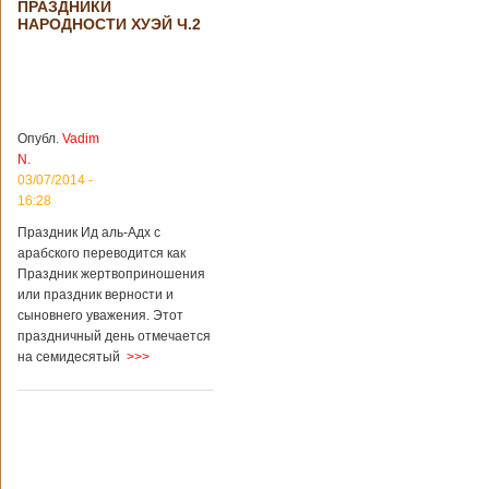
Китае могут
КНР
ПРАЗДНИКИ
стать дешевле
рассматривает
НАРОДНОСТИ ХУЭЙ Ч.2
возможность
снижения
стоимости входных
билетов на
большую часть
туристических
Опубл.
Vadim
объектов Китая.
N.
Пишет об этом
03/07/2014 -
издание South
16:28
China Morning Post.
Как сказано в
Праздник Ид аль-Адх с
сообщении,
арабского переводится как
решение снизить
Праздник жертвоприношения
размер оплаты –
или праздник верности и
это результат
сыновнего уважения. Этот
недовольства
праздничный день отмечается
туристов. Также это
должно
на семидесятый
>>>
поспособствовать
росту внутреннего
туризма с участием
семей, имеющих
средний достаток.
Как рассказал
представитель