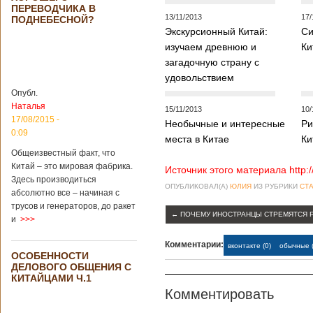
ПЕРЕВОДЧИКА В
13/11/2013
17/
ПОДНЕБЕСНОЙ?
Экскурсионный Китай:
Си
Китайским
изучаем древнюю и
Ки
археологам
загадочную страну с
удалось
удовольствием
обнаружить
крупнейший рудник
Опубл.
по добыче бирюзы
Наталья
15/11/2013
10/
на территории
17/08/2015 -
Необычные и интересные
Ри
Синьцзян-
0:09
Уйгурского
места в Китае
Ки
автономного
Общеизвестный факт, что
района, что на
Китай – это мировая фабрика.
Источник этого материала http:
северо-западе
Здесь производиться
Китая. Об этом
ОПУБЛИКОВАЛ(А)
ЮЛИЯ
ИЗ РУБРИКИ
СТА
абсолютно все – начиная с
сообщает
трусов и генераторов, до ракет
агентство Синьхуа,
←
ПОЧЕМУ ИНОСТРАНЦЫ СТРЕМЯТСЯ Р
и
>>>
ссылаясь на
Синьцзянский
институт
Комментарии:
вконтакте (0)
обычные (
ОСОБЕННОСТИ
археологии и
ДЕЛОВОГО ОБЩЕНИЯ С
культурных
КИТАЙЦАМИ Ч.1
реликвий. Площадь
Комментировать
участка, на
котором добывали