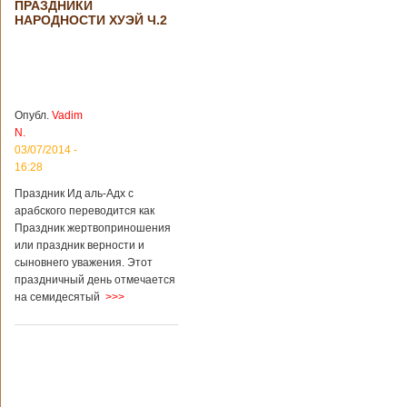
ПРАЗДНИКИ
стать дешевле
рассматривает
НАРОДНОСТИ ХУЭЙ Ч.2
возможность
снижения
стоимости входных
билетов на
большую часть
туристических
Опубл.
Vadim
объектов Китая.
N.
Пишет об этом
03/07/2014 -
издание South
16:28
China Morning Post.
Как сказано в
Праздник Ид аль-Адх с
сообщении,
арабского переводится как
решение снизить
Праздник жертвоприношения
размер оплаты –
это результат
или праздник верности и
недовольства
сыновнего уважения. Этот
туристов. Также это
праздничный день отмечается
должно
на семидесятый
>>>
поспособствовать
росту внутреннего
туризма с участием
семей, имеющих
средний достаток.
Как рассказал
представитель