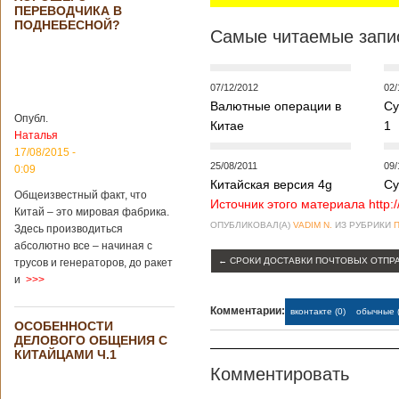
Опубликовано
ПЕРЕВОДЧИКА В
21/02/2019 - 22:26
В Китае найден
ПОДНЕБЕСНОЙ?
древний
Самые читаемые запис
крупный
Китайским
бирюзовый
археологам
рудник
удалось
07/12/2012
02/
обнаружить
Валютные операции в
Су
крупнейший рудник
Опубл.
Китае
1
по добыче бирюзы
Наталья
на территории
17/08/2015 -
Синьцзян-
25/08/2011
09/
0:09
Уйгурского
Китайская версия 4g
Су
автономного
Общеизвестный факт, что
района, что на
Источник этого материала http:
Китай – это мировая фабрика.
северо-западе
ОПУБЛИКОВАЛ(А)
VADIM N.
ИЗ РУБРИКИ
Здесь производиться
Китая. Об этом
абсолютно все – начиная с
сообщает
агентство Синьхуа,
←
СРОКИ ДОСТАВКИ ПОЧТОВЫХ ОТПРА
трусов и генераторов, до ракет
ссылаясь на
и
>>>
Синьцзянский
институт
Комментарии:
вконтакте (0)
обычные (
археологии и
ОСОБЕННОСТИ
культурных
ДЕЛОВОГО ОБЩЕНИЯ С
реликвий. Площадь
КИТАЙЦАМИ Ч.1
участка, на
Комментировать
котором добывали
бирюзу, составляет