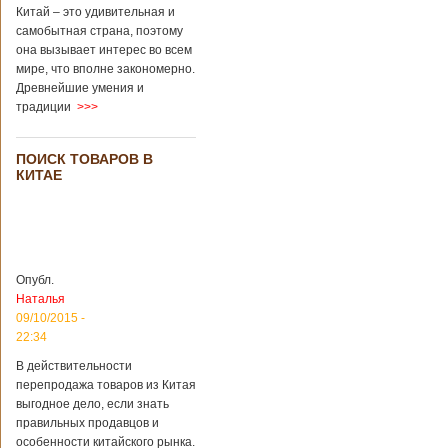
завести детей при
Китай – это удивительная и
помощи
самобытная страна, поэтому
суррогатной
она вызывает интерес во всем
матери. Эмбрионы
мире, что вполне закономерно.
хранились в
клинике в жидком
Древнейшие умения и
азоте при
традиции
>>>
температуре -196
градусов. Бабушки
и дедушки
ПОИСК ТОВАРОВ В
новорожденного
КИТАЕ
долгое время
судились
Подробнее...
Опубликовано
13/04/2018 - 21:25
В Китае на
кладбище
Опубл.
проводят
На кладбище
Наталья
виртуальные
Бабаошань в Китае
09/10/2015 -
экскурсии в
в Пекине начали
22:34
загробный мир
использовать
технологии
В действительности
виртуальной
перепродажа товаров из Китая
реальности с
выгодное дело, если знать
целью поддержать
правильных продавцов и
близких и родных
особенности китайского рынка.
усопших. Для этого