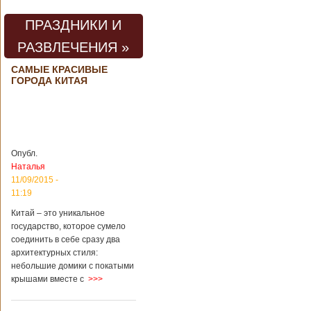
предприятии
произошла
ПРАЗДНИКИ И
трагедия. Как
пишет ТАСС,
РАЗВЛЕЧЕНИЯ »
ссылаясь на
информационное
САМЫЕ КРАСИВЫЕ
агентство Синьхуа,
ГОРОДА КИТАЯ
происходило все в
одном из цехов
предприятия, во
время проведения
там сварочных
работ. По
Опубл.
предварительной
Наталья
информации,
11/09/2015 -
травмы получили
четыре человека,
11:19
погибли шесть
Китай – это уникальное
человек.
государство, которое сумело
Обстоятельства
происшествия
соединить в себе сразу два
Подробнее...
архитектурных стиля:
Опубликовано
небольшие домики с покатыми
28/03/2018 - 1:14
Билеты на
крышами вместе с
>>>
туристические
объекты в
Руководство
Китае могут
КНР