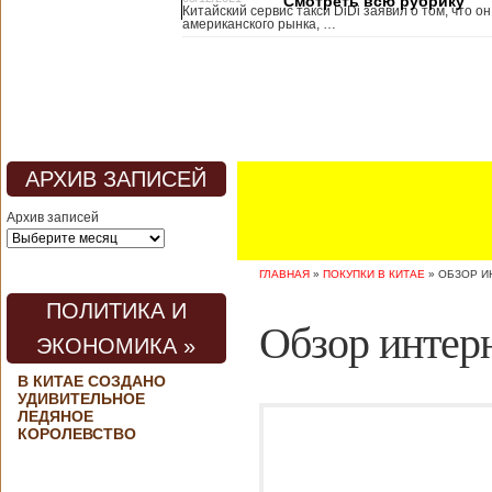
Смотреть всю рубрику
Китайский сервис такси DiDi заявил о том, что он
медицины, в том
американского рынка, …
числе медсестры и
врачи, начали в
понедельник
забастовку. По
информации от
местных СМИ,
медики требуют,
чтобы власти
АРХИВ ЗАПИСЕЙ
полностью
закрыли границу с
Архив записей
материковым
Китаем, что
предотвратит
ГЛАВНАЯ
»
ПОКУПКИ В КИТАЕ
»
ОБЗОР И
эпидемию
короонавируса в
ПОЛИТИКА И
регионе.
Обзор интерн
Инициатором
ЭКОНОМИКА »
протеста стало
новое
В КИТАЕ СОЗДАНО
профсоюзное
УДИВИТЕЛЬНОЕ
объединение
ЛЕДЯНОЕ
медицинских
КОРОЛЕВСТВО
работников. По
мнению
активистов,