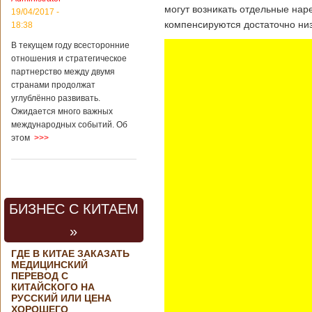
контракта на
могут возникать отдельные нар
19/04/2017 -
разработку
компенсируются достаточно ни
18:38
тяжелого
вертолета. Такое
В текущем году всесторонние
заявление сделала
отношения и стратегическое
директор по
партнерство между двумя
региональной
странами продолжат
политике и
углублённо развивать.
международному
Ожидается много важных
сотрудничеству
международных событий. Об
государственной
этом
>>>
корпорации
«Ростех» Виктор
Кладов
журналистам в
ходе
аэрокосмической
БИЗНЕС С КИТАЕМ
выставки Aero
India-2019, которая
»
проходит в
Бангалоре в
ГДЕ В КИТАЕ ЗАКАЗАТЬ
Индии. Контракт
МЕДИЦИНСКИЙ
между Китаем и
ПЕРЕВОД С
Россией на
КИТАЙСКОГО НА
разработку,
РУССКИЙ ИЛИ ЦЕНА
Подробнее...
ХОРОШЕГО