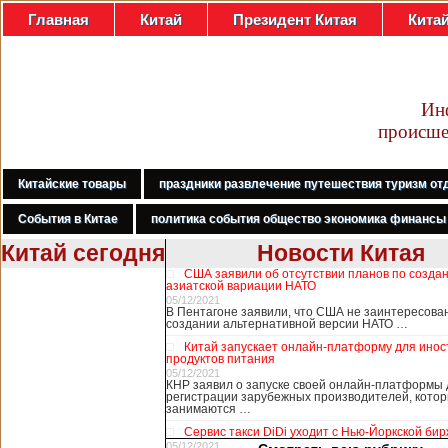
Главная
Китай
Президент Китая
Кита
Ин
происше
Китайские товары
праздники развлечение путешествия туризм от
События в Китае
политика события общество экономика финансы
Китай сегодня
Новости Китая
США заявили об отсутствии планов по созда
В Гонконге
азиатской вариации НАТО
бастуют
05/12/2021
В Пентагоне заявили, что США не заинтересова
медработники,
создании альтернативной версии НАТО …
требуя закрыть
Китай запускает онлайн-платформу для ино
границу с
продуктов питания
Китаем
05/12/2021
КНР заявил о запуске своей онлайн-платформы 
регистрации зарубежных производителей, кото
занимаются …
В Гонконге сотни
Сервис такси DiDi уходит с Нью-Йоркской би
работников
05/12/2021