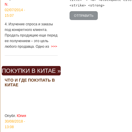
Шанхае терактов
N.
<strike> <strong>
не было, да и весь
02/07/2014 -
Китай в этом
15:07
отношении
считается
4. Изучение спроса и заказы
благополучным
под конкретного клиента.
государством. Но в
Продать продукцию еще перед
метрополитене
ее получением – это цель
Шанхая или
любого продавца. Одно из
>>>
Подробнее...
Опубликовано
23/09/2018 - 13:07
В Китае
появился на
свет ребенок
В Китае спустя 4
ПОКУПКИ В КИТАЕ »
через 4 года
года после смерти
после смерти
родителей на свет
ЧТО И ГДЕ ПОКУПАТЬ В
родителей
появился их
КИТАЕ
ребенок. Выносила
малыша
суррогатная мать.
Перед смертью
супруги
заморозили
Опубл.
Юлия
несколько
30/08/2018 -
эмбрионов, так как
13:08
планировали