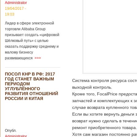
Administrator
подряд. Объем
торговли между
19/04/2017 -
Германией и
19:03
Китаем достиг
Лидер в сфере электронной
199,3 миллиарда
евро. Как
торговли Alibaba Group
свидетельствуют
призывает создать «цифровой
опубликованные
Шёлковый путь» с целью
данные, в прошлом
оказать поддержку среднему и
году размер
малому бизнесу
импорта из Китая
развивающихся
>>>
Подробнее...
Опубликовано
21/02/2019 - 22:30
Китай и Россия
ПОСОЛ КНР В РФ: 2017
собираются
ГОД СТАНЕТ ВАЖНЫМ
разрабатывать
Система контроля ресурса состо
ПЕРИОДОМ
тяжелый
выходной контроль.
УГЛУБЛЁННОГО
вертолет
РАЗВИТИЯ ОТНОШЕНИЙ
Кроме того, FocalPrice предос
РОССИИ И КИТАЯ
запчастей и комплектующих к эл
случае возврата купленного тов
Если вы хотите вернуть деньги
В ближайшее
время между
возврат нужно сделать в течени
Китаем и Россией
ремонт приобретенного товара.
планируется
Опубл.
Хотя сам магазин постоянно ра
подписание
Administrator