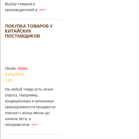
во время
Выбор товаров и
проведения дня
производителей в
>>>
открытых дверей
публике был
показан симулятор
ПОКУПКА ТОВАРОВ У
смерти. По мнению
КИТАЙСКИХ
сотрудников
ПОСТАВЩИКОВ
кладбища, такие
переживания
помогут ценить
больше жизнь.
Большинство
посетителей
Опубл.
Юлия
кладбища считают
01/03/2015 -
такую идею
1:26
странной,
Подробнее...
На любой товар есть сезон
Опубликовано
спроса. Например,
11/04/2018 - 21:48
Из-за взрыва на
кондиционеры и купальные
заводе в Китае
принадлежности продаются
погибли люди
В Китае на
хорошо с конца весны до
территории города
начала лета, а
Цзаочжун в
восточной
обогреватели
>>>
провинции
Шаньдун на