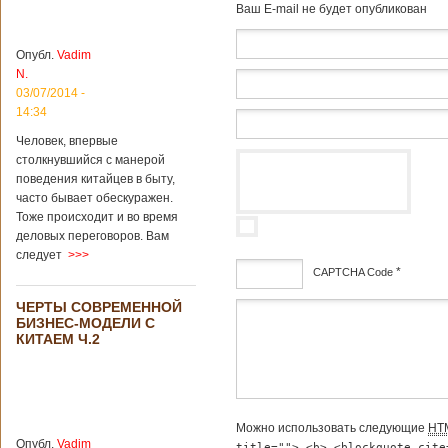
Baш E-mail не будет опубликован
более 8
квадратных
километров.
Опубл.
Vadim
Сообщается, что
N.
рудник состоит из
03/07/2014 -
функциональных
14:34
зон для
Подробнее...
Человек, впервые
Опубликовано
столкнувшийся с манерой
12/02/2019 - 10:40
Удивительные
поведения китайцев в быту,
для туристов
вещи в Китае
часто бывает обескуражен.
Традиции и
Тоже происходит и во время
образ жизни
жителей Китая
деловых переговоров. Вам
существенно
следует
>>>
отличаются от
*
CAPTCHA Code
европейского быта.
Мы собрали для
ЧЕРТЫ СОВРЕМЕННОЙ
дсф
вас информацию о
БИЗНЕС-МОДЕЛИ С
вещах, которые
КИТАЕМ Ч.2
больше всего
удивляют туристов
в Поднебесной.
Металлодетекторы
в метрополитене В
Можно использовать следующие
HT
Пекине или
Опубл.
Vadim
title=""> <b> <blockquote cite