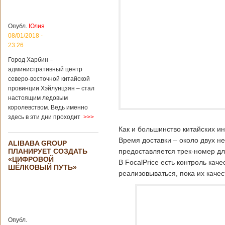
больницы Гонконга
Подробнее...
Опубликовано
04/02/2020 - 15:45
Третий год
Опубл.
Юлия
подряд Китай
08/01/2018 -
становится
23:26
самым
Город Харбин –
крупным
административный центр
торговым
северо-восточной китайской
партнером
провинции Хэйлунцзян – стал
Германии
настоящим ледовым
Как
королевством. Ведь именно
свидетельствуют
здесь в эти дни проходит
>>>
данные, которые
были
Как и большинство китайских и
обнародованы
Время доставки – около двух н
ALIBABA GROUP
Федеральным
ПЛАНИРУЕТ СОЗДАТЬ
предоставляется трек-номер д
статистическим
«ЦИФРОВОЙ
ведомством
В FocalPrice есть контроль кач
ШЁЛКОВЫЙ ПУТЬ»
Германии, в 2018
реализовываться, пока их каче
году статус самого
крупного торгового
партнера страны
остается за
Китаем, причем это
Опубл.
уже третий год