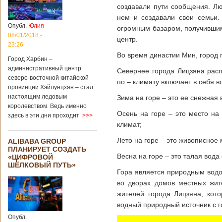
больницы Гонконга
создавали пути сообщения. Лю
Подробнее...
нем и создавали свои семьи.
Опубликовано
04/02/2020 - 15:45
Третий год
Опубл.
Юлия
огромным базаром, получившим
подряд Китай
08/01/2018 -
центр.
становится
23:26
самым
Во время династии Мин, город
Город Харбин –
крупным
административный центр
торговым
Севернее города Лицзяна рас
северо-восточной китайской
партнером
по – климату включает в себя вс
провинции Хэйлунцзян – стал
Германии
настоящим ледовым
Зима на горе – это ее снежная
Как
королевством. Ведь именно
свидетельствуют
Осень на горе – это место на 
здесь в эти дни проходит
>>>
данные, которые
климат;
были
обнародованы
Лето на горе – это живописное 
ALIBABA GROUP
Федеральным
ПЛАНИРУЕТ СОЗДАТЬ
статистическим
Весна на горе – это талая вода
«ЦИФРОВОЙ
ведомством
ШЁЛКОВЫЙ ПУТЬ»
Германии, в 2018
Гора является природным водо
году статус самого
во дворах домов местных жите
крупного торгового
партнера страны
жителей города Лицзяна, кот
остается за
водный природный источник с г
Китаем, причем это
Опубл.
уже третий год