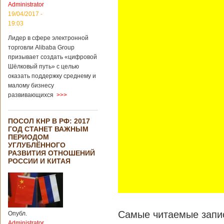
Administrator
подряд. Объем
торговли между
19/04/2017 -
Германией и
19:03
Китаем достиг
Лидер в сфере электронной
199,3 миллиарда
евро. Как
торговли Alibaba Group
свидетельствуют
призывает создать «цифровой
опубликованные
Шёлковый путь» с целью
данные, в прошлом
оказать поддержку среднему и
году размер
малому бизнесу
импорта из Китая
развивающихся
>>>
Подробнее...
Опубликовано
21/02/2019 - 22:30
Китай и Россия
ПОСОЛ КНР В РФ: 2017
собираются
ГОД СТАНЕТ ВАЖНЫМ
разрабатывать
ПЕРИОДОМ
тяжелый
УГЛУБЛЁННОГО
вертолет
РАЗВИТИЯ ОТНОШЕНИЙ
РОССИИ И КИТАЯ
В ближайшее
время между
Китаем и Россией
Самые читаемые запис
планируется
Опубл.
подписание
Administrator