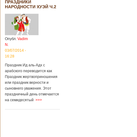
ПРАЗДНИКИ
территории города
НАРОДНОСТИ ХУЭЙ Ч.2
Цзаочжун в
восточной
провинции
Шаньдун на
предприятии
произошла
Опубл.
Vadim
трагедия. Как
N.
пишет ТАСС,
ссылаясь на
03/07/2014 -
информационное
16:28
агентство Синьхуа,
Праздник Ид аль-Адх с
происходило все в
одном из цехов
арабского переводится как
предприятия, во
Праздник жертвоприношения
время проведения
или праздник верности и
там сварочных
сыновнего уважения. Этот
работ. По
праздничный день отмечается
предварительной
на семидесятый
>>>
информации,
травмы получили
четыре человека,
погибли шесть
человек.
Обстоятельства
происшествия