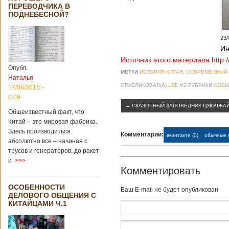
Опубликовано
ПЕРЕВОДЧИКА В
21/02/2019 - 22:26
В Китае найден
ПОДНЕБЕСНОЙ?
древний
крупный
бирюзовый
23/
рудник
Ин
Источник этого материала http:
Опубл.
МЕТКИ
ИСТОРИЯ КИТАЯ
,
СОВРЕМЕННЫЙ 
Наталья
Китайским
ОПУБЛИКОВАЛ(А)
LEE
ИЗ РУБРИКИ
СОБЫ
17/08/2015 -
археологам
0:09
удалось
←
СКАЗОЧНЫЙ ЗАПОВЕДНИК ЦЗЮЧЖАЙ
обнаружить
Общеизвестный факт, что
крупнейший рудник
Китай – это мировая фабрика.
по добыче бирюзы
Здесь производиться
Комментарии:
вконтакте (0)
обычные (
на территории
абсолютно все – начиная с
Синьцзян-
трусов и генераторов, до ракет
Уйгурского
и
>>>
автономного
Комментировать
района, что на
северо-западе
ОСОБЕННОСТИ
Китая. Об этом
Baш E-mail не будет опубликован
ДЕЛОВОГО ОБЩЕНИЯ С
сообщает
КИТАЙЦАМИ Ч.1
агентство Синьхуа,
ссылаясь на
Синьцзянский