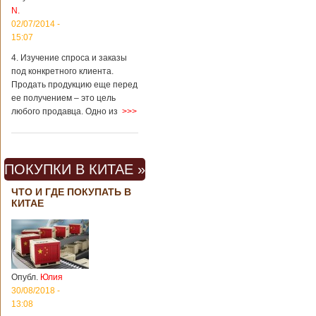
Китая существенно
N.
отличаются от
02/07/2014 -
европейского быта.
15:07
Мы собрали для
вас информацию о
4. Изучение спроса и заказы
вещах, которые
под конкретного клиента.
больше всего
Продать продукцию еще перед
удивляют туристов
ее получением – это цель
в Поднебесной.
любого продавца. Одно из
>>>
Металлодетекторы
в метрополитене В
Пекине или
Шанхае терактов
не было, да и весь
ПОКУПКИ В КИТАЕ »
Китай в этом
отношении
ЧТО И ГДЕ ПОКУПАТЬ В
считается
КИТАЕ
благополучным
государством. Но в
метрополитене
Шанхая или
Подробнее...
Опубликовано
Опубл.
Юлия
23/09/2018 - 13:07
В Китае
появился на
30/08/2018 -
свет ребенок
13:08