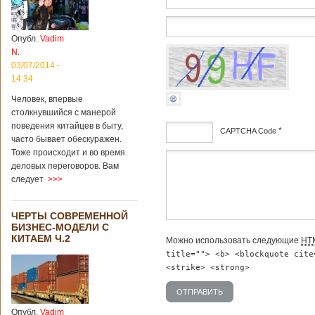
институт
археологии и
культурных
Опубл.
Vadim
реликвий. Площадь
N.
участка, на
котором добывали
03/07/2014 -
бирюзу, составляет
14:34
более 8
Человек, впервые
квадратных
столкнувшийся с манерой
километров.
Сообщается, что
поведения китайцев в быту,
*
CAPTCHA Code
рудник состоит из
часто бывает обескуражен.
функциональных
Тоже происходит и во время
дсф
зон для
деловых переговоров. Вам
Подробнее...
следует
>>>
Опубликовано
12/02/2019 - 10:40
Удивительные
для туристов
ЧЕРТЫ СОВРЕМЕННОЙ
вещи в Китае
БИЗНЕС-МОДЕЛИ С
КИТАЕМ Ч.2
Можно использовать следующие
HT
title=""> <b> <blockquote cite
<strike> <strong>
Традиции и образ
жизни жителей
Опубл.
Vadim