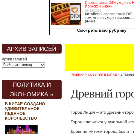
Сервис такси DiDi уходит с 
медицины, в том
Йоркской биржи
числе медсестры и
05/12/2021
Китайский сервис такси DiDi
врачи, начали в
том, что он уходит американ
понедельник
рынка, …
забастовку. По
информации от
Смотреть всю рубрику
местных СМИ,
медики требуют,
чтобы власти
АРХИВ ЗАПИСЕЙ
полностью
закрыли границу с
Архив записей
материковым
Китаем, что
предотвратит
ГЛАВНАЯ
»
СОБЫТИЯ В КИТАЕ
»
ДРЕВНИ
эпидемию
короонавируса в
ПОЛИТИКА И
регионе.
Древний гор
Инициатором
ЭКОНОМИКА »
протеста стало
новое
В КИТАЕ СОЗДАНО
профсоюзное
УДИВИТЕЛЬНОЕ
объединение
Город Лицзя – это древний гор
ЛЕДЯНОЕ
медицинских
КОРОЛЕВСТВО
работников. По
Город славиться уникальной и
мнению
Древние жители города были - 
активистов,