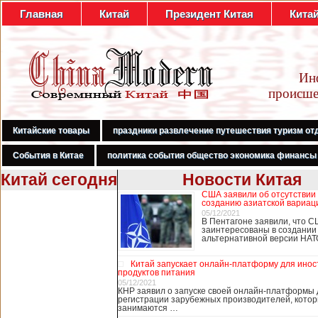
Главная
Китай
Президент Китая
Кита
Ин
происше
Китайские товары
праздники развлечение путешествия туризм от
События в Китае
политика события общество экономика финансы
Китай сегодня
Новости Китая
США заявили об отсутствии
В Гонконге
созданию азиатской вариац
бастуют
05/12/2021
В Пентагоне заявили, что С
медработники,
заинтересованы в создании
требуя закрыть
альтернативной версии НА
границу с
Китаем
Китай запускает онлайн-платформу для ино
продуктов питания
05/12/2021
КНР заявил о запуске своей онлайн-платформы 
регистрации зарубежных производителей, кото
В Гонконге сотни
занимаются …
работников