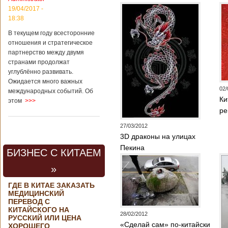
контракта на
19/04/2017 -
разработку
18:38
тяжелого
вертолета. Такое
В текущем году всесторонние
заявление сделала
отношения и стратегическое
директор по
партнерство между двумя
региональной
странами продолжат
политике и
углублённо развивать.
международному
Ожидается много важных
сотрудничеству
02/
международных событий. Об
государственной
Ки
этом
>>>
корпорации
«Ростех» Виктор
ре
Кладов
27/03/2012
журналистам в
ходе
3D драконы на улицах
аэрокосмической
Пекина
БИЗНЕС С КИТАЕМ
выставки Aero
India-2019, которая
»
проходит в
Бангалоре в
ГДЕ В КИТАЕ ЗАКАЗАТЬ
Индии. Контракт
МЕДИЦИНСКИЙ
между Китаем и
ПЕРЕВОД С
Россией на
КИТАЙСКОГО НА
разработку,
28/02/2012
РУССКИЙ ИЛИ ЦЕНА
Подробнее...
«Сделай сам» по-китайски
ХОРОШЕГО