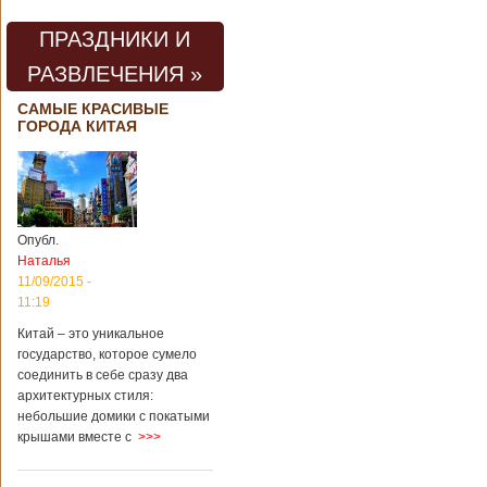
проведения дня
открытых дверей
ПРАЗДНИКИ И
публике был
показан симулятор
РАЗВЛЕЧЕНИЯ »
смерти. По мнению
сотрудников
САМЫЕ КРАСИВЫЕ
кладбища, такие
ГОРОДА КИТАЯ
переживания
помогут ценить
больше жизнь.
Большинство
посетителей
кладбища считают
Опубл.
такую идею
Наталья
странной,
11/09/2015 -
Подробнее...
11:19
Опубликовано
11/04/2018 - 21:48
Из-за взрыва на
Китай – это уникальное
заводе в Китае
государство, которое сумело
погибли люди
соединить в себе сразу два
архитектурных стиля:
небольшие домики с покатыми
крышами вместе с
>>>
В Китае на