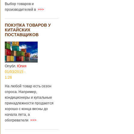
градусов. Бабушки
Выбор товаров и
и дедушки
производителей в
>>>
новорожденного
долгое время
судились
ПОКУПКА ТОВАРОВ У
Подробнее...
КИТАЙСКИХ
Опубликовано
ПОСТАВЩИКОВ
13/04/2018 - 21:25
В Китае на
кладбище
проводят
виртуальные
экскурсии в
загробный мир
Опубл.
Юлия
01/03/2015 -
1:26
На кладбище
Бабаошань в Китае
На любой товар есть сезон
в Пекине начали
спроса. Например,
использовать
кондиционеры и купальные
технологии
принадлежности продаются
виртуальной
хорошо с конца весны до
реальности с
начала лета, а
целью поддержать
обогреватели
>>>
близких и родных
усопших. Для этого
во время