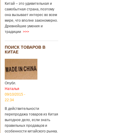
через 4 года
Китай – это удивительная и
после смерти
самобытная страна, поэтому
родителей
она вызывает интерес во всем
мире, что вполне закономерно.
Древнейшие умения и
В Китае спустя 4
традиции
>>>
года после смерти
родителей на свет
появился их
ПОИСК ТОВАРОВ В
ребенок. Выносила
КИТАЕ
малыша
суррогатная мать.
Перед смертью
супруги
заморозили
несколько
Опубл.
эмбрионов, так как
Наталья
планировали
09/10/2015 -
завести детей при
помощи
22:34
суррогатной
В действительности
матери. Эмбрионы
перепродажа товаров из Китая
хранились в
клинике в жидком
выгодное дело, если знать
азоте при
правильных продавцов и
температуре -196
особенности китайского рынка.