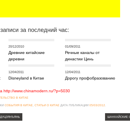
записи за последний час:
20/12/2010
01/09/2011
Древние китайские
Речные каналы от
деревни
династии Цинь
12/04/2011
12/04/2011
:
Disneyland в Китае
Дорогу профобразованию
а http://www.chinamodern.ru/?p=5030
ТЕЛЬСТВО В КИТАЕ
ИКИ
СОБЫТИЯ В КИТАЕ
,
СТАТЬИ О КИТАЕ
ДАТА ПУБЛИКАЦИИ
05/03/2012
.
 ДУЦЗЯНЪЯНЬ
ШАНХАЙСКИЕ 