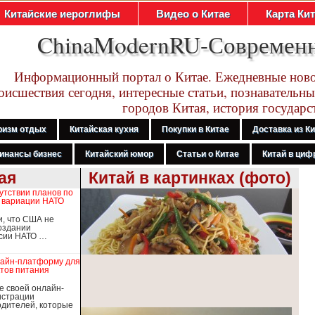
Китайские иероглифы
Видео о Китае
Карта Ки
ChinaModernRU-Современ
Информационный портал о Китае. Ежедневные ново
оисшествия сегодня, интересные статьи, познавательны
городов Китая, история государс
ризм отдых
Китайская кухня
Покупки в Китае
Доставка из К
инансы бизнес
Китайский юмор
Статьи о Китае
Китай в цифр
ая
Китай в картинках (фото)
утствии планов по
 вариации НАТО
и, что США не
оздании
рсии НАТО …
лайн-платформу для
тов питания
е своей онлайн-
истрации
дителей, которые