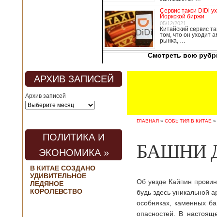
медицины, в том
Сервис такси DiDi у
числе медсестры и
Йоркской биржи
врачи, начали в
05/12/2021
Китайский сервис та
понедельник
том, что он уходит 
забастовку. По
рынка, …
информации от
Смотреть всю рубр
местных СМИ,
медики требуют,
чтобы власти
АРХИВ ЗАПИСЕЙ
полностью
закрыли границу с
Архив записей
материковым
Китаем, что
предотвратит
ГЛАВНАЯ
»
СОБЫТИЯ В КИТАЕ
эпидемию
короонавируса в
ПОЛИТИКА И
регионе.
БАШНИ 
Инициатором
ЭКОНОМИКА »
протеста стало
новое
В КИТАЕ СОЗДАНО
профсоюзное
УДИВИТЕЛЬНОЕ
объединение
Об уезде Кайпин провинц
ЛЕДЯНОЕ
медицинских
КОРОЛЕВСТВО
будь здесь уникальной 
работников. По
особняках, каменных б
мнению
активистов,
опасностей. В настоящ