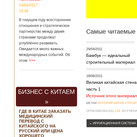
региональной
19/04/2017 -
политике и
18:38
международному
сотрудничеству
В текущем году всесторонние
государственной
отношения и стратегическое
корпорации
Самые читаемые 
партнерство между двумя
«Ростех» Виктор
Кладов
странами продолжат
журналистам в
углублённо развивать.
ходе
Ожидается много важных
29/04/2011
аэрокосмической
международных событий. Об
Бамбук — идеальный
выставки Aero
этом
>>>
строительный материал
India-2019, которая
проходит в
Бангалоре в
18/08/2011
Индии. Контракт
Великая китайская стена
между Китаем и
часть 1
Россией на
БИЗНЕС С КИТАЕМ
разработку,
Источник этого материал
Подробнее...
»
МЕТКИ
ИСТОРИЯ КИТАЯ
,
СТРОИ
Опубликовано
21/02/2019 - 22:26
В Китае найден
ГДЕ В КИТАЕ ЗАКАЗАТЬ
ОПУБЛИКОВАЛ(А)
LEE
ИЗ РУБР
древний
МЕДИЦИНСКИЙ
крупный
Китайским
ПЕРЕВОД С
←
ИРРИГАЦИОННАЯ СИСТЕМА
бирюзовый
археологам
КИТАЙСКОГО НА
рудник
удалось
РУССКИЙ ИЛИ ЦЕНА
ХОРОШЕГО
обнаружить