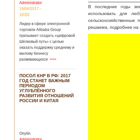
Administrator
подряд. Объем
В последние годы зе
торговли между
19/04/2017 -
использовать для лю
Германией и
19:03
Китаем достиг
сельскохозяйственные 
Лидер в сфере электронной
199,3 миллиарда
решаема, подробнее на 
евро. Как
торговли Alibaba Group
свидетельствуют
призывает создать «цифровой
опубликованные
Шёлковый путь» с целью
данные, в прошлом
оказать поддержку среднему и
году размер
малому бизнесу
импорта из Китая
развивающихся
>>>
Подробнее...
Опубликовано
21/02/2019 - 22:30
Китай и Россия
ПОСОЛ КНР В РФ: 2017
собираются
ГОД СТАНЕТ ВАЖНЫМ
разрабатывать
В ближайшее
ПЕРИОДОМ
тяжелый
время между
УГЛУБЛЁННОГО
вертолет
Китаем и Россией
РАЗВИТИЯ ОТНОШЕНИЙ
планируется
РОССИИ И КИТАЯ
подписание
контракта на
разработку
тяжелого
вертолета. Такое
заявление сделала
Опубл.
директор по
Administrator