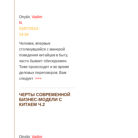
зон для
Подробнее...
Опубликовано
12/02/2019 - 10:40
Удивительные
Опубл.
Vadim
для туристов
N.
вещи в Китае
Традиции и
03/07/2014 -
образ жизни
14:34
жителей Китая
Человек, впервые
существенно
отличаются от
столкнувшийся с манерой
европейского быта.
поведения китайцев в быту,
Мы собрали для
часто бывает обескуражен.
вас информацию о
Тоже происходит и во время
вещах, которые
деловых переговоров. Вам
больше всего
следует
>>>
удивляют туристов
в Поднебесной.
Металлодетекторы
ЧЕРТЫ СОВРЕМЕННОЙ
в метрополитене В
БИЗНЕС-МОДЕЛИ С
Пекине или
КИТАЕМ Ч.2
Шанхае терактов
не было, да и весь
Китай в этом
отношении
считается
благополучным
Опубл.
Vadim
государством. Но в