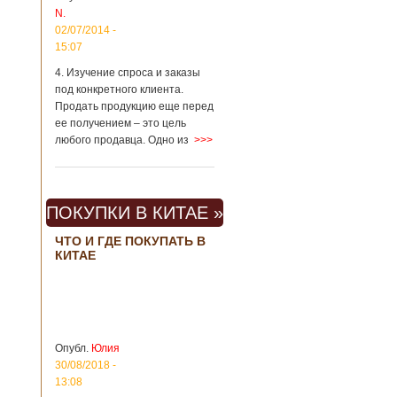
N.
метрополитене
Шанхая или
02/07/2014 -
Подробнее...
15:07
Опубликовано
23/09/2018 - 13:07
В Китае
4. Изучение спроса и заказы
появился на
под конкретного клиента.
свет ребенок
В Китае спустя 4
Продать продукцию еще перед
через 4 года
года после смерти
ее получением – это цель
после смерти
родителей на свет
любого продавца. Одно из
>>>
родителей
появился их
ребенок. Выносила
малыша
суррогатная мать.
ПОКУПКИ В КИТАЕ »
Перед смертью
супруги
заморозили
ЧТО И ГДЕ ПОКУПАТЬ В
КИТАЕ
несколько
эмбрионов, так как
планировали
завести детей при
помощи
суррогатной
матери. Эмбрионы
Опубл.
Юлия
хранились в
30/08/2018 -
клинике в жидком
13:08
азоте при