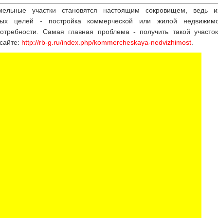
мельные участки становятся настоящим сокровищем, ведь 
бых целей - постройка коммерческой или жилой недвижим
потребности. Самая главная проблема - получить такой участо
сайте:
http://rb-g.ru/index.php/kommercheskaya-nedvizhimost
.