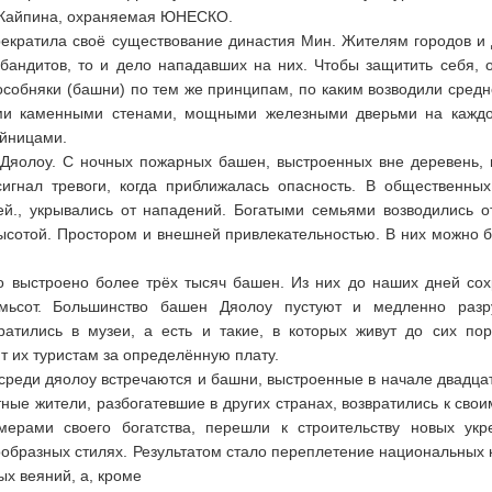
 Кайпина, охраняемая ЮНЕСКО.
рекратила своё существование династия Мин. Жителям городов и
бандитов, то и дело нападавших на них. Чтобы защитить себя, 
особняки (башни) по тем же принципам, по каким возводили сред
ыми каменными стенами, мощными железными дверьми на каждо
ойницами.
 Дяолоу. С ночных пожарных башен, выстроенных вне деревень,
сигнал тревоги, когда приближалась опасность. В общественны
ей., укрывались от нападений. Богатыми семьями возводились 
сотой. Простором и внешней привлекательностью. В них можно 
о выстроено более трёх тысяч башен. Из них до наших дней со
мьсот. Большинство башен Дяолоу пустуют и медленно разр
ратились в музеи, а есть и такие, в которых живут до сих по
т их туристам за определённую плату.
 среди дяолоу встречаются и башни, выстроенные в начале двадцат
ные жители, разбогатевшие в других странах, возвратились к сво
мерами своего богатства, перешли к строительству новых укр
ообразных стилях. Результатом стало переплетение национальных 
х веяний, а, кроме