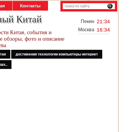
тая
Контакты
ный Китай
21:34
Пекин
16:34
Москва
сти Китая, события и
е обзоры, фото и описание
тва
итая
достижения технологии компьютеры интернет
ах..