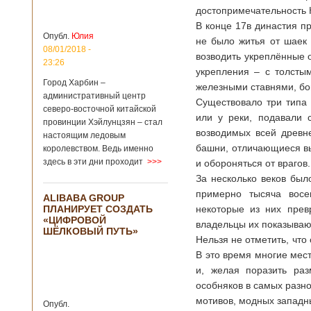
больницы Гонконга
достопримечательность
Подробнее...
В конце 17в династия п
Опубликовано
04/02/2020 - 15:45
Третий год
Опубл.
Юлия
не было житья от шаек 
подряд Китай
08/01/2018 -
возводить укреплённые 
становится
23:26
укрепления – с толст
самым
Город Харбин –
крупным
железными ставнями, б
административный центр
торговым
Существовало три типа
северо-восточной китайской
партнером
или у реки, подавали 
провинции Хэйлунцзян – стал
Германии
возводимых всей древн
настоящим ледовым
Как
башни, отличающиеся вы
королевством. Ведь именно
свидетельствуют
здесь в эти дни проходит
>>>
и обороняться от врагов.
данные, которые
были
За несколько веков был
обнародованы
примерно тысяча восе
ALIBABA GROUP
Федеральным
ПЛАНИРУЕТ СОЗДАТЬ
некоторые из них прев
статистическим
«ЦИФРОВОЙ
ведомством
владельцы их показываю
ШЁЛКОВЫЙ ПУТЬ»
Германии, в 2018
Нельзя не отметить, что
году статус самого
В это время многие мест
крупного торгового
и, желая поразить раз
партнера страны
остается за
особняков в самых разн
Китаем, причем это
мотивов, модных западны
Опубл.
уже третий год