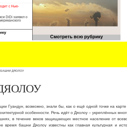
ходит с Нью-
кси DiDi заявил о
американского
ику
Смотреть всю рубрику
»
БАШНИ ДЯОЛОУ
ДЯОЛОУ
ии Гуандун, возможно, знали бы, как о ещё одной точке на карте
архитектурной особенности.
Речь идёт о Дяолоу – укреплённых мно
ашнях, в течение веков защищающих местное население от всев
ее время башни Дяолоу известны как главная культурная и ист