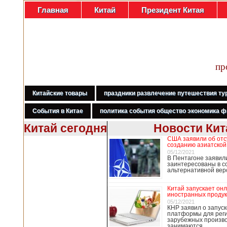
Главная
Китай
Президент Китая
пр
Китайские товары
праздники развлечение путешествия ту
События в Китае
политика события общество экономика ф
Китай сегодня
Новости Кит
США заявили об отс
В Гонконге
созданию азиатской
бастуют
05/12/2021
В Пентагоне заявил
медработники,
заинтересованы в с
требуя закрыть
альтернативной ве
границу с
Китаем
Китай запускает он
иностранных продук
05/12/2021
КНР заявил о запуск
платформы для рег
В Гонконге сотни
зарубежных произво
работников
занимаются …