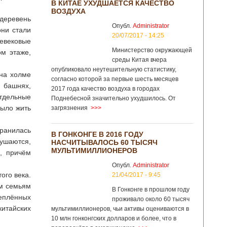
В КИТАЕ УХУДШАЕТСЯ КАЧЕСТВО
ВОЗДУХА
 деревень
Опубл.
Administrator
они стали
20/07/2017 - 14:25
невековые
Министерство окружающей
м этаже,
среды Китая вчера
опубликовало неутешительную статистику,
 на холме
согласно которой за первые шесть месяцев
х башнях,
2017 года качество воздуха в городах
отдельные
Поднебесной значительно ухудшилось. От
было жить
загрязнения
>>>
хранилась
В ГОНКОНГЕ В 2016 ГОДУ
ушаются,
НАСЧИТЫВАЛОСЬ 60 ТЫСЯЧ
МУЛЬТИМИЛЛИОНЕРОВ
р, причём
Опубл.
Administrator
ого века.
21/04/2017 - 9:45
им семьям
В Гонконге в прошлом году
еплённых
проживало около 60 тысяч
китайских
мультимиллионеров, чьи активы оцениваются в
10 млн гонконгских долларов и более, что в