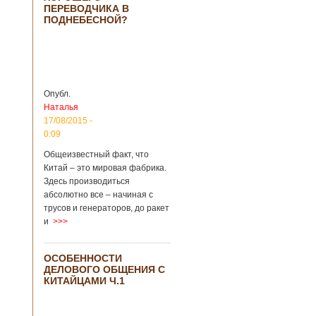
ПЕРЕВОДЧИКА В
крупнейший рудник
ПОДНЕБЕСНОЙ?
по добыче бирюзы
на территории
Синьцзян-
Уйгурского
автономного
района, что на
северо-западе
Опубл.
Китая. Об этом
Наталья
сообщает
17/08/2015 -
агентство Синьхуа,
0:09
ссылаясь на
Синьцзянский
Общеизвестный факт, что
институт
Китай – это мировая фабрика.
археологии и
Здесь производиться
культурных
абсолютно все – начиная с
реликвий. Площадь
трусов и генераторов, до ракет
участка, на
и
>>>
котором добывали
бирюзу, составляет
более 8
ОСОБЕННОСТИ
квадратных
ДЕЛОВОГО ОБЩЕНИЯ С
километров.
КИТАЙЦАМИ Ч.1
Сообщается, что
рудник состоит из
функциональных