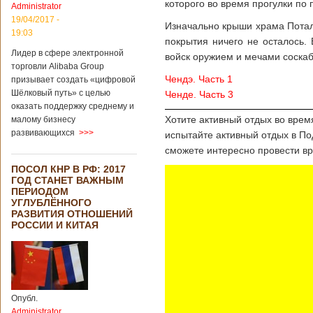
которого во время прогулки по
Administrator
19/04/2017 -
Изначально крыши храма Потал
19:03
покрытия ничего не осталось.
Лидер в сфере электронной
войск оружием и мечами соскаб
торговли Alibaba Group
Чендэ. Часть 1
призывает создать «цифровой
Шёлковый путь» с целью
Ченде. Часть 3
оказать поддержку среднему и
Хотите активный отдых во врем
малому бизнесу
развивающихся
>>>
испытайте
активный отдых в П
сможете интересно провести вр
ПОСОЛ КНР В РФ: 2017
ГОД СТАНЕТ ВАЖНЫМ
ПЕРИОДОМ
УГЛУБЛЁННОГО
РАЗВИТИЯ ОТНОШЕНИЙ
РОССИИ И КИТАЯ
Опубл.
Administrator