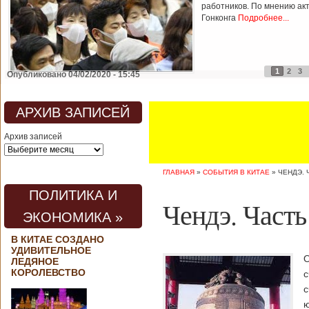
работников. По мнению ак
Гонконга
Подробнее...
1
2
3
Опубликовано 04/02/2020 - 15:45
АРХИВ ЗАПИСЕЙ
Архив записей
ГЛАВНАЯ
»
СОБЫТИЯ В КИТАЕ
»
ЧЕНДЭ. 
ПОЛИТИКА И
Чендэ. Часть
ЭКОНОМИКА »
В КИТАЕ СОЗДАНО
УДИВИТЕЛЬНОЕ
ЛЕДЯНОЕ
КОРОЛЕВСТВО
с
с
ю