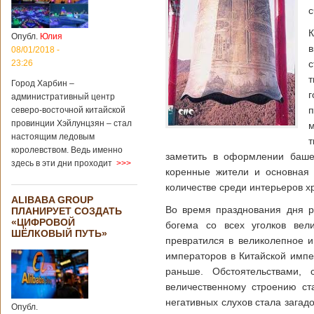
с
Опубл.
Юлия
08/01/2018 -
23:26
с
т
Город Харбин –
административный центр
п
северо-восточной китайской
провинции Хэйлунцзян – стал
м
настоящим ледовым
т
королевством. Ведь именно
заметить в оформлении башен
здесь в эти дни проходит
>>>
коренные жители и основная 
количестве среди интерьеров х
ALIBABA GROUP
Во время празднования дня р
ПЛАНИРУЕТ СОЗДАТЬ
«ЦИФРОВОЙ
богема со всех уголков вели
ШЁЛКОВЫЙ ПУТЬ»
превратился в великолепное 
императоров в Китайской импе
раньше. Обстоятельствами,
величественному строению ст
негативных слухов стала зага
Опубл.