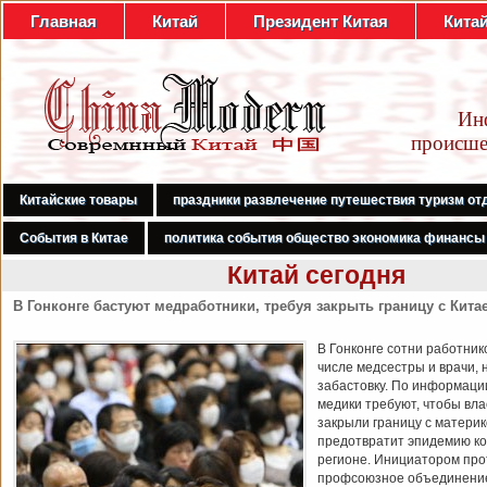
Главная
Китай
Президент Китая
Кита
Ин
происше
Китайские товары
праздники развлечение путешествия туризм от
События в Китае
политика события общество экономика финансы
Китай сегодня
В Гонконге бастуют медработники, требуя закрыть границу с Кита
В Гонконге сотни работник
числе медсестры и врачи, 
забастовку. По информаци
медики требуют, чтобы вл
закрыли границу с материк
предотвратит эпидемию ко
регионе. Инициатором про
профсоюзное объединени