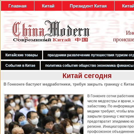
Главная
Китай
Президент Китая
Кита
Ин
происше
Китайские товары
праздники развлечение путешествия туризм от
События в Китае
политика события общество экономика финансы
Китай сегодня
В Гонконге бастуют медработники, требуя закрыть границу с Кита
В Гонконге сотни работник
числе медсестры и врачи, 
забастовку. По информаци
медики требуют, чтобы вл
закрыли границу с материк
предотвратит эпидемию ко
регионе. Инициатором про
профсоюзное объединени