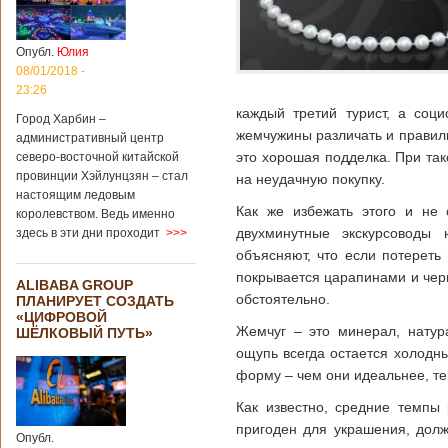
Опубл.
Юлия
08/01/2018 -
23:26
каждый третий турист, а соци
Город Харбин –
жемчужины различать и правил
административный центр
это хорошая подделка. При та
северо-восточной китайской
провинции Хэйлунцзян – стал
на неудачную покупку.
настоящим ледовым
Как же избежать этого и не
королевством. Ведь именно
двухминутные экскурсоводы
здесь в эти дни проходит
>>>
объясняют, что если потереть
покрывается царапинами и чер
ALIBABA GROUP
обстоятельно.
ПЛАНИРУЕТ СОЗДАТЬ
«ЦИФРОВОЙ
Жемчуг – это минерал, натур
ШЁЛКОВЫЙ ПУТЬ»
ощупь всегда остается холодн
форму – чем они идеальнее, те
Как известно, средние темпы
пригоден для украшения, долж
Опубл.